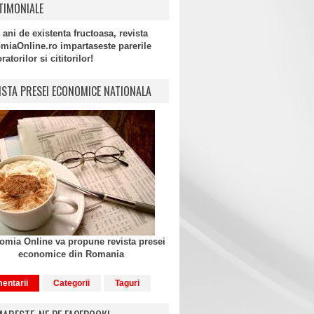
TIMONIALE
 ani de existenta fructoasa, revista
miaOnline.ro impartaseste parerile
atorilor si cititorilor!
ISTA PRESEI ECONOMICE NATIONALA
mia Online va propune revista presei
economice din Romania
entarii
Categorii
Taguri