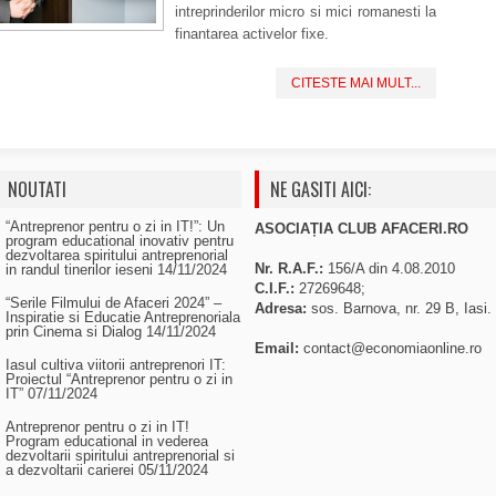
intreprinderilor micro si mici romanesti la
finantarea activelor fixe.
CITESTE MAI MULT...
NOUTATI
NE GASITI AICI:
“Antreprenor pentru o zi in IT!”: Un
ASOCIAȚIA CLUB AFACERI.RO
program educational inovativ pentru
dezvoltarea spiritului antreprenorial
Nr. R.A.F.:
156/A din 4.08.2010
in randul tinerilor ieseni
14/11/2024
C.I.F.:
27269648;
“Serile Filmului de Afaceri 2024” –
Adresa:
sos. Barnova, nr. 29 B, Iasi.
Inspiratie si Educatie Antreprenoriala
prin Cinema si Dialog
14/11/2024
Email:
contact@economiaonline.ro
Iasul cultiva viitorii antreprenori IT:
Proiectul “Antreprenor pentru o zi in
IT”
07/11/2024
Antreprenor pentru o zi in IT!
Program educational in vederea
dezvoltarii spiritului antreprenorial si
a dezvoltarii carierei
05/11/2024