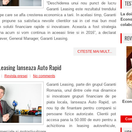
TES
“Deschiderea unui nou punct de lucru
Garanti Leasing este rezultatul trendului
La doi
e care se afla cresterea economica a tarii. In acelasi timp, Garanti
Econo
i propune sa satisfaca nevoile clientilor sai in cel mai bun mod
colabor
in solutii financiare rapide si inovatoare. Aceasta a fost strategia
na acum si vom continua in aceeasi linie si in 2016”, a declarat
REV
ever, General Manager, Garanti Leasing.
CITESTE MAI MULT...
Leasing lanseaza Auto Rapid
Revista presei
No comments
Garanti Leasing, parte din grupul Garanti
Romania, unul dintre cele mai dinamice
si inovatoare grupuri financiare de pe
Econo
piata locala, lanseaza Auto Rapid, un
nou tip de finantare pentru companii si
persoane fizice autorizate. Clientii pot
Com
accesa pana la 50.000 de euro pentru a
achizitiona in leasing autovehicule,
merciale si motostivuitoare.