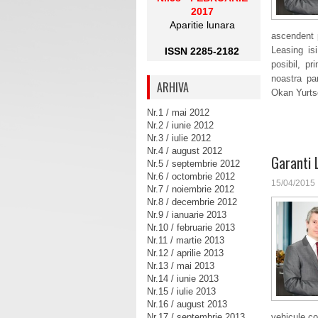
2017
Aparitie lunara
ascendent p
Leasing is
ISSN 2285-2182
posibil, pr
noastra pa
ARHIVA
Okan Yurts
Nr.1 / mai 2012
Nr.2 / iunie 2012
Nr.3 / iulie 2012
Nr.4 / august 2012
Garanti 
Nr.5 / septembrie 2012
Nr.6 / octombrie 2012
15/04/2015
Nr.7 / noiembrie 2012
Nr.8 / decembrie 2012
Nr.9 / ianuarie 2013
Nr.10 / februarie 2013
Nr.11 / martie 2013
Nr.12 / aprilie 2013
Nr.13 / mai 2013
Nr.14 / iunie 2013
Nr.15 / iulie 2013
Nr.16 / august 2013
Nr.17 / septembrie 2013
vehicule co