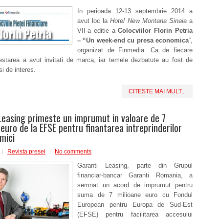
In perioada 12-13 septembrie 2014 a
avut loc la
Hotel New Montana Sinaia
a
VII-a editie a
Colocviilor Florin Petria
– “Un week-end cu presa economica
“,
organizat de Finmedia. Ca de fiecare
estarea a avut invitati de marca, iar temele dezbatute au fost de
si de interes.
CITESTE MAI MULT...
Leasing primeste un imprumut in valoare de 7
 euro de la EFSE pentru finantarea intreprinderilor
 mici
Revista presei
No comments
Garanti Leasing, parte din Grupul
financiar-bancar Garanti Romania, a
semnat un acord de imprumut pentru
suma de 7 milioane euro cu Fondul
European pentru Europa de Sud-Est
(EFSE) pentru facilitarea accesului