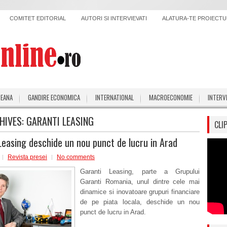
COMITET EDITORIAL
AUTORI SI INTERVIEVATI
ALATURA-TE PROIECTUL
PEANA
GANDIRE ECONOMICA
INTERNATIONAL
MACROECONOMIE
INTERV
HIVES:
GARANTI LEASING
CLI
Leasing deschide un nou punct de lucru in Arad
Revista presei
No comments
Garanti Leasing, parte a Grupului
Garanti Romania, unul dintre cele mai
dinamice si inovatoare grupuri financiare
de pe piata locala, deschide un nou
punct de lucru in Arad.