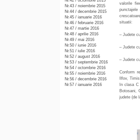
Nr.42 / octombrie 2015
valorile f
Nr.43 / noiembrie 2015
punctajele 
Nr.44 / decembrie 2015
crescatoar
Nr.45 / ianuarie 2016
situatii:
Nr.46 / februarie 2016
Nr.47 / martie 2016
Nr.48 / aprilie 2016
– Judete cu
Nr.49 / mai 2016
Nr.50 / iunie 2016
– Judete c
Nr.51 / iulie 2016
Nr.52 / august 2016
– Judete cu
Nr.53 / septembrie 2016
Nr.54 / octombrie 2016
Conform re
Nr.55 / noiembrie 2016
Ilfov, Timi
Nr.56 / decembrie 2016
Nr.57 / ianuarie 2016
In clasa C 
Botosani, G
judete (de 