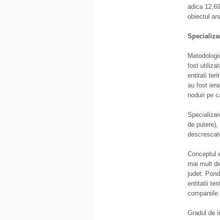
adica 12,69
obiectul ana
Specializar
Metodologic,
fost utiliz
entitati ter
au fost ier
noduri pe c
Specializar
de putere), 
descrescato
Conceptul e
mai mult de
judet. Pond
entitatii te
companiile 
Gradul de i