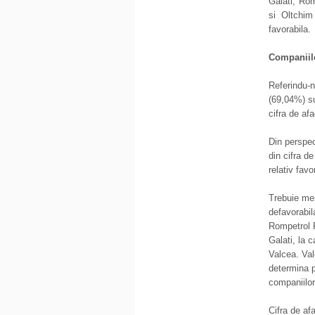
Galati, Ro
si Oltchim
favorabila.
Companiile
Referindu-n
(69,04%) su
cifra de afa
Din perspec
din cifra de
relativ favo
Trebuie men
defavorabil
Rompetrol R
Galati, la 
Valcea. Val
determina p
companiilor 
Cifra de af