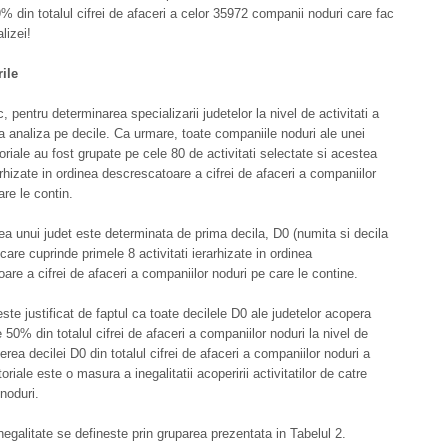
% din totalul cifrei de afaceri a celor 35972 companii noduri care fac
lizei!
ile
 pentru determinarea specializarii judetelor la nivel de activitati a
ata analiza pe decile. Ca urmare, toate companiile noduri ale unei
itoriale au fost grupate pe cele 80 de activitati selectate si acestea
arhizate in ordinea descrescatoare a cifrei de afaceri a companiilor
are le contin.
ea unui judet este determinata de prima decila, D0 (numita si decila
care cuprinde primele 8 activitati ierarhizate in ordinea
are a cifrei de afaceri a companiilor noduri pe care le contine.
ste justificat de faptul ca toate decilele D0 ale judetelor acopera
 50% din totalul cifrei de afaceri a companiilor noduri la nivel de
erea decilei D0 din totalul cifrei de afaceri a companiilor noduri a
ritoriale este o masura a inegalitatii acoperirii activitatilor de catre
noduri.
negalitate se defineste prin gruparea prezentata in Tabelul 2.