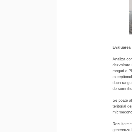
Evaluarea
Analiza com
dezvoltare 
ranguri a PI
exceptional
dupa rangur
de semnific
Se poate af
teritorial 
microeconom
Rezultatele
genereaza l