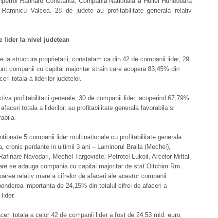
mpetrol Rafinare Constanta, Compania Nationala a Huilei Hunedoara
 Ramnicu Valcea. 28 de judete au profitabilitate generala relativ
 lider la nivel judetean
e la structura proprietatii, constatam ca din 42 de companii lider, 29
nt companii cu capital majoritar strain care acopera 83,45% din
ceri totala a liderilor judetelor.
tiva profitabilitatii generale, 30 de companii lider, acoperind 67,79%
 afaceri totala a liderilor, au profitabilitate generala favorabila si
rabila.
tionate 5 companii lider multinationale cu profitabilitate generala
a, cronic perdante in ultimii 3 ani – Laminorul Braila (Mechel),
afinare Navodari, Mechel Targoviste, Petrotel Lukoil, Arcelor Mittal
care se adauga compania cu capital majoritar de stat Oltchim Rm.
oarea relativ mare a cifrelor de afaceri ale acestor companii
onderea importanta de 24,15% din totalul cifrei de afaceri a
lider.
aceri totala a celor 42 de companii lider a fost de 24,53 mld. euro,