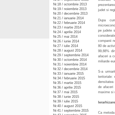
Nr.18 / octombrie 2013
prezentarea
Nr.19 / noiembrie 2013
judet si re
Nr.20 / decembrie 2013
Nr.21 / ianuarie 2014
Dupa cum 
Nr.22 / februarie 2014
microecono
Nr.23 / martie 2014
pe judete s
Nr.24 / aprilie 2014
considerat
Nr.25 / mai 2014
companii no
Nr.26 / iunie 2014
Nr.27 / iulie 2014
80 de activ
Nr.28 / august 2014
99,88% din
Nr.29 / septembrie 2014
afaceri a c
Nr.30 / octombrie 2014
miliarde eu
Nr.31 / noiembrie 2014
Nr.32 / decembrie 2014
S-a urmari
Nr.33 / ianuarie 2015
teritoriale
Nr.34 / februarie 2015
densitatea 
Nr.35 / martie 2015
de afaceri 
Nr.36 / aprilie 2015
Nr.37 / mai 2015
maxime si m
Nr.38 / iunie 2015
Nr.39 / iulie 2015
Ierarhizar
Nr.40 / august 2015
Nr.41 / septembrie 2015
Ca metoda d