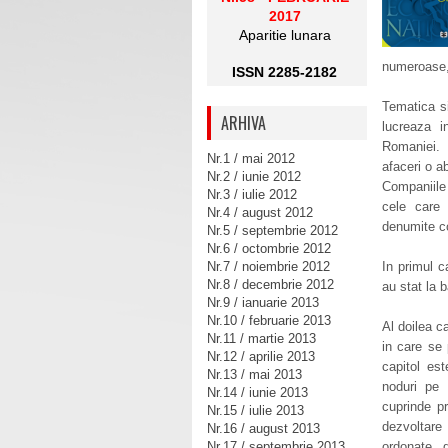
2017
Aparitie lunara
numeroase, 
ISSN 2285-2182
Tematica si
ARHIVA
lucreaza i
Romaniei. 
Nr.1 / mai 2012
afaceri o ab
Nr.2 / iunie 2012
Companiile 
Nr.3 / iulie 2012
cele care 
Nr.4 / august 2012
denumite c
Nr.5 / septembrie 2012
Nr.6 / octombrie 2012
Nr.7 / noiembrie 2012
In primul c
Nr.8 / decembrie 2012
au stat la 
Nr.9 / ianuarie 2013
Nr.10 / februarie 2013
Al doilea ca
Nr.11 / martie 2013
in care se 
Nr.12 / aprilie 2013
capitol est
Nr.13 / mai 2013
noduri pe a
Nr.14 / iunie 2013
cuprinde pr
Nr.15 / iulie 2013
dezvoltare 
Nr.16 / august 2013
Nr.17 / septembrie 2013
ordonate d