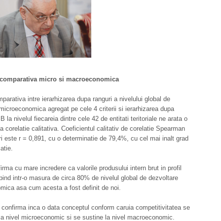
 comparativa micro si macroeconomica
parativa intre ierarhizarea dupa ranguri a nivelului global de
microeconomica agregat pe cele 4 criterii si ierarhizarea dupa
B la nivelul fiecareia dintre cele 42 de entitati teritoriale ne arata o
a corelatie calitativa. Coeficientul calitativ de corelatie Spearman
i este r = 0,891, cu o determinatie de 79,4%, cu cel mai inalt grad
atie.
irma cu mare incredere ca valorile produsului intern brut in profil
depind intr-o masura de circa 80% de nivelul global de dezvoltare
ica asa cum acesta a fost definit de noi.
 confirma inca o data conceptul conform caruia competitivitatea se
a nivel microeconomic si se sustine la nivel macroeconomic.