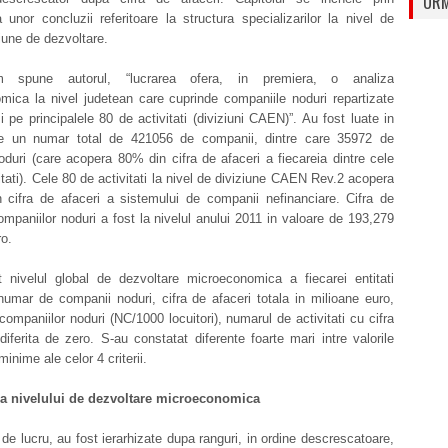
URM
 unor concluzii referitoare la structura specializarilor la nivel de
giune de dezvoltare.
spune autorul, “lucrarea ofera, in premiera, o analiza
mica la nivel judetean care cuprinde companiile noduri repartizate
i pe principalele 80 de activitati (diviziuni CAEN)”. Au fost luate in
ie un numar total de 421056 de companii, dintre care 35972 de
duri (care acopera 80% din cifra de afaceri a fiecareia dintre cele
itati). Cele 80 de activitati la nivel de diviziune CAEN Rev.2 acopera
 cifra de afaceri a sistemului de companii nefinanciare. Cifra de
ompaniilor noduri a fost la nivelul anului 2011 in valoare de 193,279
ro.
t nivelul global de dezvoltare microeconomica a fiecarei entitati
: numar de companii noduri, cifra de afaceri totala in milioane euro,
companiilor noduri (NC/1000 locuitori), numarul de activitati cu cifra
diferita de zero. S-au constatat diferente foarte mari intre valorile
inime ale celor 4 criterii.
ea nivelului de dezvoltare
microeconomica
e lucru, au fost ierarhizate dupa ranguri, in ordine descrescatoare,