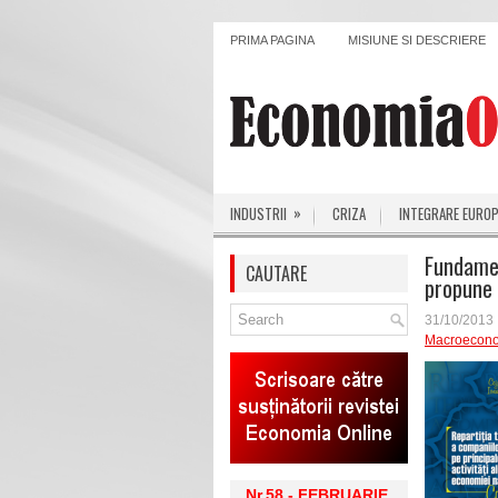
PRIMA PAGINA
MISIUNE SI DESCRIERE
»
INDUSTRII
CRIZA
INTEGRARE EURO
Fundamen
CAUTARE
propune 
31/10/2013
Macroecon
Nr.58 - FEBRUARIE