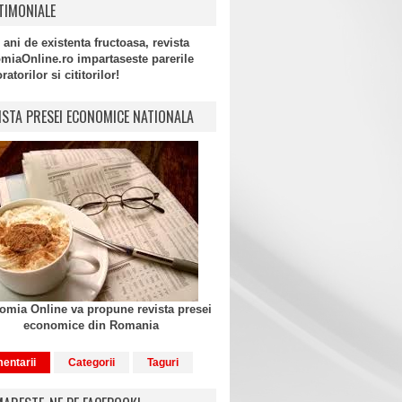
TIMONIALE
 ani de existenta fructoasa, revista
miaOnline.ro impartaseste parerile
atorilor si cititorilor!
ISTA PRESEI ECONOMICE NATIONALA
mia Online va propune revista presei
economice din Romania
entarii
Categorii
Taguri