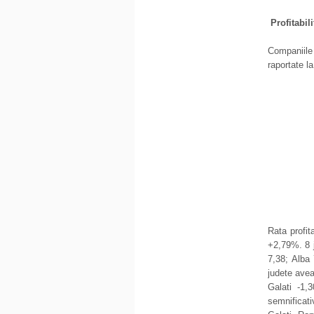
Profitabil
Companiile 
raportate l
Rata profit
+2,79%. 8 j
7,38; Alba
judete aveau
Galati -1,
semnificat