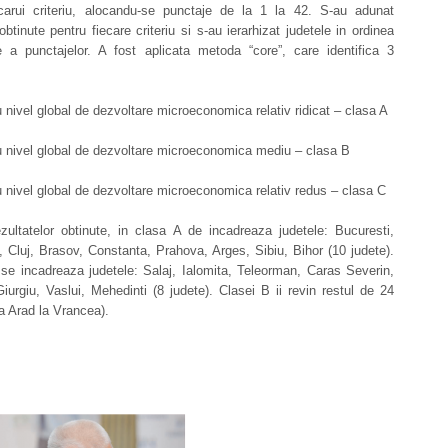
iecarui criteriu, alocandu-se punctaje de la 1 la 42. S-au adunat
obtinute pentru fiecare criteriu si s-au ierarhizat judetele in ordinea
e a punctajelor. A fost aplicata metoda “core”, care identifica 3
 nivel global de dezvoltare microeconomica relativ ridicat – clasa A
u nivel global de dezvoltare microeconomica mediu – clasa B
 nivel global de dezvoltare microeconomica relativ redus – clasa C
zultatelor obtinute, in clasa A de incadreaza judetele: Bucuresti,
s, Cluj, Brasov, Constanta, Prahova, Arges, Sibiu, Bihor (10 judete).
se incadreaza judetele: Salaj, Ialomita, Teleorman, Caras Severin,
iurgiu, Vaslui, Mehedinti (8 judete). Clasei B ii revin restul de 24
la Arad la Vrancea).