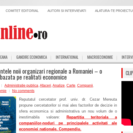
COMITET EDITORIAL
AUTORI SI INTERVIEVATI
ALATURA-TE PROIECTUL
PEANA
GANDIRE ECONOMICA
INTERNATIONAL
MACROECONOMIE
INTERV
tele noii organizari regionale a Romaniei – o
CLI
bazata pe realitati economice
Administratie publica
,
Afaceri
,
Analize
,
Carte
,
Companii
,
omie
No comments
Reputatul cercetator prof. univ. dr. Cezar Mereuta
propune cercetatorilor si mai ales factorilor de decizie in
sfera economica si administrativa un nou volum de o
inestimabila valoare:
Repartitia teritoriala a
companiilor-noduri pe principalele activitati ale
economiei nationale. Compendiu.