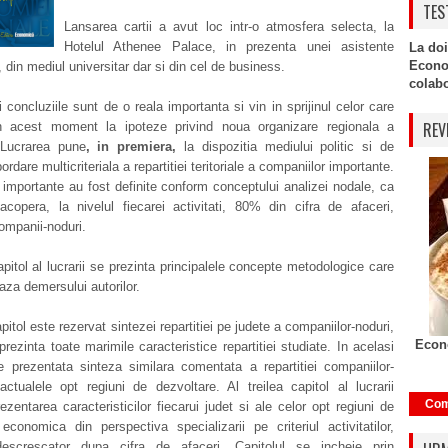
TES
Lansarea cartii a avut loc intr-o atmosfera selecta, la
Hotelul Athenee Palace, in prezenta unei asistente
La doi
Econo
din mediul universitar dar si din cel de business.
colabor
 concluziile sunt de o reala importanta si vin in sprijinul celor care
REV
n acest moment la ipoteze privind noua organizare regionala a
Lucrarea pune
,
in premiera
,
la dispozitia mediului politic si de
ordare multicriteriala a repartitiei teritoriale a companiilor importante.
importante au fost definite conform conceptului analizei nodale, ca
acopera, la nivelul fiecarei activitati, 80% din cifra de afaceri,
ompanii-noduri.
apitol al lucrarii se prezinta principalele concepte metodologice care
baza demersului autorilor.
pitol este rezervat sintezei repartitiei pe judete a companiilor-noduri,
Econo
prezinta toate marimile caracteristice repartitiei studiate. In acelasi
e prezentata sinteza similara comentata a repartitiei companiilor-
ctualele opt regiuni de dezvoltare. Al treilea capitol al lucrarii
Com
ezentarea caracteristicilor fiecarui judet si ale celor opt regiuni de
economica din perspectiva specializarii pe criteriul activitatilor,
escrescator dupa cifra de afaceri. Capitolul se incheie prin