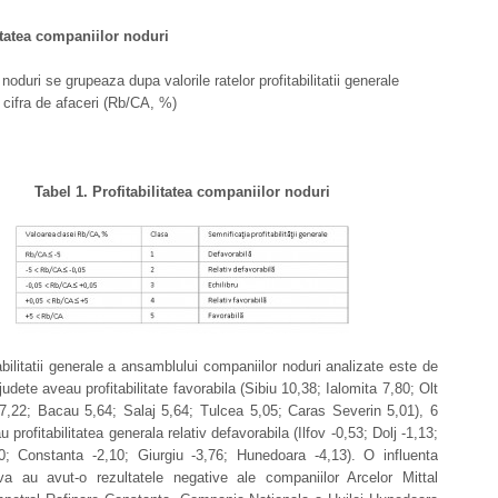
itatea companiilor noduri
noduri se grupeaza dupa valorile ratelor profitabilitatii generale
a cifra de afaceri (Rb/CA, %)
Tabel 1. Profitabilitatea companiilor noduri
abilitatii generale a ansamblului companiilor noduri analizate este de
udete aveau profitabilitate favorabila (Sibiu 10,38; Ialomita 7,80; Olt
 7,22; Bacau 5,64; Salaj 5,64; Tulcea 5,05; Caras Severin 5,01), 6
 profitabilitatea generala relativ defavorabila (Ilfov -0,53; Dolj -1,13;
30; Constanta -2,10; Giurgiu -3,76; Hunedoara -4,13). O influenta
iva au avut-o rezultatele negative ale companiilor Arcelor Mittal