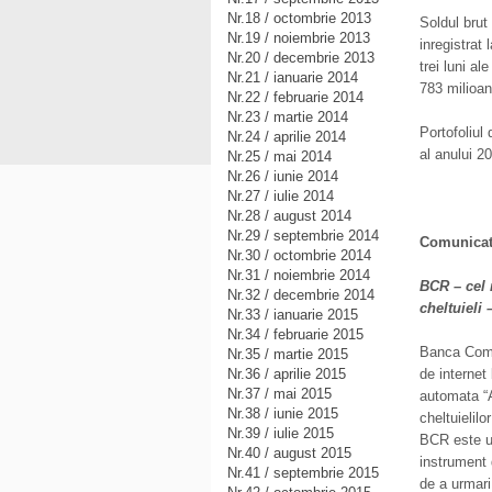
Nr.18 / octombrie 2013
Soldul brut
Nr.19 / noiembrie 2013
inregistrat
Nr.20 / decembrie 2013
trei luni al
Nr.21 / ianuarie 2014
783 milioan
Nr.22 / februarie 2014
Nr.23 / martie 2014
Portofoliul
Nr.24 / aprilie 2014
al anului 2
Nr.25 / mai 2014
Nr.26 / iunie 2014
Nr.27 / iulie 2014
Nr.28 / august 2014
Nr.29 / septembrie 2014
Comunicat
Nr.30 / octombrie 2014
Nr.31 / noiembrie 2014
BCR – cel 
Nr.32 / decembrie 2014
cheltuieli 
Nr.33 / ianuarie 2015
Nr.34 / februarie 2015
Banca Comer
Nr.35 / martie 2015
Nr.36 / aprilie 2015
de internet
Nr.37 / mai 2015
automata “A
Nr.38 / iunie 2015
cheltuielilo
Nr.39 / iulie 2015
BCR este un
Nr.40 / august 2015
instrument 
Nr.41 / septembrie 2015
de a urmari 