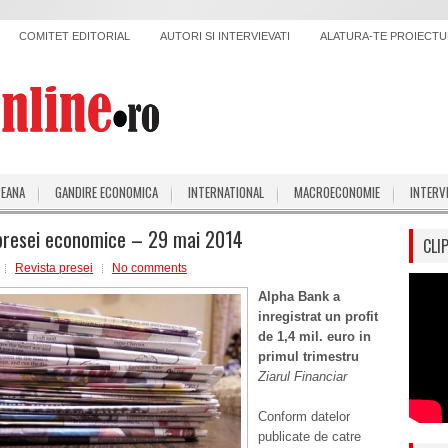
COMITET EDITORIAL
AUTORI SI INTERVIEVATI
ALATURA-TE PROIECTUL
PEANA
GANDIRE ECONOMICA
INTERNATIONAL
MACROECONOMIE
INTERV
presei economice – 29 mai 2014
CLI
Revista presei
No comments
Alpha Bank a
inregistrat un profit
de 1,4 mil. euro in
primul trimestru
Ziarul Financiar
Conform datelor
publicate de catre