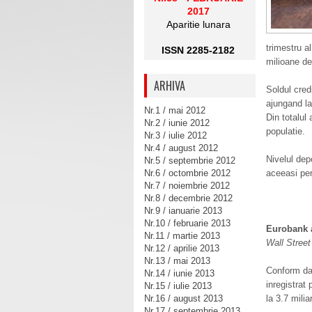
2017
Aparitie lunara
trimestru a
ISSN 2285-2182
milioane de
ARHIVA
Soldul cred
ajungand la
Nr.1 / mai 2012
Din totalul
Nr.2 / iunie 2012
populatie.
Nr.3 / iulie 2012
Nr.4 / august 2012
Nivelul dep
Nr.5 / septembrie 2012
Nr.6 / octombrie 2012
aceeasi per
Nr.7 / noiembrie 2012
Nr.8 / decembrie 2012
Nr.9 / ianuarie 2013
Nr.10 / februarie 2013
Eurobank a
Nr.11 / martie 2013
Wall Street
Nr.12 / aprilie 2013
Nr.13 / mai 2013
Conform da
Nr.14 / iunie 2013
inregistrat
Nr.15 / iulie 2013
Nr.16 / august 2013
la 3.7 milia
Nr.17 / septembrie 2013