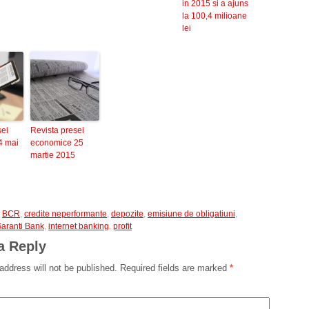
in 2015 si a ajuns
la 100,4 milioane
lei
sei
Revista presei
4 mai
economice 25
martie 2015
,
BCR
,
credite neperformante
,
depozite
,
emisiune de obligatiuni
,
aranti Bank
,
internet banking
,
profit
a Reply
address will not be published.
Required fields are marked
*