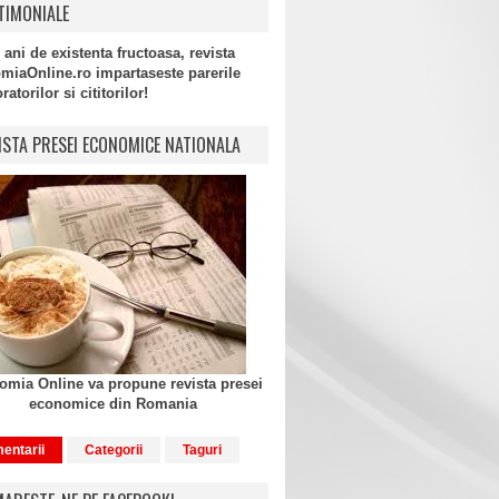
TIMONIALE
 ani de existenta fructoasa, revista
miaOnline.ro impartaseste parerile
atorilor si cititorilor!
ISTA PRESEI ECONOMICE NATIONALA
mia Online va propune revista presei
economice din Romania
entarii
Categorii
Taguri