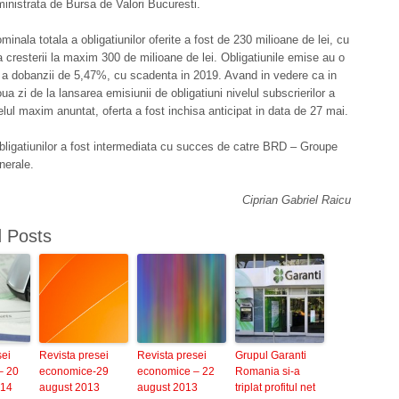
inistrata de Bursa de Valori Bucuresti.
minala totala a obligatiunilor oferite a fost de 230 milioane de lei, cu
ea cresterii la maxim 300 de milioane de lei. Obligatiunile emise au o
 a dobanzii de 5,47%, cu scadenta in 2019. Avand in vedere ca in
ua zi de la lansarea emisiunii de obligatiuni nivelul subscrierilor a
elul maxim anuntat, oferta a fost inchisa anticipat in data de 27 mai.
ligatiunilor a fost intermediata cu succes de catre BRD – Groupe
nerale.
Ciprian Gabriel Raicu
d Posts
sei
Revista presei
Revista presei
Grupul Garanti
– 20
economice-29
economice – 22
Romania si-a
014
august 2013
august 2013
triplat profitul net