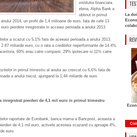
TES
institutia financiara
elena, Alpha Bank a
La doi
obtinut in primul
Econo
l anului 2014, un profit de 1,4 milioane de euro, fata de cele 13
colabor
 euro pierdere inregistrate in acceasi perioada a anului 2013.
REV
itelor a scazut cu 5,1% fata de aceeasi perioada a anului 2013,
 2.87 miliarde euro, cu o rata a creditelor neperformante de 14.4%.
 acestora, 60% erau catre companii, 29% ipotecare si 11% catre
ozitelor in primul trimestru al anului au crescut cu 6,6% fata de
ioada a anului trecut, ajungand la 1,44 miliarde de euro.
 inregistrat pierderi de 4,1 mil euro in primul trimestru
Econo
telor raportate de Eurobank, banca mama a Bancpost, aceasta a
Com
 pierderi de 4,1 mil euro, activele acesteia scazand cu aproape 4%,
rde euro.