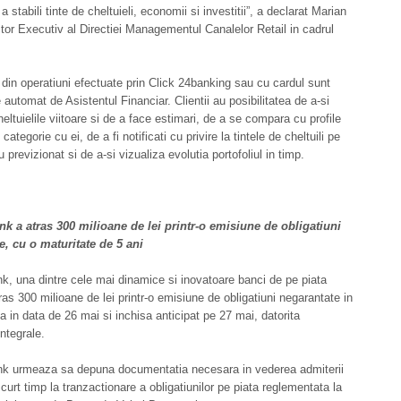
a stabili tinte de cheltuieli, economii si investitii”, a declarat Marian
ctor Executiv al Directiei Managementul Canalelor Retail in cadrul
in operatiuni efectuate prin Click 24banking sau cu cardul sunt
 automat de Asistentul Financiar. Clientii au posibilitatea de a-si
heltuielile viitoare si de a face estimari, de a se compara cu profile
categorie cu ei, de a fi notificati cu privire la tintele de cheltuili pe
u previzionat si de a-si vizualiza evolutia portofoliul in timp.
nk a atras 300 milioane de lei printr-o emisiune de obligatiuni
e, cu o maturitate de 5 ani
k, una dintre cele mai dinamice si inovatoare banci de pe piata
tras 300 milioane de lei printr-o emisiune de obligatiuni negarantate in
sa in data de 26 mai si inchisa anticipat pe 27 mai, datorita
integrale.
nk urmeaza sa depuna documentatia necesara in vederea admiterii
scurt timp la tranzactionare a obligatiunilor pe piata reglementata la