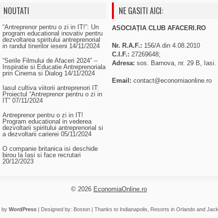
NOUTATI
NE GASITI AICI:
“Antreprenor pentru o zi in IT!”: Un
ASOCIAȚIA CLUB AFACERI.RO
program educational inovativ pentru
dezvoltarea spiritului antreprenorial
Nr. R.A.F.:
156/A din 4.08.2010
in randul tinerilor ieseni
14/11/2024
C.I.F.:
27269648;
“Serile Filmului de Afaceri 2024” –
Adresa:
sos. Barnova, nr. 29 B, Iasi.
Inspiratie si Educatie Antreprenoriala
prin Cinema si Dialog
14/11/2024
Email:
contact@economiaonline.ro
Iasul cultiva viitorii antreprenori IT:
Proiectul “Antreprenor pentru o zi in
IT”
07/11/2024
Antreprenor pentru o zi in IT!
Program educational in vederea
dezvoltarii spiritului antreprenorial si
a dezvoltarii carierei
05/11/2024
O companie britanica isi deschide
birou la Iasi si face recrutari
20/12/2023
© 2026
EconomiaOnline.ro
 by
WordPress
| Designed by:
Boston
| Thanks to
Indianapolis
,
Resorts in Orlando
and
Jack