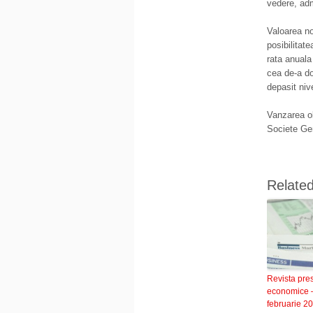
vedere, adm
Valoarea no
posibilitat
rata anuala
cea de-a do
depasit niv
Vanzarea ob
Societe Ge
Relate
Revista pre
economice 
februarie 2