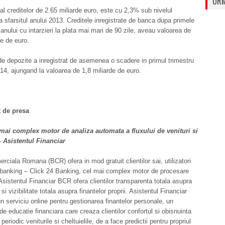
URM
 al creditelor de 2.65 miliarde euro, este cu 2,3% sub nivelul
 la sfarsitul anului 2013. Creditele inregistrate de banca dupa primele
e anului cu intarzieri la plata mai mari de 90 zile, aveau valoarea de
e de euro.
 de depozite a inregistrat de asemenea o scadere in primul trimestru
014, ajungand la valoarea de 1,8 miliarde de euro.
 de presa
mai complex motor de analiza automata a fluxului de venituri si
– Asistentul Financiar
ciala Romana (BCR) ofera in mod gratuit clientilor sai, utilizatori
 banking – Click 24 Banking, cel mai complex motor de procesare
sistentul Financiar BCR ofera clientilor transparenta totala asupra
r si vizibilitate totala asupra finantelor proprii. Asistentul Financiar
 serviciu online pentru gestionarea finantelor personale, un
de educatie financiara care creaza clientilor confortul si obisnuinta
periodic veniturile si cheltuielile, de a face predictii pentru propriul