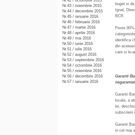
Nr.42 / octombrie 2015
buget si de 
Nr.43 / noiembrie 2015
Ignat, Dire
Nr.44 / decembrie 2015
BCR.
Nr.45 / ianuarie 2016
Nr.46 / februarie 2016
Nr.47 / martie 2016
Peste 90% d
Nr.48 / aprilie 2016
categorisite
Nr.49 / mai 2016
identifica c
Nr.50 / iunie 2016
din aceeasi 
Nr.51 / iulie 2016
care si le-a
Nr.52 / august 2016
Nr.53 / septembrie 2016
Nr.54 / octombrie 2016
Nr.55 / noiembrie 2016
Nr.56 / decembrie 2016
Garanti Ba
Nr.57 / ianuarie 2016
negarantat
Garanti Ban
locala, a a
lei, deschi
subscrierii 
Garanti Ba
in cel mai 