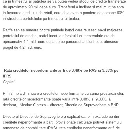
ca in trimestrul al patrulea se va putea vedea stocul de credite transferate
de aproximativ 90 milioane euro.
Transferul a inclinat si mai mult balanta
in favoarea creditului de retail, care deja avea o pondere de aproape 63%
in structura portofoliului pe trimestrul al treilea.
Raiffeisen se numara printre putinele banci care reusesc sa-si majoreze
porto­foliul de credite, astfel incat la sfarsitul lunii septembrie era de
aproximativ 4,4 mld. euro dupa ce pe parcursul anului trecut atinsese
pragul de 4,2 mld. euro.
Rata creditelor neperformante ar fi de 3,48% pe RAS si 9,33% pe
IFRS
Capital
Prin simpla diminuare a creditelor neperformante cu suma provizioanelor,
rata creditelor neperformante poate varia intre 3,48% si 9,33%, a
declarat, Nicolae Cinteza – director, Directia de Supraveghere a BNR.
Directorul Directiei de Supraveghere a explicat ca, prin excluderea din
creditele neperformante a partii provizionate calculate potrivit sistemului
romanesc de contabilitate (RAS), rata creditelor neperformante ar fi de