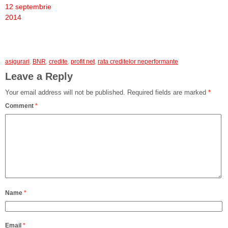
12 septembrie
2014
asigurari
,
BNR
,
credite
,
profit net
,
rata creditelor neperformante
Leave a Reply
Your email address will not be published.
Required fields are marked
*
Comment
*
Name
*
Email
*