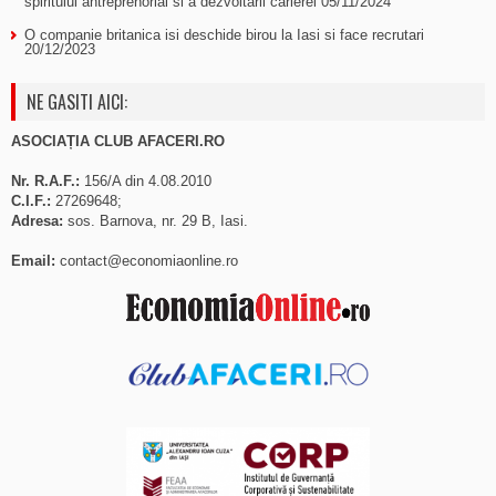
spiritului antreprenorial si a dezvoltarii carierei
05/11/2024
O companie britanica isi deschide birou la Iasi si face recrutari
20/12/2023
NE GASITI AICI:
ASOCIAȚIA CLUB AFACERI.RO
Nr. R.A.F.:
156/A din 4.08.2010
C.I.F.:
27269648;
Adresa:
sos. Barnova, nr. 29 B, Iasi.
Email:
contact@economiaonline.ro