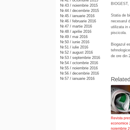
Nr.42 / octombrie 2015
BIOGEST, cu
Nr.43 / noiembrie 2015
Nr.44 / decembrie 2015
Statia de b
Nr.45 / ianuarie 2016
Nr.46 / februarie 2016
necesarul d
Nr.47 / martie 2016
utilizata in
Nr.48 / aprilie 2016
piscicola.
Nr.49 / mai 2016
Nr.50 / iunie 2016
Biogazul es
Nr.51 / iulie 2016
tehnologice
Nr.52 / august 2016
de ore din 
Nr.53 / septembrie 2016
Nr.54 / octombrie 2016
Nr.55 / noiembrie 2016
Nr.56 / decembrie 2016
Relate
Nr.57 / ianuarie 2016
Revista pre
economice 
noiembrie 