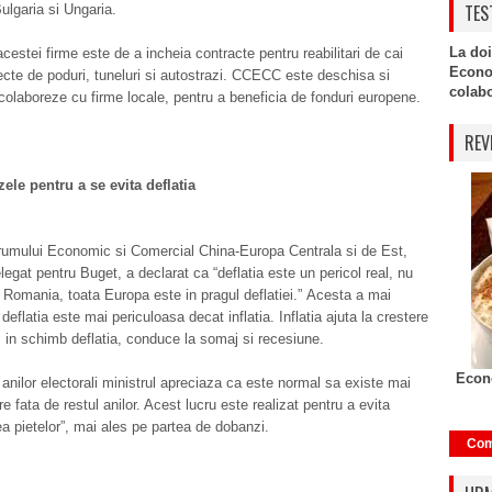
TES
lgaria si Ungaria.
La doi
acestei firme este de a incheia contracte pentru reabilitari de cai
Econo
iecte de poduri, tuneluri si autostrazi. CCECC este deschisa si
colabor
colaboreze cu firme locale, pentru a beneficia de fonduri europene.
REV
ele pentru a se evita deflatia
rumului Economic si Comercial China-Europa Centrala si de Est,
elegat pentru Buget, a declarat ca “deflatia este un pericol real, nu
 Romania, toata Europa este in pragul deflatiei.” Acesta a mai
deflatia este mai periculoasa decat inflatia. Inflatia ajuta la crestere
in schimb deflatia, conduce la somaj si recesiune.
Econo
 anilor electorali ministrul apreciaza ca este normal sa existe mai
e fata de restul anilor. Acest lucru este realizat pentru a evita
ea pietelor”, mai ales pe partea de dobanzi.
Com