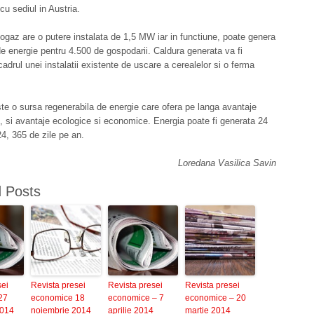
 sediul in Austria.
iogaz are o putere instalata de 1,5 MW iar in functiune, poate genera
e energie pentru 4.500 de gospodarii. Caldura generata va fi
 cadrul unei instalatii existente de uscare a cerealelor si o ferma
te o sursa regenerabila de energie care ofera pe langa avantaje
, si avantaje ecologice si economice. Energia poate fi generata 24
24, 365 de zile pe an.
Loredana Vasilica Savin
d Posts
sei
Revista presei
Revista presei
Revista presei
27
economice 18
economice – 7
economice – 20
2014
noiembrie 2014
aprilie 2014
martie 2014