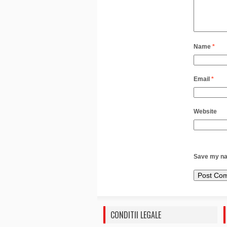
Name
*
Email
*
Website
Save my nam
CONDITII LEGALE