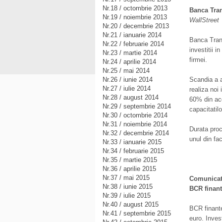
Nr.18 / octombrie 2013
Banca Tran
Nr.19 / noiembrie 2013
WallStreet
Nr.20 / decembrie 2013
Nr.21 / ianuarie 2014
Banca Trans
Nr.22 / februarie 2014
investitii i
Nr.23 / martie 2014
firmei.
Nr.24 / aprilie 2014
Nr.25 / mai 2014
Nr.26 / iunie 2014
Scandia a a
Nr.27 / iulie 2014
realiza noi
Nr.28 / august 2014
60% din ace
Nr.29 / septembrie 2014
capacitatil
Nr.30 / octombrie 2014
Nr.31 / noiembrie 2014
Durata proce
Nr.32 / decembrie 2014
unul din fac
Nr.33 / ianuarie 2015
Nr.34 / februarie 2015
Nr.35 / martie 2015
Nr.36 / aprilie 2015
Nr.37 / mai 2015
Comunicat
Nr.38 / iunie 2015
BCR finant
Nr.39 / iulie 2015
Nr.40 / august 2015
BCR finante
Nr.41 / septembrie 2015
euro. Inves