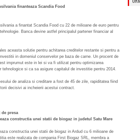
URM
silvania finanteaza Scandia Food
ilvania a finantat Scandia Food cu 22 de milioane de euro pentru
n tehnologie. Banca devine astfel principalul partener financiar al
les aceasta solutie pentru achitarea creditelor restante si pentru a
 investitii in domeniul conservelor pe baza de carne. Un procent de
st imprumut este in lei si va fi utilizat pentru optimizarea
or tehnologice si ca sa asigure capitalul de investitie pentru 2014.
sului de analiza si creditare a fost de 45 de zile, rapiditatea fiind
torii decisivi ai incheierii acestui contract.
 de presa
eaza constructia unei statii de biogaz in judetul Satu Mare
aza constructia unei statii de biogaz in Ardud cu 6 milioane de
titia este realizata de compania First Biogaz SRL, membra a