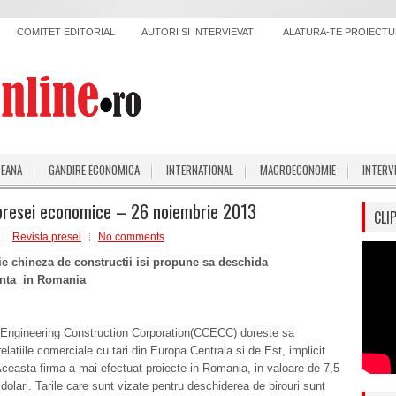
COMITET EDITORIAL
AUTORI SI INTERVIEVATI
ALATURA-TE PROIECTUL
PEANA
GANDIRE ECONOMICA
INTERNATIONAL
MACROECONOMIE
INTERV
presei economice – 26 noiembrie 2013
CLI
Revista presei
No comments
 chineza de constructii isi propune sa deschida
anta in Romania
l Engineering Construction Corporation(CCECC) doreste sa
relatiile comerciale cu tari din Europa Centrala si de Est, implicit
easta firma a mai efectuat proiecte in Romania, in valoare de 7,5
 dolari. Tarile care sunt vizate pentru deschiderea de birouri sunt