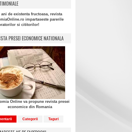
TIMONIALE
 ani de existenta fructoasa, revista
miaOnline.ro impartaseste parerile
atorilor si cititorilor!
ISTA PRESEI ECONOMICE NATIONALA
mia Online va propune revista presei
economice din Romania
entarii
Categorii
Taguri