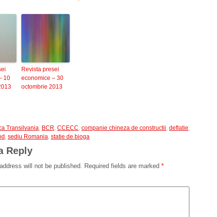
sei
Revista presei
– 10
economice – 30
2013
octombrie 2013
a Transilvania
,
BCR
,
CCECC
,
companie chineza de constructii
,
deflatie
,
od
,
sediu Romania
,
statie de bioga
a Reply
address will not be published.
Required fields are marked
*