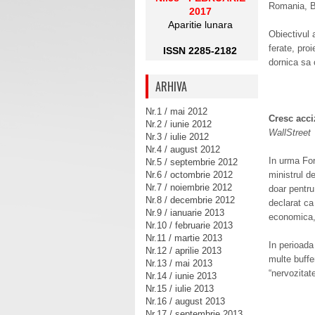
Romania, Bu
2017
Aparitie lunara
Obiectivul 
ferate, pro
ISSN 2285-2182
dornica sa 
ARHIVA
Nr.1 / mai 2012
Cresc acciz
Nr.2 / iunie 2012
WallStreet
Nr.3 / iulie 2012
Nr.4 / august 2012
In urma Fo
Nr.5 / septembrie 2012
Nr.6 / octombrie 2012
ministrul d
Nr.7 / noiembrie 2012
doar pentru
Nr.8 / decembrie 2012
declarat ca 
Nr.9 / ianuarie 2013
economica, 
Nr.10 / februarie 2013
Nr.11 / martie 2013
In perioada
Nr.12 / aprilie 2013
multe buffer
Nr.13 / mai 2013
“nervozitat
Nr.14 / iunie 2013
Nr.15 / iulie 2013
Nr.16 / august 2013
Nr.17 / septembrie 2013