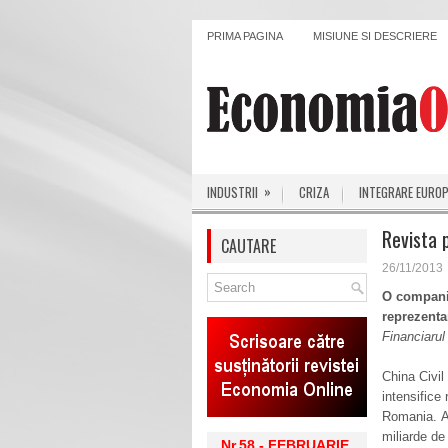
PRIMA PAGINA
MISIUNE SI DESCRIERE
»
INDUSTRII
CRIZA
INTEGRARE EURO
Revista 
CAUTARE
26/11/2013
O companie
reprezent
Financiarul
China Civi
intensifice 
Romania. Ac
miliarde de
Nr.58 - FEBRUARIE