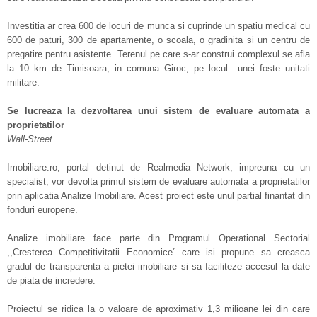
Investitia ar crea 600 de locuri de munca si cuprinde un spatiu medical cu
600 de paturi, 300 de apartamente, o scoala, o gradinita si un centru de
pregatire pentru asistente. Terenul pe care s-ar construi complexul se afla
la 10 km de Timisoara, in comuna Giroc, pe locul unei foste unitati
militare.
Se lucreaza la dezvoltarea unui sistem de evaluare automata a
proprietatilor
Wall-Street
Imobiliare.ro, portal detinut de Realmedia Network, impreuna cu un
specialist, vor devolta primul sistem de evaluare automata a proprietatilor
prin aplicatia Analize Imobiliare. Acest proiect este unul partial finantat din
fonduri europene.
Analize imobiliare face parte din Programul Operational Sectorial
,,Cresterea Competitivitatii Economice” care isi propune sa creasca
gradul de transparenta a pietei imobiliare si sa faciliteze accesul la date
de piata de incredere.
Proiectul se ridica la o valoare de aproximativ 1,3 milioane lei din care