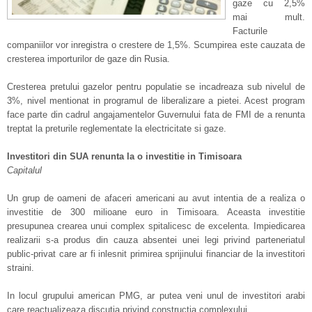
gaze cu 2,5%
mai mult.
Facturile
companiilor vor inregistra o crestere de 1,5%. Scumpirea este cauzata de
cresterea importurilor de gaze din Rusia.
Cresterea pretului gazelor pentru populatie se incadreaza sub nivelul de
3%, nivel mentionat in programul de liberalizare a pietei. Acest program
face parte din cadrul angajamentelor Guvernului fata de FMI de a renunta
treptat la preturile reglementate la electricitate si gaze.
Investitori din SUA renunta la o investitie in Timisoara
Capitalul
Un grup de oameni de afaceri americani au avut intentia de a realiza o
investitie de 300 milioane euro in Timisoara. Aceasta investitie
presupunea crearea unui complex spitalicesc de excelenta. Impiedicarea
realizarii s-a produs din cauza absentei unei legi privind parteneriatul
public-privat care ar fi inlesnit primirea sprijinului financiar de la investitori
straini.
In locul grupului american PMG, ar putea veni unul de investitori arabi
care reactualizeaza discutia privind constructia complexului.