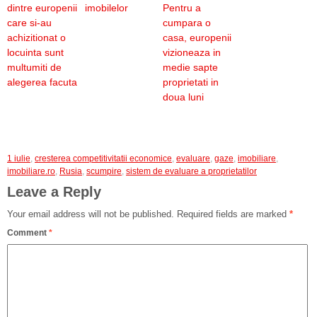
dintre europenii
imobilelor
Pentru a
care si-au
cumpara o
achizitionat o
casa, europenii
locuinta sunt
vizioneaza in
multumiti de
medie sapte
alegerea facuta
proprietati in
doua luni
1 iulie
,
cresterea competitivitatii economice
,
evaluare
,
gaze
,
imobiliare
,
imobiliare.ro
,
Rusia
,
scumpire
,
sistem de evaluare a proprietatilor
Leave a Reply
Your email address will not be published.
Required fields are marked
*
Comment
*