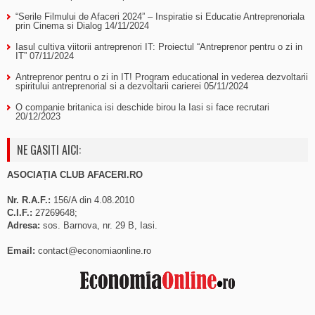
“Serile Filmului de Afaceri 2024” – Inspiratie si Educatie Antreprenoriala
prin Cinema si Dialog
14/11/2024
Iasul cultiva viitorii antreprenori IT: Proiectul “Antreprenor pentru o zi in
IT”
07/11/2024
Antreprenor pentru o zi in IT! Program educational in vederea dezvoltarii
spiritului antreprenorial si a dezvoltarii carierei
05/11/2024
O companie britanica isi deschide birou la Iasi si face recrutari
20/12/2023
NE GASITI AICI:
ASOCIAȚIA CLUB AFACERI.RO
Nr. R.A.F.:
156/A din 4.08.2010
C.I.F.:
27269648;
Adresa:
sos. Barnova, nr. 29 B, Iasi.
Email:
contact@economiaonline.ro