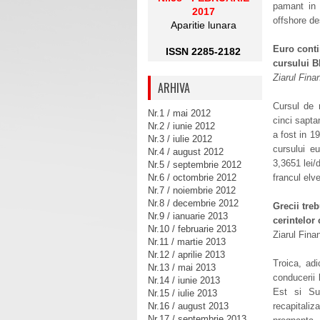
pamant in S
2017
offshore de
Aparitie lunara
Euro conti
ISSN 2285-2182
cursului 
Ziarul Fina
ARHIVA
Cursul de 
Nr.1 / mai 2012
cinci sapta
Nr.2 / iunie 2012
a fost in 19
Nr.3 / iulie 2012
cursului e
Nr.4 / august 2012
3,3651 lei/
Nr.5 / septembrie 2012
Nr.6 / octombrie 2012
francul elve
Nr.7 / noiembrie 2012
Nr.8 / decembrie 2012
Grecii tre
Nr.9 / ianuarie 2013
cerintelor 
Nr.10 / februarie 2013
Ziarul Fina
Nr.11 / martie 2013
Nr.12 / aprilie 2013
Troica, ad
Nr.13 / mai 2013
conducerii 
Nr.14 / iunie 2013
Est si Sud
Nr.15 / iulie 2013
Nr.16 / august 2013
recapital
Nr.17 / septembrie 2013