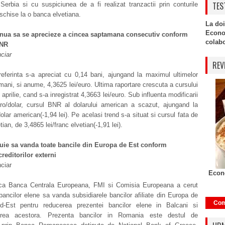
TES
erbia si cu suspiciunea de a fi realizat tranzactii prin conturile
schise la o banca elvetiana.
La doi
Econo
nua sa se aprecieze a cincea saptamana consecutiv conform
colabor
BNR
nciar
REV
referinta s-a apreciat cu 0,14 bani, ajungand la maximul ultimelor
mani, si anume, 4,3625 lei/euro. Ultima raportare crescuta a cursului
 aprilie, cand s-a inregistrat 4,3663 lei/euro. Sub influenta modificarii
uro/dolar, cursul BNR al dolarului american a scazut, ajungand la
dolar american(-1,94 lei). Pe acelasi trend s-a situat si cursul fata de
tian, de 3,4865 lei/franc elvetian(-1,91 lei).
buie sa vanda toate bancile din Europa de Est conform
creditorilor externi
nciar
Econo
ica Banca Centrala Europeana, FMI si Comisia Europeana a cerut
bancilor elene sa vanda subsidiarele bancilor afiliate din Europa de
Com
-Est pentru reducerea prezentei bancilor elene in Balcani si
izarea acestora. Prezenta bancilor in Romania este destul de