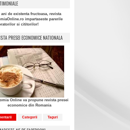
TIMONIALE
 ani de existenta fructoasa, revista
miaOnline.ro impartaseste parerile
atorilor si cititorilor!
ISTA PRESEI ECONOMICE NATIONALA
mia Online va propune revista presei
economice din Romania
entarii
Categorii
Taguri