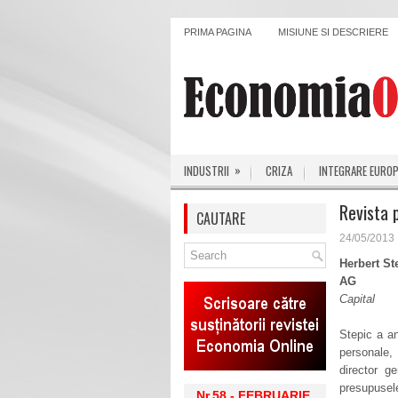
PRIMA PAGINA
MISIUNE SI DESCRIERE
»
INDUSTRII
CRIZA
INTEGRARE EURO
Revista 
CAUTARE
24/05/2013
Herbert St
AG
Capital
Stepic a an
personale,
director ge
presupusele
Nr.58 - FEBRUARIE