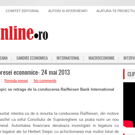
COMITET EDITORIAL
AUTORI SI INTERVIEVATI
ALATURA-TE PROIECTUL
PEANA
GANDIRE ECONOMICA
INTERNATIONAL
MACROECONOMIE
INTERV
presei economice- 24 mai 2013
CLI
Revista presei
No comments
epic se retrage de la conducerea Raiffeisen Bank International
untat intentia sa de a renunta la conducerea Raiffeisen, din motive
 astfel ca seful Consiliului de Supraveghere sa poata numi un nou
neral. Autoritatea financiara deruleaza investigatii in legatura cu
 legaturi ale lui Herbert Stepic cu achizitionarea mai multor loturi de