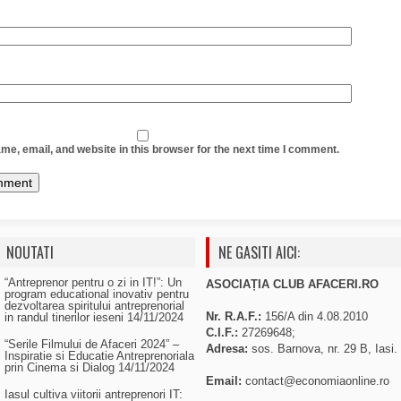
e, email, and website in this browser for the next time I comment.
NOUTATI
NE GASITI AICI:
“Antreprenor pentru o zi in IT!”: Un
ASOCIAȚIA CLUB AFACERI.RO
program educational inovativ pentru
dezvoltarea spiritului antreprenorial
Nr. R.A.F.:
156/A din 4.08.2010
in randul tinerilor ieseni
14/11/2024
C.I.F.:
27269648;
“Serile Filmului de Afaceri 2024” –
Adresa:
sos. Barnova, nr. 29 B, Iasi.
Inspiratie si Educatie Antreprenoriala
prin Cinema si Dialog
14/11/2024
Email:
contact@economiaonline.ro
Iasul cultiva viitorii antreprenori IT: