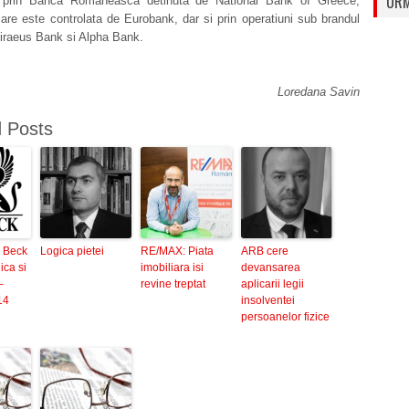
URM
, prin Banca Romaneasca detinuta de National Bank of Greece,
re este controlata de Eurobank, dar si prin operatiuni sub brandul
Piraeus Bank si Alpha Bank.
Loredana Savin
d Posts
. Beck
Logica pietei
RE/MAX: Piata
ARB cere
ica si
imobiliara isi
devansarea
–
revine treptat
aplicarii legii
14
insolventei
persoanelor fizice