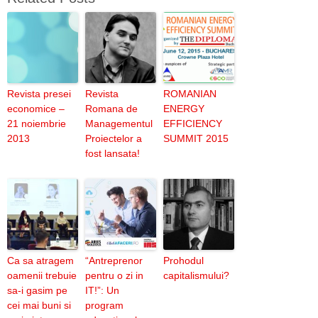
Revista presei
Revista
ROMANIAN
economice –
Romana de
ENERGY
21 noiembrie
Managementul
EFFICIENCY
2013
Proiectelor a
SUMMIT 2015
fost lansata!
Ca sa atragem
“Antreprenor
Prohodul
oamenii trebuie
pentru o zi in
capitalismului?
sa-i gasim pe
IT!”: Un
cei mai buni si
program