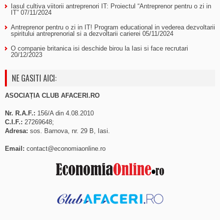
Iasul cultiva viitorii antreprenori IT: Proiectul “Antreprenor pentru o zi in
IT”
07/11/2024
Antreprenor pentru o zi in IT! Program educational in vederea dezvoltarii
spiritului antreprenorial si a dezvoltarii carierei
05/11/2024
O companie britanica isi deschide birou la Iasi si face recrutari
20/12/2023
NE GASITI AICI:
ASOCIAȚIA CLUB AFACERI.RO
Nr. R.A.F.:
156/A din 4.08.2010
C.I.F.:
27269648;
Adresa:
sos. Barnova, nr. 29 B, Iasi.
Email:
contact@economiaonline.ro