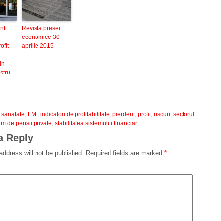
nti
Revista presei
economice 30
ofit
aprilie 2015
in
stru
e sanatate
,
FMI
,
indicatori de profitabilitate
,
pierderi.
,
profit
,
riscuri
,
sectorul
em de pensii private
,
stabilitatea sistemului financiar
a Reply
address will not be published.
Required fields are marked
*