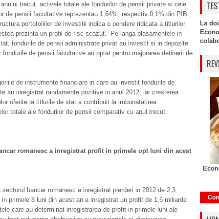
TES
 anului trecut, activele totale ale fondurilor de pensii private si cele
lor de pensii facultative reprezentau 1,64%, respectiv 0,1% din PIB.
La doi
ructura portofoliilor de investitii indica o pondere ridicata a titlurilor
Econo
estea prezinta un profil de risc scazut.
Pe langa plasamentele in
colabor
 stat, fondurile de pensii administrate privat au investit si in depozite
r fondurile de pensii facultative au optat pentru majorarea detinerii de
REV
oriile de instrumente financiare in care au investit fondurile de
ate au inregistrat randamente pozitive in anul 2012, iar cresterea
r oferite la titlurile de stat a contribuit la imbunatatirea
lor totale ale fondurilor de pensii comparativ cu anul trecut.
ancar romanesc a inregistrat profit in primele opt luni din acest
Econo
 sectorul bancar romanesc a inregistrat pierderi in 2012 de 2,3
Com
, in primele 8 luni din acest an a inregistrat un profit de 1,5 miliarde
ele care au determinat inregistrarea de profit in primele luni ale