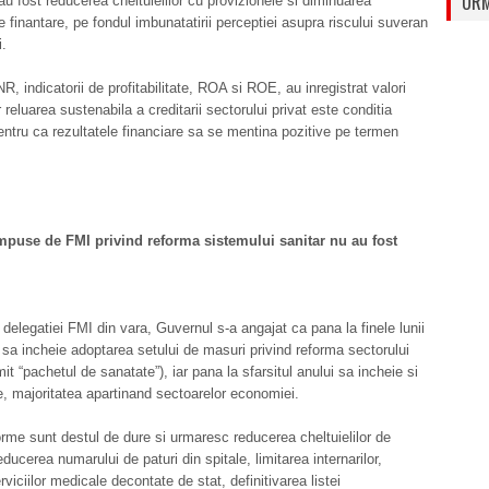
URM
au fost reducerea cheltuielilor cu provizionele si diminuarea
de finantare, pe fondul imbunatatirii perceptiei asupra riscului suveran
.
, indicatorii de profitabilitate, ROA si ROE, au inregistrat valori
r reluarea sustenabila a creditarii sectorului privat este conditia
entru ca rezultatele financiare sa se mentina pozitive pe termen
mpuse de FMI privind reforma sistemului sanitar nu au fost
 delegatiei FMI din vara, Guvernul s-a angajat ca pana la finele lunii
sa incheie adoptarea setului de masuri privind reforma sectorului
it “pachetul de sanatate”), iar pana la sfarsitul anului sa incheie si
e, majoritatea apartinand sectoarelor economiei.
rme sunt destul de dure si urmaresc reducerea cheltuielilor de
ducerea numarului de paturi din spitale, limitarea internarilor,
rviciilor medicale decontate de stat, definitivarea listei