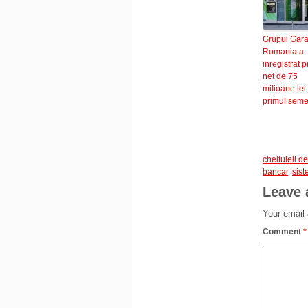
Grupul Gara
Romania a
inregistrat pr
net de 75
milioane lei 
primul seme
cheltuieli d
bancar
,
sist
Leave 
Your email 
Comment
*