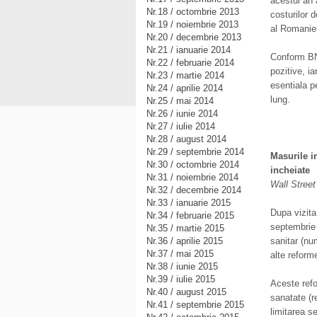
acestui an 
Nr.18 / octombrie 2013
costurilor 
Nr.19 / noiembrie 2013
al Romaniei
Nr.20 / decembrie 2013
Nr.21 / ianuarie 2014
Conform BNR
Nr.22 / februarie 2014
pozitive, ia
Nr.23 / martie 2014
esentiala p
Nr.24 / aprilie 2014
lung.
Nr.25 / mai 2014
Nr.26 / iunie 2014
Nr.27 / iulie 2014
Nr.28 / august 2014
Nr.29 / septembrie 2014
Masurile i
Nr.30 / octombrie 2014
incheiate
Nr.31 / noiembrie 2014
Wall Street
Nr.32 / decembrie 2014
Nr.33 / ianuarie 2015
Dupa vizita
Nr.34 / februarie 2015
septembrie 
Nr.35 / martie 2015
Nr.36 / aprilie 2015
sanitar (num
Nr.37 / mai 2015
alte reform
Nr.38 / iunie 2015
Nr.39 / iulie 2015
Aceste refo
Nr.40 / august 2015
sanatate (re
Nr.41 / septembrie 2015
limitarea se