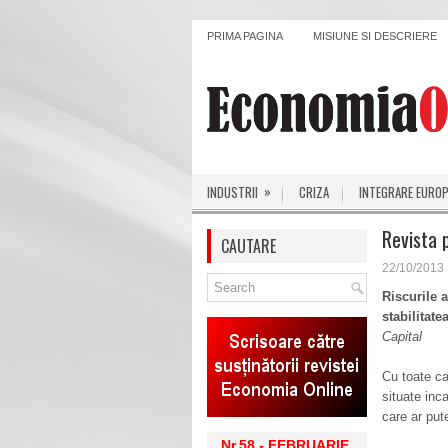
PRIMA PAGINA
MISIUNE SI DESCRIERE
»
INDUSTRII
CRIZA
INTEGRARE EURO
Revista 
CAUTARE
22/10/2013
Riscurile 
stabilitate
Capital
Cu toate ca
situate inc
care ar pute
Nr.58 - FEBRUARIE