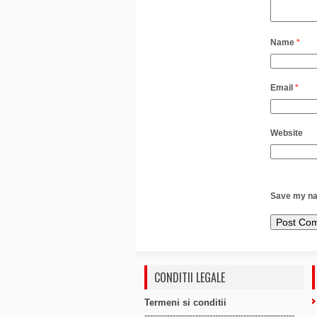
Name
*
Email
*
Website
Save my nam
CONDITII LEGALE
Termeni si conditii
-----------------------------------------------------