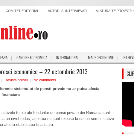
COMITET EDITORIAL
AUTORI SI INTERVIEVATI
ALATURA-TE PROIECTUL
PEANA
GANDIRE ECONOMICA
INTERNATIONAL
MACROECONOMIE
INTERV
presei economice – 22 octombrie 2013
CLI
Revista presei
No comments
aferente sistemului de pensii private nu ar putea afecta
a financiara
 activele totale ale fondurilor de pensii private din Romania sunt
a la un nivel redus, acestea nu sunt expuse la riscuri semnificative
a afecta stabilitatea financiara.