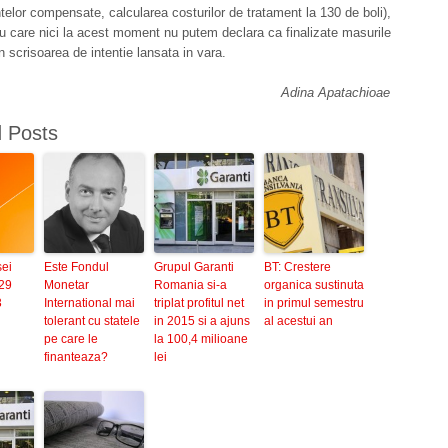
lor compensate, calcularea costurilor de tratament la 130 de boli),
u care nici la acest moment nu putem declara ca finalizate masurile
n scrisoarea de intentie lansata in vara.
Adina Apatachioae
d Posts
sei
Este Fondul
Grupul Garanti
BT: Crestere
29
Monetar
Romania si-a
organica sustinuta
3
International mai
triplat profitul net
in primul semestru
tolerant cu statele
in 2015 si a ajuns
al acestui an
pe care le
la 100,4 milioane
finanteaza?
lei