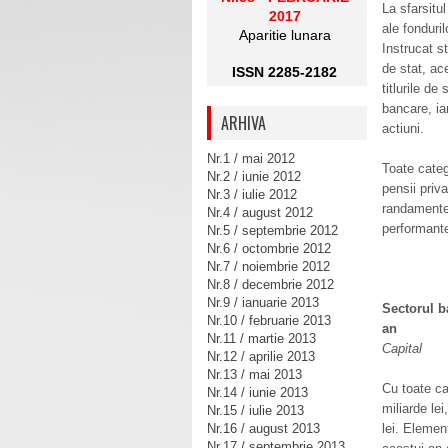
La sfarsitul
2017
ale fonduri
Aparitie lunara
Instrucat st
de stat, ac
ISSN 2285-2182
titlurile de
bancare, ia
ARHIVA
actiuni.
Nr.1 / mai 2012
Toate categ
Nr.2 / iunie 2012
pensii priv
Nr.3 / iulie 2012
randamentelo
Nr.4 / august 2012
performante
Nr.5 / septembrie 2012
Nr.6 / octombrie 2012
Nr.7 / noiembrie 2012
Nr.8 / decembrie 2012
Nr.9 / ianuarie 2013
Sectorul b
Nr.10 / februarie 2013
an
Nr.11 / martie 2013
Capital
Nr.12 / aprilie 2013
Nr.13 / mai 2013
Cu toate
ca
Nr.14 / iunie 2013
miliarde lei
Nr.15 / iulie 2013
Nr.16 / august 2013
lei. Element
Nr.17 / septembrie 2013