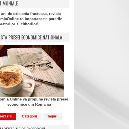
TIMONIALE
 ani de existenta fructoasa, revista
miaOnline.ro impartaseste parerile
atorilor si cititorilor!
ISTA PRESEI ECONOMICE NATIONALA
mia Online va propune revista presei
economice din Romania
entarii
Categorii
Taguri