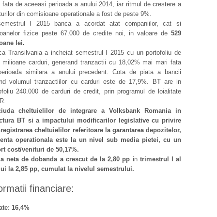
fata de aceeasi perioada a anului 2014, iar ritmul de crestere a
turilor din comisioane operationale a fost de peste 9%.
semestrul I 2015 banca a acordat atat companiilor, cat si
oanelor fizice peste 67.000 de credite noi, in valoare de
529
oane lei.
a Transilvania a incheiat semestrul I 2015 cu un portofoliu de
 milioane carduri, generand tranzactii cu 18,02% mai mari fata
erioada similara a anului precedent. Cota de piata a bancii
ind volumul tranzactiilor cu carduri este de 17,9%. BT are in
ofoliu 240.000 de carduri de credit, prin programul de loialitate
R.
iuda cheltuielilor de integrare a Volksbank Romania in
ctura BT si a impactului modificarilor legislative cu privire
nregistrarea cheltuielilor referitoare la garantarea depozitelor,
ienta operationala este la un nivel sub media pietei, cu un
rt cost/venituri de 50,17%.
ja neta de dobanda a crescut de la 2,80 pp
in
trimestrul I al
ui la 2,85 pp, cumulat la nivelul semestrului.
ormatii financiare:
ate: 16,4%