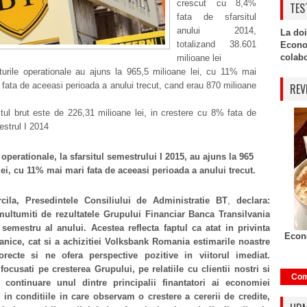
crescut cu 8,4%
TES
fata de sfarsitul
anului 2014,
La doi
totalizand 38.601
Econo
colabor
milioane lei
turile operationale au ajuns la 965,5 milioane lei, cu 11% mai
 fata de aceeasi perioada a anului trecut, cand erau 870 milioane
REV
itul brut este de 226,31 milioane lei, in crestere cu 8% fata de
strul I 2014
 operationale, la sfarsitul semestrului I 2015, au ajuns la 965
lei, cu 11% mai mari fata de aceeasi perioada a anului trecut.
rcila, Presedintele Consiliului de Administratie BT
,
declara:
ultumiti de rezultatele Grupului Financiar Banca Transilvania
semestru al anului. Acestea reflecta faptul ca atat in privinta
Econo
ganice, cat si a achizitiei Volksbank Romania estimarile noastre
orecte si ne ofera perspective pozitive in viitorul imediat.
cusati pe cresterea Grupului, pe relatiile cu clientii nostri si
Com
 continuare unul dintre principalii finantatori ai economiei
 in conditiile in care observam o crestere a cererii de credite,