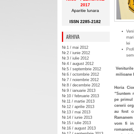
2017
Aparitie lunara
ISSN 2285-2182
Veni
ARHIVA
mari
lei
Nr.1 / mai 2012
Prof
Nr.2 / iunie 2012
seme
Nr.3 / iulie 2012
Nr.4 / august 2012
Veniturile
Nr.5 / septembrie 2012
Nr.6 / octombrie 2012
milioane 
Nr.7 / noiembrie 2012
Nr.8 / decembrie 2012
Horia Cio
Nr.9 / ianuarie 2013
“
Suntem m
Nr.10 / februarie 2013
pe primul 
Nr.11 / martie 2013
cererii or
Nr.12 / aprilie 2013
au fost c
Nr.13 / mai 2013
Nr.14 / iunie 2013
Ramanem fo
Nr.15 / iulie 2013
vom fi in
Nr.16 / august 2013
romanesti,
Nr.17 / septembrie 2013