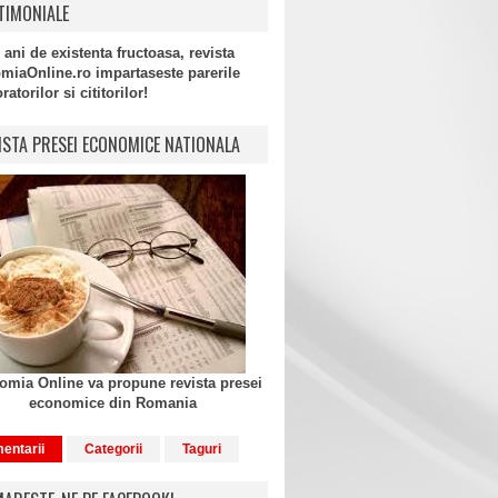
TIMONIALE
 ani de existenta fructoasa, revista
miaOnline.ro impartaseste parerile
atorilor si cititorilor!
ISTA PRESEI ECONOMICE NATIONALA
mia Online va propune revista presei
economice din Romania
entarii
Categorii
Taguri