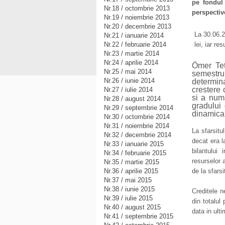
pe fondul 
Nr.18 / octombrie 2013
perspectiv
Nr.19 / noiembrie 2013
Nr.20 / decembrie 2013
La 30.06.2
Nr.21 / ianuarie 2014
Nr.22 / februarie 2014
lei, iar re
Nr.23 / martie 2014
Nr.24 / aprilie 2014
Ömer Tet
Nr.25 / mai 2014
semestru 
Nr.26 / iunie 2014
determin
crestere 
Nr.27 / iulie 2014
si a numa
Nr.28 / august 2014
gradului 
Nr.29 / septembrie 2014
dinamica 
Nr.30 / octombrie 2014
Nr.31 / noiembrie 2014
La sfarsitu
Nr.32 / decembrie 2014
decat era la
Nr.33 / ianuarie 2015
bilantului
Nr.34 / februarie 2015
resurselor 
Nr.35 / martie 2015
Nr.36 / aprilie 2015
de la sfarsi
Nr.37 / mai 2015
Nr.38 / iunie 2015
Creditele n
Nr.39 / iulie 2015
din totalul
Nr.40 / august 2015
data in ult
Nr.41 / septembrie 2015