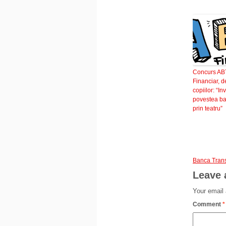
Concurs AB
Financiar, d
copiilor: “I
povestea ba
prin teatru”
Banca Trans
Leave 
Your email 
Comment
*