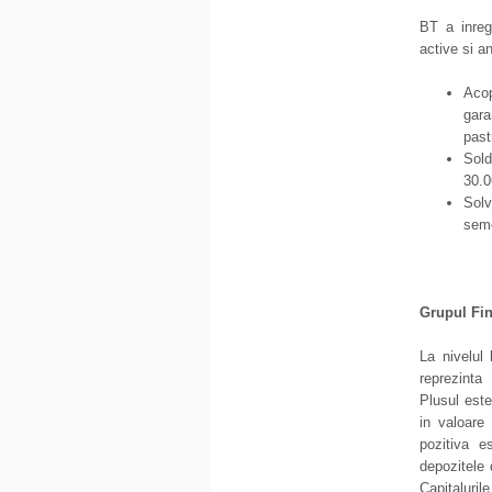
BT a inreg
active si a
Acop
gara
past
Sol
30.0
Solv
seme
Grupul Fin
La nivelul
reprezinta
Plusul este
in valoare 
pozitiva e
depozitele 
Capitalurile