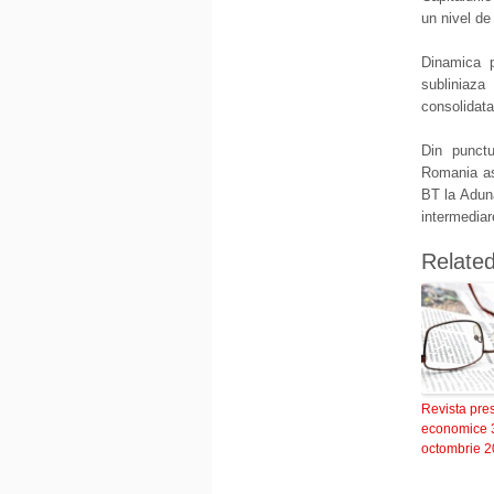
un nivel de 
Dinamica p
subliniaza
consolidata
Din punctu
Romania asu
BT la Aduna
intermediar
Relate
Revista pre
economice 
octombrie 