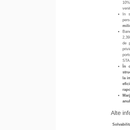
10% 
veni
In 
pers
mili
Banc
2,39
de p
priv
port
STA
Ȋ
n c
stru
la i
efic
rapo
Mar
anul
Alte inf
Solvabilit