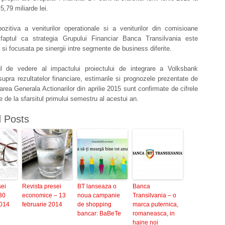
5,79 miliarde lei.
ozitiva a veniturilor operationale si a veniturilor din comisioane
 faptul ca strategia Grupului Financiar Banca Transilvania este
 si focusata pe sinergii intre segmente de business diferite.
l de vedere al impactului proiectului de integrare a Volksbank
pra rezultatelor financiare, estimarile si prognozele prezentate de
rea Generala Actionarilor din aprilie 2015 sunt confirmate de cifrele
e de la sfarsitul primului semestru al acestui an.
d Posts
sei
Revista presei
BT lanseaza o
Banca
30
economice – 13
noua campanie
Transilvania – o
2014
februarie 2014
de shopping
marca puternica,
bancar: BaBeTe
romaneasca, in
haine noi