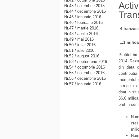
Nr.42 / octombrie 2015
Acti
Nr.43 / noiembrie 2015
Nr.44 / decembrie 2015
Trans
Nr.45 / ianuarie 2016
Nr.46 / februarie 2016
Nr.47 / martie 2016
4 tranzac
Nr.48 / aprilie 2016
Nr.49 / mai 2016
1,1 milioa
Nr.50 / iunie 2016
Nr.51 / iulie 2016
Profitul br
Nr.52 / august 2016
2014. Rezul
Nr.53 / septembrie 2016
Nr.54 / octombrie 2016
din data d
Nr.55 / noiembrie 2016
contributia
Nr.56 / decembrie 2016
momentul g
Nr.57 / ianuarie 2016
intregului 
doar in sit
36,6 milioa
brut in seme
Numa
cres
mili
Numa