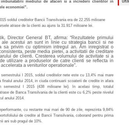
URM
imbunatatirii mediului de afaceri si a increderii clientilor in
ele economiei”.
015 soldul creditelor Bancii Transilvania era de 22.255 milioane
sursele atrase de la clienti au ajuns la 31.917 milioane lei.
ik, Director General BT, afirma: “Rezultatele primului
ale acestui an sunt in linie cu strategia bancii si ne
a sa privim cu optimism intregul an. Am inregistrat o
consistenta, peste media pietei, a activitatii de creditare
rului de clienti. Cresterea volumului de activitate si a
de utilizare a produselor de catre clienti se reflecta in
accelerata a veniturilor operationale”.
l semestrului I 2015, soldul creditelor nete este cu 13,4% mai mare
 finalul anului 2014, in ciuda continuarii scoaterii de credite in afara
 in semestrul I 2015 (438 milioane lei). In acelasi timp, totalul
atrase de Banca Transilvania de la clienti este cu 6,2% peste nivelul
tul anului 2014.
eperformante, cu restante mai mari de 90 de zile, reprezinta 9,84%
 portofoliului de credite al Bancii Transilvania, coborand pentru prima
imii ani sub pragul de 10%.