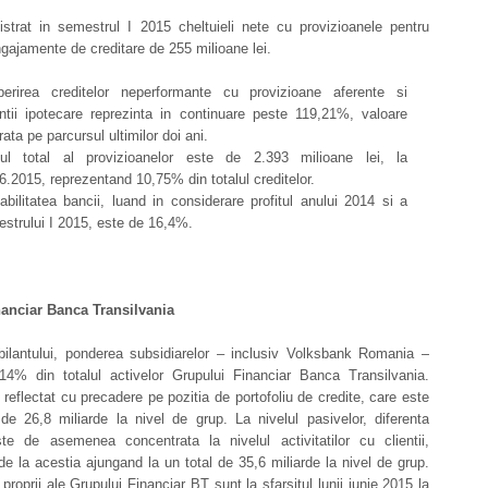
istrat in semestrul I 2015 cheltuieli nete cu provizioanele pentru
ngajamente de creditare de 255 milioane lei.
erirea creditelor neperformante cu provizioane aferente si
ntii ipotecare reprezinta in continuare peste 119,21%, valoare
rata pe parcursul ultimilor doi ani.
dul total al provizioanelor este de 2.393 milioane lei, la
6.2015, reprezentand 10,75% din totalul creditelor.
abilitatea bancii, luand in considerare profitul anului 2014 si a
strului I 2015, este de 16,4%.
anciar Banca Transilvania
 bilantului, ponderea subsidiarelor – inclusiv Volksbank Romania –
 14% din totalul activelor Grupului Financiar Banca Transilvania.
 reflectat cu precadere pe pozitia de portofoliu de credite, care este
de 26,8 miliarde la nivel de grup. La nivelul pasivelor, diferenta
ste de asemenea concentrata la nivelul activitatilor cu clientii,
de la acestia ajungand la un total de 35,6 miliarde la nivel de grup.
 proprii ale Grupului Financiar BT sunt la sfarsitul lunii iunie 2015 la