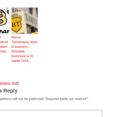
T
Banca
edicat
Transilvania, back
nvatam
to business –
nilor
Rezultate
financiare la 31
martie 2016
ilvania
,
profit
a Reply
address will not be published.
Required fields are marked
*