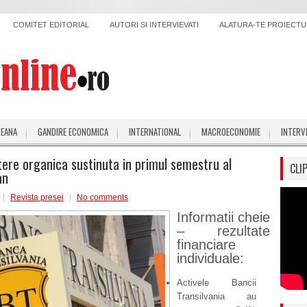
COMITET EDITORIAL
AUTORI SI INTERVIEVATI
ALATURA-TE PROIECTUL
PEANA
GANDIRE ECONOMICA
INTERNATIONAL
MACROECONOMIE
INTERV
tere organica sustinuta in primul semestru al
CLI
an
Revista presei
No comments
Informatii cheie
– rezultate
financiare
individuale:
Activele Bancii
Transilvania au