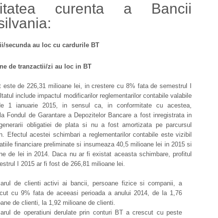
vitatea curenta a Bancii
ilvania:
tii/secunda au loc cu cardurile BT
ne de tranzactii/zi au loc in BT
ut este de 226,31 milioane lei, in crestere cu 8% fata de semestrul I
tatul include impactul modificarilor reglementarilor contabile valabile
e 1 ianuarie 2015, in sensul ca, in conformitate cu acestea,
 la Fondul de Garantare a Depozitelor Bancare a fost inregistrata in
enerarii obligatiei de plata si nu a fost amortizata pe parcursul
an. Efectul acestei schimbari a reglementarilor contabile este vizibil
uatiile financiare preliminate si insumeaza 40,5 milioane lei in 2015 si
ne de lei in 2014. Daca nu ar fi existat aceasta schimbare, profitul
strul I 2015 ar fi fost de 266,81 milioane lei.
rul de clienti activi ai bancii, persoane fizice si companii, a
cut cu 9% fata de aceeasi perioada a anului 2014, de la 1,76
oane de clienti, la 1,92 milioane de clienti.
rul de operatiuni derulate prin conturi BT a crescut cu peste