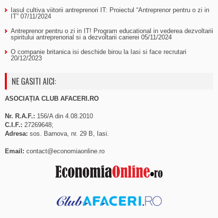
Iasul cultiva viitorii antreprenori IT: Proiectul “Antreprenor pentru o zi in
IT”
07/11/2024
Antreprenor pentru o zi in IT! Program educational in vederea dezvoltarii
spiritului antreprenorial si a dezvoltarii carierei
05/11/2024
O companie britanica isi deschide birou la Iasi si face recrutari
20/12/2023
NE GASITI AICI:
ASOCIAȚIA CLUB AFACERI.RO
Nr. R.A.F.:
156/A din 4.08.2010
C.I.F.:
27269648;
Adresa:
sos. Barnova, nr. 29 B, Iasi.
Email:
contact@economiaonline.ro