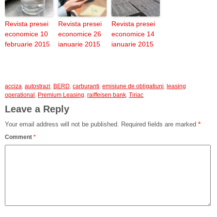
Revista presei
Revista presei
Revista presei
economice 10
economice 26
economice 14
februarie 2015
ianuarie 2015
ianuarie 2015
acciza
,
autostrazi
,
BERD
,
carburanti
,
emisiune de obligatiuni
,
leasing
operational
,
Premium Leasing
,
raiffeisen bank
,
Tiriac
Leave a Reply
Your email address will not be published.
Required fields are marked
*
Comment
*