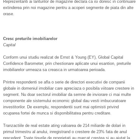
Reprezentanti ai lanturilor de magazine declara ca isi doresc in continuare
extinderea prin noi magazine pentru a acoperi segmente de piata din alte
orase.
Cresc preturile imobiliarelor
Capital
Conform unui studiu realizat de Ernst & Young (EY), Global Capital
Confidence Barometer, prin chestionare aplicate unui esantion, preturile
imobiliarelor urmeaza sa creasca in urmatoarea perioada.
Printre respondenti se afla o serie de directori executivi de companii
globale in domeniul imobiliar care apreciaza o posibila viitoare crestere in
segment. Nu doar sectorul imobiliar da semne de inviorare ci mai multe
componente ale sistemului economic global dau vesti imbucuratoare
investitorilor. De exemplu, respondentii sunt mai optimisti privind
ocuparea fortei de munca si disponibilitatea pentru creditare.
Tranzactiile de real estate ating valoarea de 214 miliarde de dolari in
primul trimestru al anului, inregistrand o crestere de 23% fata de anul
precedent. Toate tipurile de proprietati au marcat crestea si au ajutat la