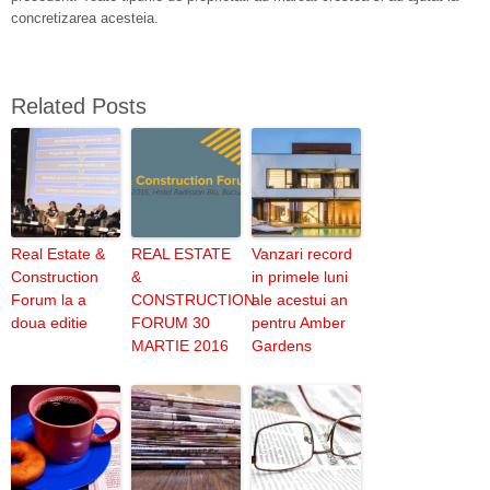
concretizarea acesteia.
Related Posts
Real Estate &
REAL ESTATE
Vanzari record
Construction
&
in primele luni
Forum la a
CONSTRUCTION
ale acestui an
doua editie
FORUM 30
pentru Amber
MARTIE 2016
Gardens