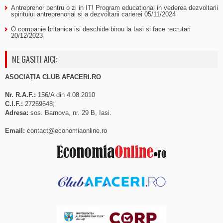
Antreprenor pentru o zi in IT! Program educational in vederea dezvoltarii
spiritului antreprenorial si a dezvoltarii carierei
05/11/2024
O companie britanica isi deschide birou la Iasi si face recrutari
20/12/2023
NE GASITI AICI:
ASOCIAȚIA CLUB AFACERI.RO
Nr. R.A.F.:
156/A din 4.08.2010
C.I.F.:
27269648;
Adresa:
sos. Barnova, nr. 29 B, Iasi.
Email:
contact@economiaonline.ro