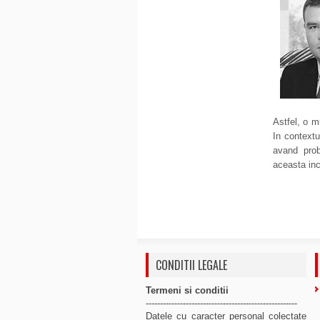
Astfel, o m
In contextul
avand prob
aceasta in
CONDITII LEGALE
Termeni si conditii
-----------------------------------------------------
Datele cu caracter personal colectate