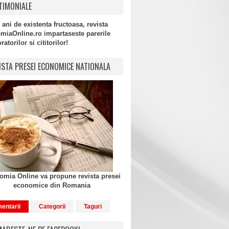
TIMONIALE
 ani de existenta fructoasa, revista
miaOnline.ro impartaseste parerile
atorilor si cititorilor!
ISTA PRESEI ECONOMICE NATIONALA
mia Online va propune revista presei
economice din Romania
entarii
Categorii
Taguri