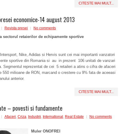
CITESTE MAI MULT...
presei economice-14 august 2013
Revista presei
No comments
a sectorul retaierilor de echipamente sportive
In­ter­sport, Nike, Adi­das si Hervis sunt cei mai importanti vanzatori
ente sportive din Romania si au in prezent 106 unitati de vanzari
ra. Segmentul reprezentat de cei 5 retaileri a atins o cifra de afaceri
e 550 milioane de RON, marcand o crestere cu 9% fata de aceeasi
nului anterior.
CITESTE MAI MULT...
ate – povesti si fundamente
Afaceri
,
Criza
,
Industrii
,
International
,
Real Estate
No comments
Muler ONOFREI