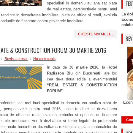
TES
specialisti in domeniu au analizat piata
de real estate, perspectivele pentru anul
La doi
 tendinte in dezvoltarea imobiliara, piata de office si retail, evolutia
Econo
i optiunile de finantare pentru proiectele imobiliare.
colabor
CITESTE MAI MULT...
REV
TATE & CONSTRUCTION FORUM 30 MARTIE 2016
Revista presei
No comments
In data de
30 martie 2016,
la
Hotel
Radisson Blu
din
Bucuresti
, are loc
cea de-a doua editie a evenimentului
“REAL ESTATE & CONSTRUCTION
FORUM”.
Econo
onferintei, cei mai buni specialisti in domeniu vor analiza piata de
e, perspectivele pentru anul 2016, noile tendinte in dezvoltarea
piata de office si retail, evolutia preturilor si optiunile de finantare
Com
ectele imobiliare. Vor fi dezbatute si teme legate de preferintele
lor, noile tendinte in dezvoltarea rezidentiala, piata materialelor de
, tehnologii inovatoare in constructii, tendinte pe piata de bricolaj in