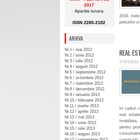
2017
Aparitie lunara
2016, noile
preturilor s
ISSN 2285-2182
ARHIVA
Nr.1 / mai 2012
REAL ES
Nr.2 / iunie 2012
Nr.3 / iulie 2012
27/03/2016
Nr.4 / august 2012
Nr.5 / septembrie 2012
Nr.6 / octombrie 2012
Nr.7 / noiembrie 2012
Nr.8 / decembrie 2012
Nr.9 / ianuarie 2013
Nr.10 / februarie 2013
Nr.11 / martie 2013
In cadrul c
Nr.12 / aprilie 2013
real estat
Nr.13 / mai 2013
imobiliara, 
Nr.14 / iunie 2013
pentru proi
Nr.15 / iulie 2013
consumatori
Nr.16 / august 2013
Nr.17 / septembrie 2013
constructii