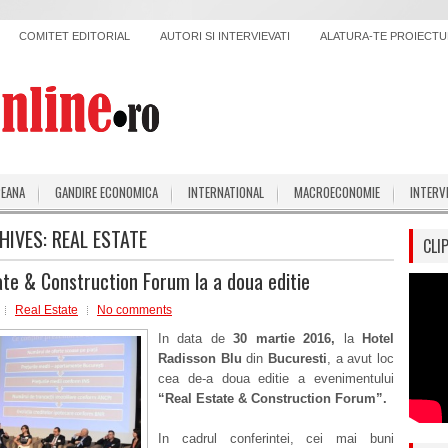
COMITET EDITORIAL
AUTORI SI INTERVIEVATI
ALATURA-TE PROIECTUL
PEANA
GANDIRE ECONOMICA
INTERNATIONAL
MACROECONOMIE
INTERV
HIVES:
REAL ESTATE
CLI
ate & Construction Forum la a doua editie
Real Estate
No comments
In data de
30 martie 2016,
la
Hotel
Radisson Blu
din
Bucuresti
, a avut loc
cea de-a doua editie a evenimentului
“
Real Estate & Construction Forum”.
In cadrul conferintei, cei mai buni