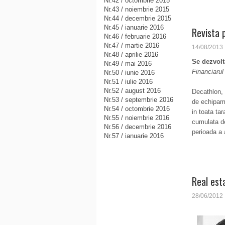
Nr.42 / octombrie 2015
Nr.43 / noiembrie 2015
Nr.44 / decembrie 2015
Nr.45 / ianuarie 2016
Revista 
Nr.46 / februarie 2016
Nr.47 / martie 2016
14/08/2013
Nr.48 / aprilie 2016
Se dezvolt
Nr.49 / mai 2016
Financiarul
Nr.50 / iunie 2016
Nr.51 / iulie 2016
Nr.52 / august 2016
De­cathlon, 
Nr.53 / septembrie 2016
de echipam
Nr.54 / octombrie 2016
in toata ta
Nr.55 / noiembrie 2016
cumulata d
Nr.56 / decembrie 2016
perioada a a
Nr.57 / ianuarie 2016
Real est
28/06/2012