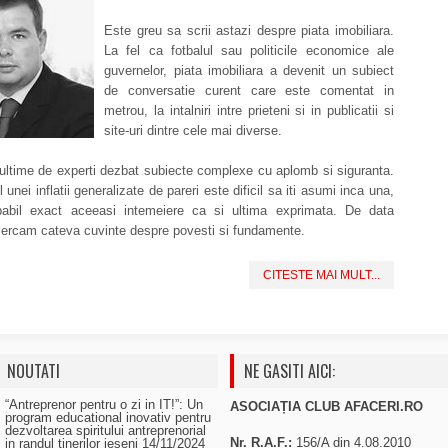
Este greu sa scrii astazi despre piata imobiliara.
La fel ca fotbalul sau politicile economice ale
guvernelor, piata imobiliara a devenit un subiect
de conversatie curent care este comentat in
metrou, la intalniri intre prieteni si in publicatii si
site-uri dintre cele mai diverse.
ultime de experti dezbat subiecte complexe cu aplomb si siguranta.
 unei inflatii generalizate de pareri este dificil sa iti asumi inca una,
abil exact aceeasi intemeiere ca si ultima exprimata. De data
cercam cateva cuvinte despre povesti si fundamente.
CITESTE MAI MULT...
NOUTATI
NE GASITI AICI:
“Antreprenor pentru o zi in IT!”: Un
ASOCIAȚIA CLUB AFACERI.RO
program educational inovativ pentru
dezvoltarea spiritului antreprenorial
Nr. R.A.F.:
156/A din 4.08.2010
in randul tinerilor ieseni
14/11/2024