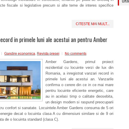
URM
te fiscale si legislative precum si alte teme de interes specifice
CITESTE MAI MULT...
record in primele luni ale acestui an pentru Amber
Gandire economica
,
Revista presei
No comments
Amber Gardens, primul proiect
rezidential cu locuinte verzi de lux din
Romania, a inregistrat vanzari record in
primele luni ale acestui an. Vanzarile
confirma o cerere din ce in ce mai mare
pentru locuinte eficiente energetic, care
au in acelasi timp o calitate deosebita,
un design modern si raspund preocuparii
tru confort si sanatate. Locuintele Amber Gardens consuma de 5 ori
energie decat o locuinta clasa A cu dimensiuni similare si de 9 ori
ata de o locuinta standard (clasa C).