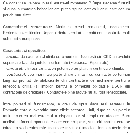
Ce constituie valoare in real estate-ul romanesc ? Dupa trecerea furtunii
si dupa numararea bobocilor am putea spune cateva lucruri care oricum
par de bun simt:
Caracteristici structurale:
Marimea pietei romanesti, adancimea.
Protectia investitorilor. Raportul dintre venituri si spatii nou construite mult
sub media europeana.
Caracteristici specifice:
–
locatia:
de exemplu cladirile de birouri din Bucuresti din CBD au evolutii
superioare fata de pietele nou formate (Floreasca, Pipera etc);
–
chiriasul:
chiriasii cu afaceri puternice au platit in continuare chiriile;
–
contractul:
cea mai mare parte dintre chiriasii cu contracte pe termen
lung au profitat de slabiciunile din contractele de inchiriere pentru a
renegocia chiria (si implicit pentru a primejdui obligatiile DSCR din
contractele de creditare). Contractele bine facute nu au fost renegociate.
Intre povesti si fundamente, e greu de spus daca real estate-ul in
Romania este o investitie buna zilele acestea. Unii, dupa ce au pierdut
mult, spun ca real estate-ul a disparut pur si simplu ca afacere. Sunt
analisti si fonduri oportuniste care vad chilipiruri, sunt alti analisti care se
intrec sa vada catastrofe financiare in viitorul imediat. Tentatia rivala de a