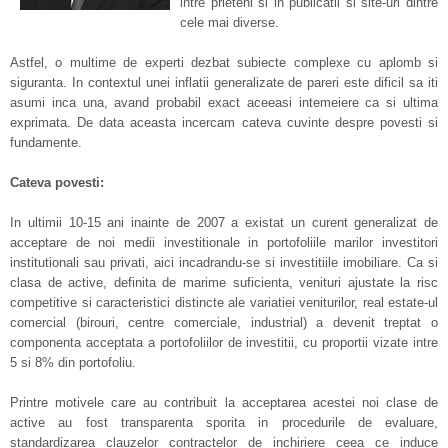
intre prieteni si in publicatii si site-uri dintre
cele mai diverse.
Astfel, o multime de experti dezbat subiecte complexe cu aplomb si
siguranta. In contextul unei inflatii generalizate de pareri este dificil sa iti
asumi inca una, avand probabil exact aceeasi intemeiere ca si ultima
exprimata. De data aceasta incercam cateva cuvinte despre povesti si
fundamente.
Cateva povesti:
In ultimii 10-15 ani inainte de 2007 a existat un curent generalizat de
acceptare de noi medii investitionale in portofoliile marilor investitori
institutionali sau privati, aici incadrandu-se si investitiile imobiliare. Ca si
clasa de active, definita de marime suficienta, venituri ajustate la risc
competitive si caracteristici distincte ale variatiei veniturilor, real estate-ul
comercial (birouri, centre comerciale, industrial) a devenit treptat o
componenta acceptata a portofoliilor de investitii, cu proportii vizate intre
5 si 8% din portofoliu.
Printre motivele care au contribuit la acceptarea acestei noi clase de
active au fost transparenta sporita in procedurile de evaluare,
standardizarea clauzelor contractelor de inchiriere ceea ce induce