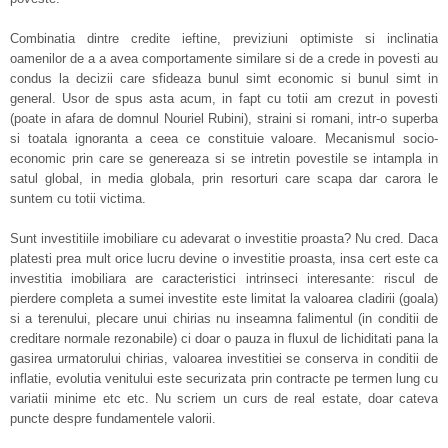
Combinatia dintre credite ieftine, previziuni optimiste si inclinatia
oamenilor de a a avea comportamente similare si de a crede in povesti au
condus la decizii care sfideaza bunul simt economic si bunul simt in
general. Usor de spus asta acum, in fapt cu totii am crezut in povesti
(poate in afara de domnul Nouriel Rubini), straini si romani, intr-o superba
si toatala ignoranta a ceea ce constituie valoare. Mecanismul socio-
economic prin care se genereaza si se intretin povestile se intampla in
satul global, in media globala, prin resorturi care scapa dar carora le
suntem cu totii victima.
Sunt investitiile imobiliare cu adevarat o investitie proasta? Nu cred. Daca
platesti prea mult orice lucru devine o investitie proasta, insa cert este ca
investitia imobiliara are caracteristici intrinseci interesante: riscul de
pierdere completa a sumei investite este limitat la valoarea cladirii (goala)
si a terenului, plecare unui chirias nu inseamna falimentul (in conditii de
creditare normale rezonabile) ci doar o pauza in fluxul de lichiditati pana la
gasirea urmatorului chirias, valoarea investitiei se conserva in conditii de
inflatie, evolutia venitului este securizata prin contracte pe termen lung cu
variatii minime etc etc. Nu scriem un curs de real estate, doar cateva
puncte despre fundamentele valorii.