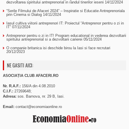
dezvoltarea spiritului antreprenorial in randul tinerilor ieseni
14/11/2024
“Serile Filmului de Afaceri 2024” – Inspiratie si Educatie Antreprenoriala
prin Cinema si Dialog
14/11/2024
Iasul cultiva viitorii antreprenori IT: Proiectul “Antreprenor pentru o zi in
IT”
07/11/2024
Antreprenor pentru o zi in IT! Program educational in vederea dezvoltarii
spiritului antreprenorial si a dezvoltarii carierei
05/11/2024
O companie britanica isi deschide birou la Iasi si face recrutari
20/12/2023
NE GASITI AICI:
ASOCIAȚIA CLUB AFACERI.RO
Nr. R.A.F.:
156/A din 4.08.2010
C.I.F.:
27269648;
Adresa:
sos. Barnova, nr. 29 B, Iasi.
Email:
contact@economiaonline.ro