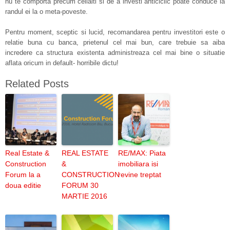
nu te comporta precum ceilalti si de a investi anticiclic poate conduce la
randul ei la o meta-poveste.
Pentru moment, sceptic si lucid, recomandarea pentru investitori este o
relatie buna cu banca, prietenul cel mai bun, care trebuie sa aiba
incredere ca structura existenta administreaza cel mai bine o situatie
aflata oricum in default- horribile dictu!
Related Posts
Real Estate &
REAL ESTATE
RE/MAX: Piata
Construction
&
imobiliara isi
Forum la a
CONSTRUCTION
revine treptat
doua editie
FORUM 30
MARTIE 2016