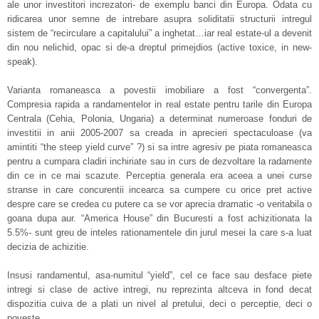
ale unor investitori increzatori- de exemplu banci din Europa. Odata cu
ridicarea unor semne de intrebare asupra soliditatii structurii intregul
sistem de “recirculare a capitalului” a inghetat…iar real estate-ul a devenit
din nou nelichid, opac si de-a dreptul primejdios (active toxice, in new-
speak).
Varianta romaneasca a povestii imobiliare a fost “convergenta”.
Compresia rapida a randamentelor in real estate pentru tarile din Europa
Centrala (Cehia, Polonia, Ungaria) a determinat numeroase fonduri de
investitii in anii 2005-2007 sa creada in aprecieri spectaculoase (va
amintiti “the steep yield curve” ?) si sa intre agresiv pe piata romaneasca
pentru a cumpara cladiri inchiriate sau in curs de dezvoltare la radamente
din ce in ce mai scazute. Perceptia generala era aceea a unei curse
stranse in care concurentii incearca sa cumpere cu orice pret active
despre care se credea cu putere ca se vor aprecia dramatic -o veritabila o
goana dupa aur. “America House” din Bucuresti a fost achizitionata la
5.5%- sunt greu de inteles rationamentele din jurul mesei la care s-a luat
decizia de achizitie.
Insusi randamentul, asa-numitul “yield”, cel ce face sau desface piete
intregi si clase de active intregi, nu reprezinta altceva in fond decat
dispozitia cuiva de a plati un nivel al pretului, deci o perceptie, deci o
poveste.