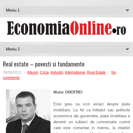
Real estate – povesti si fundamente
28/06/2012
Afaceri
,
Criza
,
Industrii
,
International
,
Real Estate
No
comments
Muler ONOFREI
Este greu sa scrii astazi despre piata
imobiliara. La fel ca fotbalul sau politicile
economice ale guvernelor, piata imobiliara a
devenit un subiect de conversatie curent
care este comentat in metrou, la intalniri