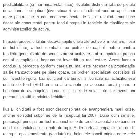
predictibilitate (si mai mica volatilitate), evolutie distincta fata de pietele
de actiuni si obligatiuni (diversificare) si nu in ultimul rand un apetit mai
mare pentru risc in cautarea permanenta de “alfa”- rezultate mai bune
decat ale concurentei pentru fondul propriu in tabelele de clasificare ale
administratorilor de active.
In acest proces unul din dezavantajele cheie ale activelor imobiliare, lipsa
de lichiditate, a fost combatut pe pietele de capital mature printr-o
tendinta generalizata de securitizare si unitizare atat a capitalului propriu
cat si a capitalului imprumutat investitit in real estate. Acest lucru a
condus la perceptia conform careia nu mai este necesar ca proprietatile
sa fie tranzactionate pe piete opace, cu brokeri specializati costisitori si
cu investitori-guru. Era suficient ca bunicii si bunicile sa achizitioneze
unitati de fond (REIT-uri sau alte variatii pe aceeasi tema) pentru a
beneficia de avantajele sigurantei si lipsei de volatilitate. Iar investitorii
puteau fi linistiti in privinta lichiditatii.
Iluzia lichiditatii a fost usor desconspirata de avanpremiera marii crize,
anume episodul subprime de la inceputul lui 2007. Dupa cum se stie,
personajul principal au fost manunchiurile de credite acordate de banci in
conditii scandaloase, cu note de triplu A din partea companiilor de credit
rating si apoi transferate (vandute) din balantele bancii origine catre cele