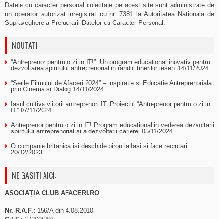
Datele cu caracter personal colectate pe acest site sunt administrate de
un operator autorizat inregistrat cu nr. 7381 la Autoritatea Nationala de
Supraveghere a Prelucrarii Datelor cu Caracter Personal.
NOUTATI
“Antreprenor pentru o zi in IT!”: Un program educational inovativ pentru
dezvoltarea spiritului antreprenorial in randul tinerilor ieseni
14/11/2024
“Serile Filmului de Afaceri 2024” – Inspiratie si Educatie Antreprenoriala
prin Cinema si Dialog
14/11/2024
Iasul cultiva viitorii antreprenori IT: Proiectul “Antreprenor pentru o zi in
IT”
07/11/2024
Antreprenor pentru o zi in IT! Program educational in vederea dezvoltarii
spiritului antreprenorial si a dezvoltarii carierei
05/11/2024
O companie britanica isi deschide birou la Iasi si face recrutari
20/12/2023
NE GASITI AICI:
ASOCIAȚIA CLUB AFACERI.RO
Nr. R.A.F.:
156/A din 4.08.2010