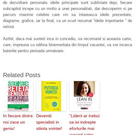
de dezvoltare personala: ideile principale sunt subliniate deja, fiecare
subcapitol incepe cu un motto a unei personalitati, dar descoperim si pe
parcurs maxime celebre care vin sa intareasca ideile prezentate,
diagrame, grafice, iar la final, ca un scurt rezumat “ideile importante ” de
retinut.
Astfel, daca mai sunteti inca in concediu, va recomand si aceasta carte,
care, impreuna cu odihna binemeritata din timpul vacantei, va vor incarca
bateriile pentru perioada urmatoare.
Related Posts
In fiecare dintre
Deveniti
“Liderii ar trebui
noi zace un
specialisti in
sa isi indrepte
geniu!
stiinta vointei!
eforturile mai
curand catre