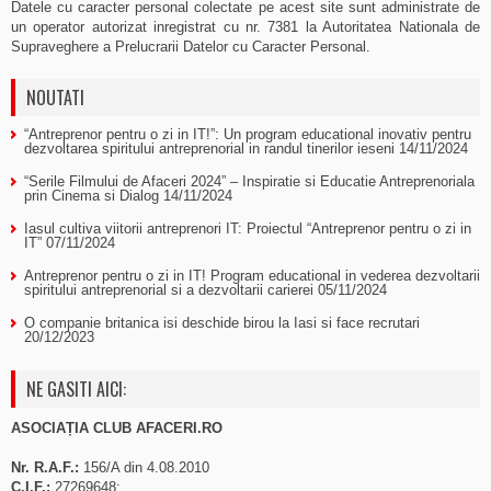
Datele cu caracter personal colectate pe acest site sunt administrate de
un operator autorizat inregistrat cu nr. 7381 la Autoritatea Nationala de
Supraveghere a Prelucrarii Datelor cu Caracter Personal.
NOUTATI
“Antreprenor pentru o zi in IT!”: Un program educational inovativ pentru
dezvoltarea spiritului antreprenorial in randul tinerilor ieseni
14/11/2024
“Serile Filmului de Afaceri 2024” – Inspiratie si Educatie Antreprenoriala
prin Cinema si Dialog
14/11/2024
Iasul cultiva viitorii antreprenori IT: Proiectul “Antreprenor pentru o zi in
IT”
07/11/2024
Antreprenor pentru o zi in IT! Program educational in vederea dezvoltarii
spiritului antreprenorial si a dezvoltarii carierei
05/11/2024
O companie britanica isi deschide birou la Iasi si face recrutari
20/12/2023
NE GASITI AICI:
ASOCIAȚIA CLUB AFACERI.RO
Nr. R.A.F.:
156/A din 4.08.2010
C.I.F.:
27269648;