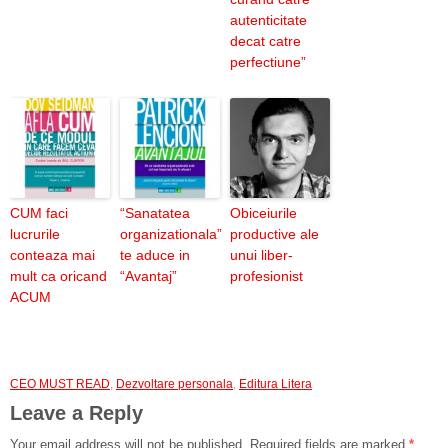
autenticitate
decat catre
perfectiune”
CUM faci
“Sanatatea
Obiceiurile
lucrurile
organizationala”
productive ale
conteaza mai
te aduce in
unui liber-
mult ca oricand
“Avantaj”
profesionist
ACUM
CEO MUST READ
,
Dezvoltare personala
,
Editura Litera
Leave a Reply
Your email address will not be published.
Required fields are marked
*