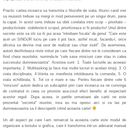
Practic cartea incearca sa transmita o filozofie de viata. Atunci cand vrei
sa reusesti trebuie sa mergi in mod perseverent pe un singur drum, pana
la capat. In acest sens trebuie sa obtii corelatia intre scop – prioritate –
productivitate: stabileste-ti scopul, prioritizeaza si fii productiv! Unul dintre
secrete este sa stii sa iti pui acea “intrebare focala” de genul: “Care este
acel un SINGUR lucru pe care il pot face, astfel incat, facandu-l, orice
altceva sa devina mai usor de realizat sau chiar inutil”. De asemenea,
autorii desfiinteaza niste mituri pe care fiecare dintre noi le consideram ca
fiind cheia reusitelor, numindu-le “cele sase minciuni care stau in calea
succesului dumneavoastra”. Acestea sunt: 1. Toate lucrurile au aceeasi
importanta; 2. Multitasking (a face mai multe lucruri in acelasi timp); 3. O
viata disciplinata; 4.Vointa se manifesta intotdeauna la comanda; 5. O
viata echilibrata; 6. Tot ce e mare e rau. Pentru fiecare dintre cele 6
“minciuni” autorii dedica un subcapitol prin care incearca sa ne convinga
de contrariul in ceea ce priveste asa-zisul efect benefic al respectarii
acestor reguli. Dupa aceea, in partile urmatoare ale cartii ne este
prezentat “secretul” reusitei, insa eu ma opresc aici si va las pe
dumneavoastra sa il descoperiti citind aceasta carte!
Un alt aspect pe care l-am remarcat la aceasta carte este modul de
organizare a textului si grafica, care il transforma intr-un adevarat manual