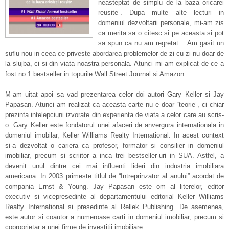
neasteptat de simplu de la baza oricarei
reusite”. Dupa multe alte lecturi in
domeniul dezvoltarii personale, mi-am zis
ca merita sa o citesc si pe aceasta si pot
sa spun ca nu am regretat… Am gasit un
suflu nou in ceea ce priveste abordarea problemelor de zi cu zi nu doar de
la slujba, ci si din viata noastra personala. Atunci mi-am explicat de ce a
fost no 1 bestseller in topurile Wall Street Journal si Amazon.
M-am uitat apoi sa vad prezentarea celor doi autori Gary Keller si Jay
Papasan. Atunci am realizat ca aceasta carte nu e doar “teorie”, ci chiar
prezinta intelepciuni izvorate din experienta de viata a celor care au scris-
o. Gary Keller este fondatorul unei afaceri de anvergura internationala in
domeniul imobilar, Keller Williams Realty International. In acest context
si-a dezvoltat o cariera ca profesor, formator si consilier in domeniul
imobiliar, precum si scriitor a inca trei bestseller-uri in SUA. Astfel, a
devenit unul dintre cei mai influenti lideri din industria imobiliara
americana. In 2003 primeste titlul de “Intreprinzator al anului” acordat de
compania Ernst & Young. Jay Papasan este om al literelor, editor
executiv si vicepresedinte al departamentului editorial Keller Williams
Realty International si presedinte al Rellek Publishing. De asemenea,
este autor si coautor a numeroase carti in domeniul imobiliar, precum si
coproprietar a unei firme de investitii imobiliare.