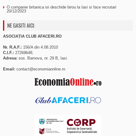
O companie britanica isi deschide birou la Iasi si face recrutari
20/12/2023
NE GASITI AICI:
ASOCIAȚIA CLUB AFACERI.RO
Nr. R.A.F.:
156/A din 4.08.2010
C.I.F.:
27269648;
Adresa:
sos. Barnova, nr. 29 B, Iasi.
Email:
contact@economiaonline.ro