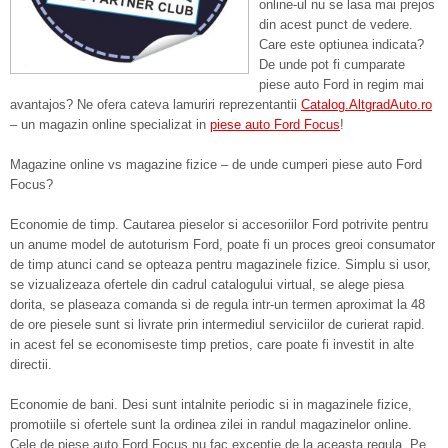
online-ul nu se lasa mai prejos
din acest punct de vedere.
Care este optiunea indicata?
De unde pot fi cumparate
piese auto Ford in regim mai
avantajos? Ne ofera cateva lamuriri reprezentantii
Catalog.AltgradAuto.ro
– un magazin online specializat in
piese auto Ford Focus
!
Magazine online vs magazine fizice – de unde cumperi piese auto Ford
Focus?
Economie de timp. Cautarea pieselor si accesoriilor Ford potrivite pentru
un anume model de autoturism Ford, poate fi un proces greoi consumator
de timp atunci cand se opteaza pentru magazinele fizice. Simplu si usor,
se vizualizeaza ofertele din cadrul catalogului virtual, se alege piesa
dorita, se plaseaza comanda si de regula intr-un termen aproximat la 48
de ore piesele sunt si livrate prin intermediul serviciilor de curierat rapid.
in acest fel se economiseste timp pretios, care poate fi investit in alte
directii.
Economie de bani. Desi sunt intalnite periodic si in magazinele fizice,
promotiile si ofertele sunt la ordinea zilei in randul magazinelor online.
Cele de piese auto Ford Focus nu fac exceptie de la aceasta regula. Pe