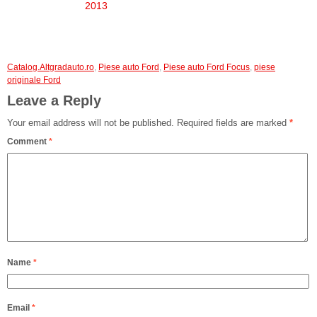
2013
Catalog.Altgradauto.ro
,
Piese auto Ford
,
Piese auto Ford Focus
,
piese
originale Ford
Leave a Reply
Your email address will not be published.
Required fields are marked
*
Comment
*
Name
*
Email
*