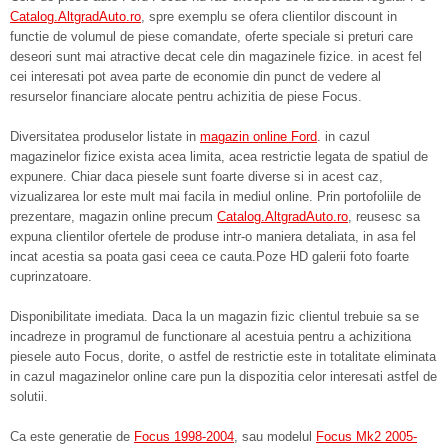
Catalog.AltgradAuto.ro
, spre exemplu se ofera clientilor discount in
functie de volumul de piese comandate, oferte speciale si preturi care
deseori sunt mai atractive decat cele din magazinele fizice. in acest fel
cei interesati pot avea parte de economie din punct de vedere al
resurselor financiare alocate pentru achizitia de piese Focus.
Diversitatea produselor listate in
magazin online Ford
. in cazul
magazinelor fizice exista acea limita, acea restrictie legata de spatiul de
expunere. Chiar daca piesele sunt foarte diverse si in acest caz,
vizualizarea lor este mult mai facila in mediul online. Prin portofoliile de
prezentare, magazin online precum
Catalog.AltgradAuto.ro
, reusesc sa
expuna clientilor ofertele de produse intr-o maniera detaliata, in asa fel
incat acestia sa poata gasi ceea ce cauta.Poze HD galerii foto foarte
cuprinzatoare.
Disponibilitate imediata. Daca la un magazin fizic clientul trebuie sa se
incadreze in programul de functionare al acestuia pentru a achizitiona
piesele auto Focus, dorite, o astfel de restrictie este in totalitate eliminata
in cazul magazinelor online care pun la dispozitia celor interesati astfel de
solutii.
Ca este generatie de
Focus 1998-2004
, sau modelul
Focus Mk2 2005-