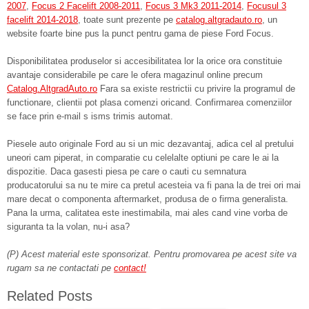
2007
,
Focus 2 Facelift 2008-2011
,
Focus 3 Mk3 2011-2014
,
Focusul 3
facelift 2014-2018
, toate sunt prezente pe
catalog.altgradauto.ro
, un
website foarte bine pus la punct pentru gama de piese Ford Focus.
Disponibilitatea produselor si accesibilitatea lor la orice ora constituie
avantaje considerabile pe care le ofera magazinul online precum
Catalog.AltgradAuto.ro
Fara sa existe restrictii cu privire la programul de
functionare, clientii pot plasa comenzi oricand. Confirmarea comenziilor
se face prin e-mail s isms trimis automat.
Piesele auto originale Ford au si un mic dezavantaj, adica cel al pretului
uneori cam piperat, in comparatie cu celelalte optiuni pe care le ai la
dispozitie. Daca gasesti piesa pe care o cauti cu semnatura
producatorului sa nu te mire ca pretul acesteia va fi pana la de trei ori mai
mare decat o componenta aftermarket, produsa de o firma generalista.
Pana la urma, calitatea este inestimabila, mai ales cand vine vorba de
siguranta ta la volan, nu-i asa?
(P) Acest material este sponsorizat. Pentru promovarea pe acest site va
rugam sa ne contactati pe
contact!
Related Posts