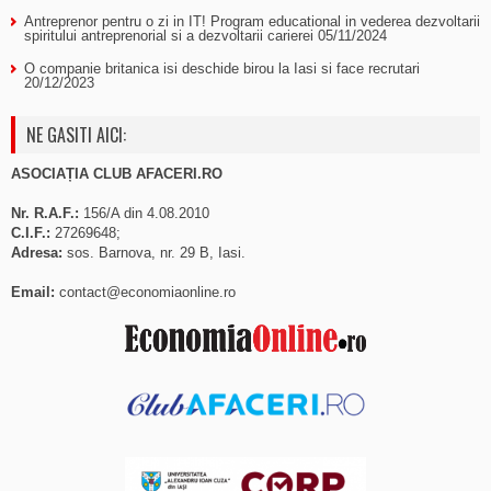
Antreprenor pentru o zi in IT! Program educational in vederea dezvoltarii
spiritului antreprenorial si a dezvoltarii carierei
05/11/2024
O companie britanica isi deschide birou la Iasi si face recrutari
20/12/2023
NE GASITI AICI:
ASOCIAȚIA CLUB AFACERI.RO
Nr. R.A.F.:
156/A din 4.08.2010
C.I.F.:
27269648;
Adresa:
sos. Barnova, nr. 29 B, Iasi.
Email:
contact@economiaonline.ro