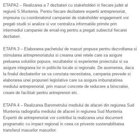
ETAPA2 – Realizarea a 7 dezbateri cu stakeholderi in fiecare judet al
regiunii S.Muntenia. Pentru fiecare dezbatere expertii antreprenoriat,
impreuna cu coordonatorul campaniei de stakeholder engagement vor
pregati studii si analize si vor centraliza informatiile primite prin
intermediul campaniei de email-ing pentru a pregati subiectul fiecarei
dezbateri.
ETAPA 3 – Elaborarea pachetului de masuri propuse pentru dezvoltarea si
stimularea antreprenoriatului si crearea unei retele care sa asigure
preluarea solutiilor popuse, rezultatelor si experientei proiectului si sa
asigure integrarea lor in politicile locale si regionale. De asemenea, daca
la finalul dezbaterilor se va constata necesitatea, campania prevede si
elaborarea unei propuneri legislative care sa asigura imbunatatirea
mediului antreprenorial, prin masuri concrete de reducere a birocratiei,
creare de facilitati pentru antreprenori etc.
ETAPA 4 – Realizarea Barometrului mediului de afaceri din regiunea Sud
Muntenia radiografia mediului de afaceri in regiunea Sud Muntenia
Expertii de antreprenoriat vor contribui la realizarea unui document
programatic cu impact regional in ceea ce priveste sustenabilitatea
transferul masurilor masurilor.