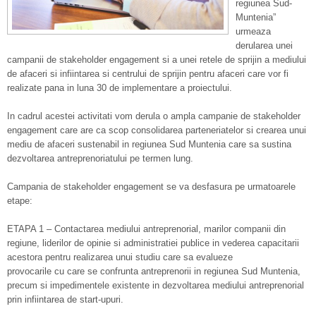
regiunea Sud-
Muntenia”
urmeaza
derularea unei
campanii de stakeholder engagement si a unei retele de sprijin a mediului
de afaceri si infiintarea si centrului de sprijin pentru afaceri care vor fi
realizate pana in luna 30 de implementare a proiectului.
In cadrul acestei activitati vom derula o ampla campanie de stakeholder
engagement care are ca scop consolidarea parteneriatelor si crearea unui
mediu de afaceri sustenabil in regiunea Sud Muntenia care sa sustina
dezvoltarea antreprenoriatului pe termen lung.
Campania de stakeholder engagement se va desfasura pe urmatoarele
etape:
ETAPA 1 – Contactarea mediului antreprenorial, marilor companii din
regiune, liderilor de opinie si administratiei publice in vederea capacitarii
acestora pentru realizarea unui studiu care sa evalueze
provocarile cu care se confrunta antreprenorii in regiunea Sud Muntenia,
precum si impedimentele existente in dezvoltarea mediului antreprenorial
prin infiintarea de start-upuri.