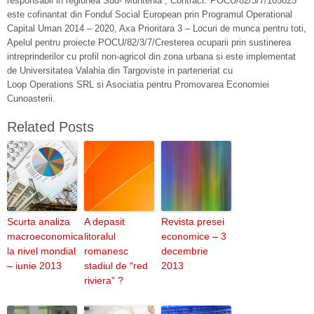
responsabil in regiunea Sud- Muntenia”, Contract: POCU/82/3/7/105825
este cofinantat din Fondul Social European prin Programul Operational
Capital Uman 2014 – 2020, Axa Prioritara 3 – Locuri de munca pentru toti,
Apelul pentru proiecte POCU/82/3/7/Cresterea ocuparii prin sustinerea
intreprinderilor cu profil non-agricol din zona urbana si este implementat
de Universitatea Valahia din Targoviste in parteneriat cu
Loop Operations SRL si Asociatia pentru Promovarea Economiei
Cunoasterii.
Related Posts
Scurta analiza
A depasit
Revista presei
macroeconomica
litoralul
economice – 3
la nivel mondial
romanesc
decembrie
– iunie 2013
stadiul de “red
2013
riviera” ?