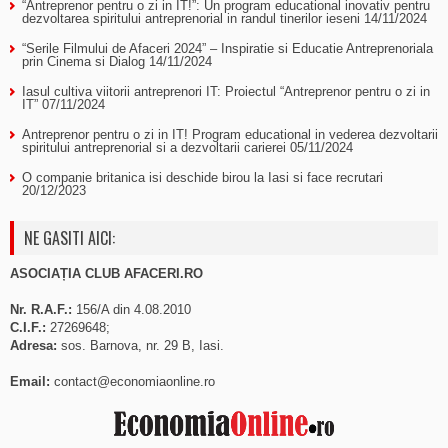
“Antreprenor pentru o zi in IT!”: Un program educational inovativ pentru
dezvoltarea spiritului antreprenorial in randul tinerilor ieseni
14/11/2024
“Serile Filmului de Afaceri 2024” – Inspiratie si Educatie Antreprenoriala
prin Cinema si Dialog
14/11/2024
Iasul cultiva viitorii antreprenori IT: Proiectul “Antreprenor pentru o zi in
IT”
07/11/2024
Antreprenor pentru o zi in IT! Program educational in vederea dezvoltarii
spiritului antreprenorial si a dezvoltarii carierei
05/11/2024
O companie britanica isi deschide birou la Iasi si face recrutari
20/12/2023
NE GASITI AICI:
ASOCIAȚIA CLUB AFACERI.RO
Nr. R.A.F.:
156/A din 4.08.2010
C.I.F.:
27269648;
Adresa:
sos. Barnova, nr. 29 B, Iasi.
Email:
contact@economiaonline.ro