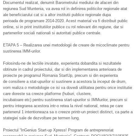
Documentul realizat, denumit Barometrului mediului de afaceri din
regiunea Sud Muntenia, va avea rol in definirea politicilor regionale atat
ale beneficiarului cat si a altor institutii publice regionale dupa
perioada de programare 2014-2020. Acest material va fi distribuit public
online, si in print institutiilor publice cu rol relevant din regiune, dar si
partenerilor sociali nationali si autoritati publice centrale.
ETAPA 5 – Realizarea unei metodologii de creare de micoclimate pentru
sustinerea IMM-urilor.
Folosindu-ne de lectiile invatate, experienta dobandita si rezultatele
obtinute in cadrul proiectului, dar si din implementarea anterioara de
proiecte pe programul Romania StartUp, precum si din experienta
de consiliere a stat-upurilor si sustinere a acestora la inceput de drum,
vom realiza o metodologie ce isi va dovedi utilitatea pentru orice institutie
care doreste sa creeze platforme (huburi, clustere,
incubatoare etc) pentru sustinerea start-upurilor si IMMurilor, precum si
pentru integrarea acestora intr-o retea la nivel national, retea pe care
partenerul 1 intentioneaza sa o creeze printr-un proiect distinct, ca parte a
stategiei sale de dezvoltare pe termen lung.
Proiectul “InGenius Start-up Xpress! Program de antreprenoriat