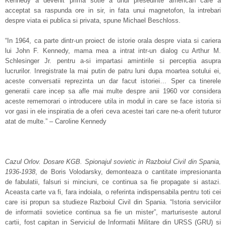
Kennedy a devenit prima sotie a unui presedinte american care a
acceptat sa raspunda ore in sir, in fata unui magnetofon, la intrebari
despre viata ei publica si privata, spune Michael Beschloss.
“In 1964, ca parte dintr-un proiect de istorie orala despre viata si cariera
lui John F. Kennedy, mama mea a intrat intr-un dialog cu Arthur M.
Schlesinger Jr. pentru a-si impartasi amintirile si perceptia asupra
lucrurilor. Inregistrate la mai putin de patru luni dupa moartea sotului ei,
aceste conversatii reprezinta un dar facut istoriei… Sper ca tinerele
generatii care incep sa afle mai multe despre anii 1960 vor considera
aceste rememorari o introducere utila in modul in care se face istoria si
vor gasi in ele inspiratia de a oferi ceva acestei tari care ne-a oferit tuturor
atat de multe.” – Caroline Kennedy
Cazul Orlov. Dosare KGB. Spionajul sovietic in Razboiul Civil din Spania,
1936-1938
, de Boris Volodarsky, demonteaza o cantitate impresionanta
de fabulatii, falsuri si minciuni, ce continua sa fie propagate si astazi.
Aceasta carte va fi, fara indoiala, o referinta indispensabila pentru toti cei
care isi propun sa studieze Razboiul Civil din Spania. “Istoria serviciilor
de informatii sovietice continua sa fie un mister”, marturiseste autorul
cartii, fost capitan in Serviciul de Informatii Militare din URSS (GRU) si