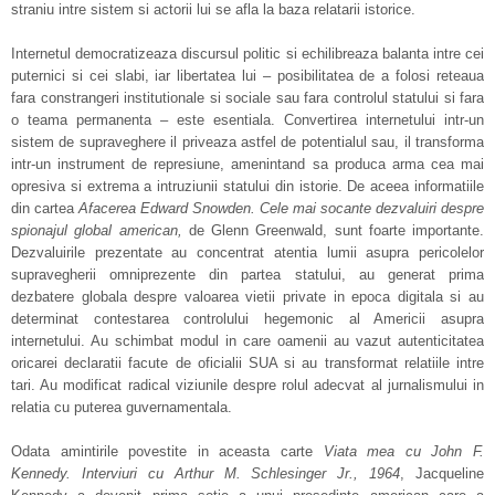
straniu intre sistem si actorii lui se afla la baza relatarii istorice.
Internetul democratizeaza discursul politic si echilibreaza balanta intre cei
puternici si cei slabi, iar libertatea lui – posibilitatea de a folosi reteaua
fara constrangeri institutionale si sociale sau fara controlul statului si fara
o teama permanenta – este esentiala. Convertirea internetului intr-un
sistem de supraveghere il priveaza astfel de potentialul sau, il transforma
intr-un instrument de represiune, amenintand sa produca arma cea mai
opresiva si extrema a intruziunii statului din istorie. De aceea informatiile
din cartea
Afacerea Edward Snowden. Cele mai socante dezvaluiri despre
spionajul global american,
de Glenn Greenwald, sunt foarte importante.
Dezvaluirile prezentate au concentrat atentia lumii asupra pericolelor
supravegherii omniprezente din partea statului, au generat prima
dezbatere globala despre valoarea vietii private in epoca digitala si au
determinat contestarea controlului hegemonic al Americii asupra
internetului. Au schimbat modul in care oamenii au vazut autenticitatea
oricarei declaratii facute de oficialii SUA si au transformat relatiile intre
tari. Au modificat radical viziunile despre rolul adecvat al jurnalismului in
relatia cu puterea guvernamentala.
Odata amintirile povestite in aceasta carte
Viata mea cu John F.
Kennedy. Interviuri cu Arthur M. Schlesinger Jr., 1964
, Jacqueline