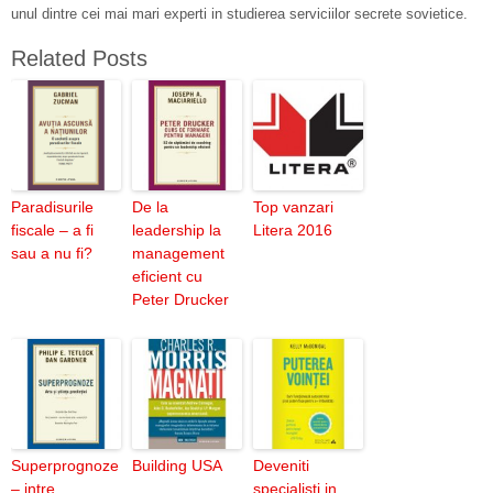
unul dintre cei mai mari experti in studierea serviciilor secrete sovietice.
Related Posts
Paradisurile
De la
Top vanzari
fiscale – a fi
leadership la
Litera 2016
sau a nu fi?
management
eficient cu
Peter Drucker
Superprognoze
Building USA
Deveniti
– intre
specialisti in