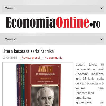
Litera lanseaza seria Kronika
13/06/2015
Revista presei
No comments
Editura Litera, in
parteneriat cu ziarul
Adev
arul
, lanseaza
luni, 15 iunie, seria
de carti
Kronika
– 5
volume care
reconstruiesc
umanitatea,
ajutandu-ne sa