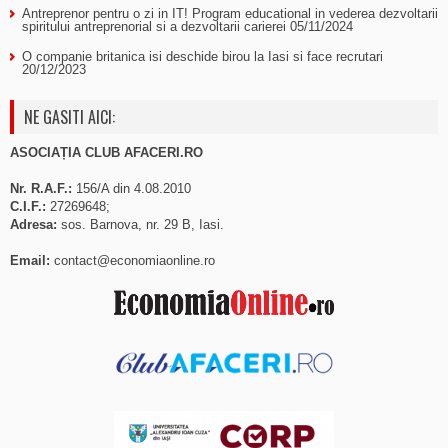
Antreprenor pentru o zi in IT! Program educational in vederea dezvoltarii
spiritului antreprenorial si a dezvoltarii carierei
05/11/2024
O companie britanica isi deschide birou la Iasi si face recrutari
20/12/2023
NE GASITI AICI:
ASOCIAȚIA CLUB AFACERI.RO
Nr. R.A.F.:
156/A din 4.08.2010
C.I.F.:
27269648;
Adresa:
sos. Barnova, nr. 29 B, Iasi.
Email:
contact@economiaonline.ro