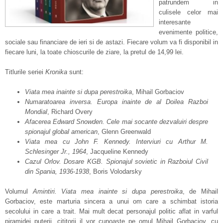
patrundem in
culisele celor mai
interesante
evenimente politice,
sociale sau financiare de ieri si de astazi. Fiecare volum va fi disponibil in
fiecare luni, la toate chioscurile de ziare, la pretul de 14,99 lei.
Titlurile seriei
Kronika
sunt:
Viata mea inainte si dupa perestroika
, Mihail Gorbaciov
Numaratoarea inversa. Europa inainte de al Doilea Razboi
Mondial
, Richard Overy
Afacerea Edward Snowden. Cele mai socante dezvaluiri despre
spionajul global american
, Glenn Greenwald
Viata mea cu John F. Kennedy. Interviuri cu Arthur M.
Schlesinger Jr., 1964
, Jacqueline Kennedy
Cazul Orlov. Dosare KGB. Spionajul sovietic in Razboiul Civil
din Spania, 1936-1938
, Boris Volodarsky
Volumul
Amintiri. Viata mea inainte si dupa perestroika
, de Mihail
Gorbaciov, este marturia sincera a unui om care a schimbat istoria
secolului in care a trait. Mai mult decat personajul politic aflat in varful
piramidei puterii, cititorii il vor cunoaste pe omul Mihail Gorbaciov, cu