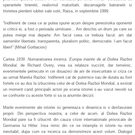
sperantele tineretii, realismul maturitatii, dezamagirile batranetii si
tristetea pierderii iubitei sale sotii, Raisa, in septembrie 1999.
“Indiferent de ceea ce ar putea spune acum despre perestroika oponentii
si criticii ei, a fost o perioada uimitoare… Am deschis un drum pe care se
putea merge mai departe. Am facut ceea ce trebuia facut: am dat
oamenilor libertate, transparenta, pluralism politic, democratie. I-am facut
liberi!” (Mihail Gorbaciov)
Cartea
1939. Numaratoarea inversa. Europa inainte de al Doilea Razboi
Mondial
, de Richard Overy, vrea sa relateze succint, dar temeinic,
evenimentele petrecute in cei douazeci de ani de insecuritate si criza ce
au urmat Marelui Razboi. Indiferent cat de puternice sau de durata au fost
fortele ce au dus la izbucnirea celui de-al Doilea Razboi Mondial, a existat
un moment cand principalii actori pe scena istoriei s-au vazut nevoiti sa
se confrunte cu aceste forte si sa ia anumite decizii.
Marile evenimente ale istoriei isi genereaza o dinamica si o desfasurare
proprii. Din perspectiva noastra, a celor de acum, al Doilea Razboi
Mondial pare sa fi izbucnit din cauza crizei internationale provocate de
Germania lui Hitler. Insa nimic din ce se intampla in istorie nu este
inevitabil, dupa cum va incerca sa demonstreze acest volum. Dialogul