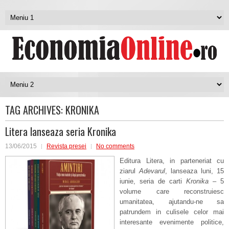
TAG ARCHIVES:
KRONIKA
Litera lanseaza seria Kronika
13/06/2015
Revista presei
No comments
Editura Litera, in parteneriat cu
ziarul
Adev
arul
, lanseaza luni, 15
iunie, seria de carti
Kronika
– 5
volume care reconstruiesc
umanitatea, ajutandu-ne sa
patrundem in culisele celor mai
interesante evenimente politice,