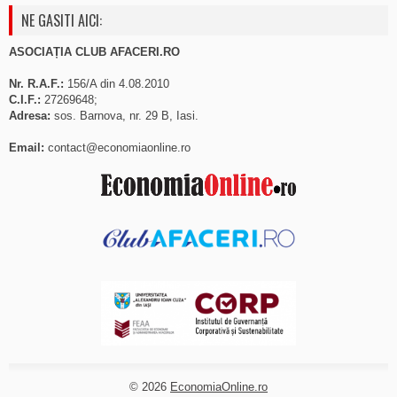
NE GASITI AICI:
ASOCIAȚIA CLUB AFACERI.RO
Nr. R.A.F.:
156/A din 4.08.2010
C.I.F.:
27269648;
Adresa:
sos. Barnova, nr. 29 B, Iasi.
Email:
contact@economiaonline.ro
© 2026
EconomiaOnline.ro