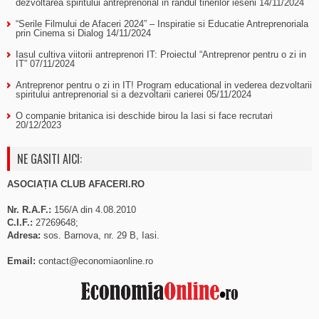
dezvoltarea spiritului antreprenorial in randul tinerilor ieseni
14/11/2024
“Serile Filmului de Afaceri 2024” – Inspiratie si Educatie Antreprenoriala
prin Cinema si Dialog
14/11/2024
Iasul cultiva viitorii antreprenori IT: Proiectul “Antreprenor pentru o zi in
IT”
07/11/2024
Antreprenor pentru o zi in IT! Program educational in vederea dezvoltarii
spiritului antreprenorial si a dezvoltarii carierei
05/11/2024
O companie britanica isi deschide birou la Iasi si face recrutari
20/12/2023
NE GASITI AICI:
ASOCIAȚIA CLUB AFACERI.RO
Nr. R.A.F.:
156/A din 4.08.2010
C.I.F.:
27269648;
Adresa:
sos. Barnova, nr. 29 B, Iasi.
Email:
contact@economiaonline.ro