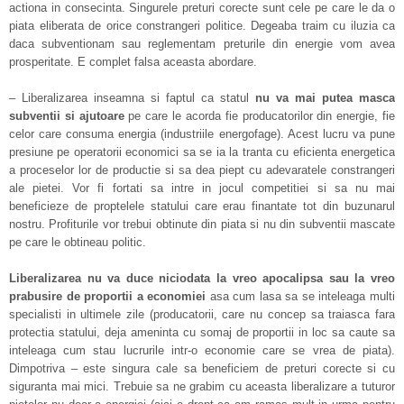
actiona in consecinta. Singurele preturi corecte sunt cele pe care le da o
piata eliberata de orice constrangeri politice. Degeaba traim cu iluzia ca
daca subventionam sau reglementam preturile din energie vom avea
prosperitate. E complet falsa aceasta abordare.
– Liberalizarea inseamna si faptul ca statul
nu va mai putea masca
subventii si ajutoare
pe care le acorda fie producatorilor din energie, fie
celor care consuma energia (industriile energofage). Acest lucru va pune
presiune pe operatorii economici sa se ia la tranta cu eficienta energetica
a proceselor lor de productie si sa dea piept cu adevaratele constrangeri
ale pietei. Vor fi fortati sa intre in jocul competitiei si sa nu mai
beneficieze de proptelele statului care erau finantate tot din buzunarul
nostru. Profiturile vor trebui obtinute din piata si nu din subventii mascate
pe care le obtineau politic.
Liberalizarea nu va duce niciodata la vreo apocalipsa sau la vreo
prabusire de proportii a economiei
asa cum lasa sa se inteleaga multi
specialisti in ultimele zile (producatorii, care nu concep sa traiasca fara
protectia statului, deja ameninta cu somaj de proportii in loc sa caute sa
inteleaga cum stau lucrurile intr-o economie care se vrea de piata).
Dimpotriva – este singura cale sa beneficiem de preturi corecte si cu
siguranta mai mici. Trebuie sa ne grabim cu aceasta liberalizare a tuturor