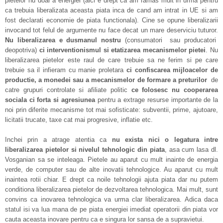
pietelor nu doar a energiei (aici e drept ca am ramas mult in urma pentru
ca trebuia liberalizata aceasta piata inca de cand am intrat in UE si am
fost declarati economie de piata functionala). Cine se opune liberalizarii
invocand tot felul de argumente nu face decat un mare deserviciu tuturor.
Nu liberalizarea e dusmanul nostru
(consumatori sau producatori
deopotriva)
ci interventionismul si etatizarea mecanismelor pietei
. Nu
liberalizarea pietelor este raul de care trebuie sa ne ferim si pe care
trebuie sa il infieram cu manie proletara
ci confiscarea mijloacelor de
productie, a monedei sau a mecanismelor de formare a preturilor
de
catre grupuri controlate si afiliate politic
ce folosesc nu cooperarea
sociala ci forta si agresiunea
pentru a extrage resurse importante de la
noi prin diferite mecanisme tot mai sofisticate: subventii, prime, ajutoare,
licitatii trucate, taxe cat mai progresive, inflatie etc.
Inchei prin a atrage atentia ca
nu exista nici o legatura intre
liberalizarea pietelor si nivelul tehnologic din piata
, asa cum lasa dl.
Vosganian sa se inteleaga. Pietele au aparut cu mult inainte de energia
verde, de computer sau de alte inovatii tehnologice. Au aparut cu mult
inaintea rotii chiar. E drept ca noile tehnologii ajuta piata dar nu putem
conditiona liberalizarea pietelor de dezvoltarea tehnologica. Mai mult, sunt
convins ca inovarea tehnologica va urma clar liberalizarea. Adica daca
statul isi va lua mana de pe piata energiei imediat operatorii din piata vor
cauta aceasta inovare pentru ca e singura lor sansa de a supravietui.