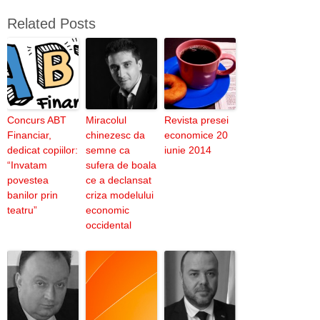
Related Posts
Concurs ABT
Miracolul
Revista presei
Financiar,
chinezesc da
economice 20
dedicat copiilor:
semne ca
iunie 2014
“Invatam
sufera de boala
povestea
ce a declansat
banilor prin
criza modelului
teatru”
economic
occidental