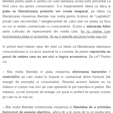
libertate pentru piete si pentru cei care opereaza acolo) este prezentat ca
fiind ceva rau pentru consumatori. S-a impamantenit ideea ca daca
o
piata se liberalizeaza preturile vor creste neaparat
, pe ideea ca
liberalizarea inseamna libertate mai multa pentru ticalosii de “capitalisti”
privati care necontrolati / nereglementati de catre stat vor putea sa faca
ce vor in relatia contractuala cu consumatorii. Exista o
adevarata fobie
atent cultivata de reprezentanti din media care,
fie nu inteleg cum
functioneaza piata si economia, fie au o agenda ascunsa (voita sau nu)
.
In primul rand trebuie spus din start ca ideea ca liberalizarea dauneaza
consumatorului si va duce automat la o crestere de preturi
reprezinta un
punct de vedere care nu are nici o logica economica
. De ce? Pentru
ca:
– Mai multa libertate in piata inseamna
eliminarea barierelor /
restrictiilor
pe care statul le impune in contractual dintre furnizori (de
energie de exemplu) si consumatori. Absenta acestor bariere se va
traduce in costuri mai mici pe care operatorii le pot transfera in preturi. Ma
indoiesc ca toti furnizorii de energie vor pune in profitul lor aceste costuri
pe care nu le mai au;
– Mai multa libertate contractuala inseamna si
libertatea de a schimba
furnizorul de energie electrica
, adica de a te muta de la un producator