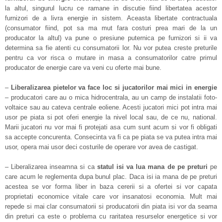
la altul, singurul lucru ce ramane in discutie fiind libertatea acestor
furnizori de a livra energie in sistem. Aceasta libertate contractuala
(consumator fiind, pot sa ma mut fara costuri prea mari de la un
producator la altul) va pune o presiune puternica pe furnizori si ii va
determina sa fie atenti cu consumatorii lor. Nu vor putea creste preturile
pentru ca vor risca o mutare in masa a consumatorilor catre primul
producator de energie care va veni cu oferte mai bune.
–
Liberalizarea pietelor va face loc si jucatorilor mai mici in energie
– producatori care au o mica hidrocentrala, au un camp de instalatii foto-
voltaice sau au cateva centrale eoliene. Acesti jucatori mici pot intra mai
usor pe piata si pot oferi energie la nivel local sau, de ce nu, national.
Marii jucatori nu vor mai fi protejati asa cum sunt acum si vor fi obligati
sa accepte concurenta. Consecinta va fi ca pe piata se va putea intra mai
usor, opera mai usor deci costurile de operare vor avea de castigat.
– Liberalizarea inseamna si ca
statul isi va lua mana de pe preturi
pe
care acum le reglementa dupa bunul plac. Daca isi ia mana de pe preturi
acestea se vor forma liber in baza cererii si a ofertei si vor capata
proprietati economice vitale care vor insanatosi economia. Mult mai
repede si mai clar consumatorii si producatorii din piata isi vor da seama
din preturi ca este o problema cu raritatea resurselor energetice si vor