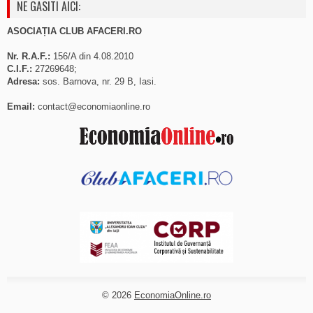
NE GASITI AICI:
ASOCIAȚIA CLUB AFACERI.RO
Nr. R.A.F.:
156/A din 4.08.2010
C.I.F.:
27269648;
Adresa:
sos. Barnova, nr. 29 B, Iasi.
Email:
contact@economiaonline.ro
© 2026
EconomiaOnline.ro