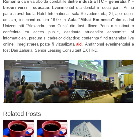
Romania
care va aborda corelatiile dintre
industria ITC – generatia Y –
birouri verzi – educatie
. Evenimentul s-a derulat in doua parti. Prima
parte a avut loc la Hotel International, sala Belvedere, etaj XI, apoi dupa-
amiaza, incepand cu ora 16.00 in
Aula “Mihai Eminescu
”
din cadrul
Universitatii “Alexandru Ioan Cuza” din Iasi. Ilinca Paun a sustinut o
conferinta cu acces public, destinata studentilor economisti si
informaticieni, precum si cadrelor didactice; conferinta fiind transmisa
l
ive
online. Inregistrarea poate fi vizualizata
aici
. Amfitrionul evenimentului a
fost Dan Zaharia, Senior Leasing Consultant EXTIND.
.
Related Posts