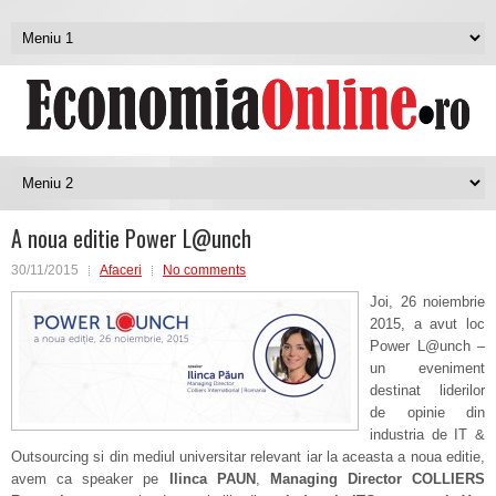
A noua editie Power L@unch
30/11/2015
Afaceri
No comments
Joi, 26 noiembrie
2015, a avut loc
Power L@unch –
un eveniment
destinat liderilor
de opinie din
industria de IT &
Outsourcing si din mediul universitar relevant iar la aceasta a noua editie,
avem ca speaker pe
Ilinca PAUN
,
Managing Director COLLIERS