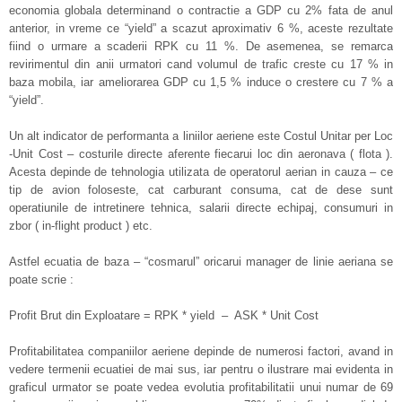
economia globala determinand o contractie a GDP cu 2% fata de anul
anterior, in vreme ce “yield” a scazut aproximativ 6 %, aceste rezultate
fiind o urmare a scaderii RPK cu 11 %. De asemenea, se remarca
revirimentul din anii urmatori cand volumul de trafic creste cu 17 % in
baza mobila, iar ameliorarea GDP cu 1,5 % induce o crestere cu 7 % a
“yield”.
Un alt indicator de performanta a liniilor aeriene este Costul Unitar per Loc
-Unit Cost – costurile directe aferente fiecarui loc din aeronava ( flota ).
Acesta depinde de tehnologia utilizata de operatorul aerian in cauza – ce
tip de avion foloseste, cat carburant consuma, cat de dese sunt
operatiunile de intretinere tehnica, salarii directe echipaj, consumuri in
zbor ( in-flight product ) etc.
Astfel ecuatia de baza – “cosmarul” oricarui manager de linie aeriana se
poate scrie :
Profit Brut din Exploatare = RPK * yield – ASK * Unit Cost
Profitabilitatea companiilor aeriene depinde de numerosi factori, avand in
vedere termenii ecuatiei de mai sus, iar pentru o ilustrare mai evidenta in
graficul urmator se poate vedea evolutia profitabilitatii unui numar de 69