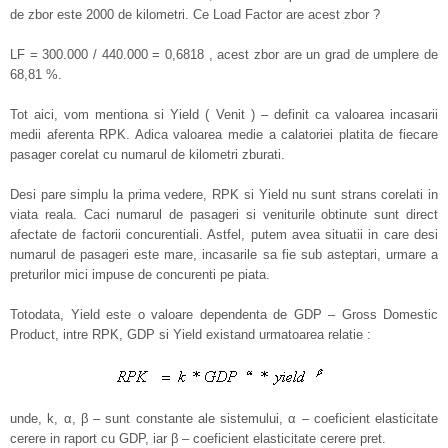
de zbor este 2000 de kilometri. Ce Load Factor are acest zbor ?
LF = 300.000 / 440.000 = 0,6818 , acest zbor are un grad de umplere de
68,81 %.
Tot aici, vom mentiona si Yield ( Venit ) – definit ca valoarea incasarii
medii aferenta RPK. Adica valoarea medie a calatoriei platita de fiecare
pasager corelat cu numarul de kilometri zburati.
Desi pare simplu la prima vedere, RPK si Yield nu sunt strans corelati in
viata reala. Caci numarul de pasageri si veniturile obtinute sunt direct
afectate de factorii concurentiali. Astfel, putem avea situatii in care desi
numarul de pasageri este mare, incasarile sa fie sub asteptari, urmare a
preturilor mici impuse de concurenti pe piata.
Totodata, Yield este o valoare dependenta de GDP – Gross Domestic
Product, intre RPK, GDP si Yield existand urmatoarea relatie :
unde, k, α, β – sunt constante ale sistemului, α – coeficient elasticitate
cerere in raport cu GDP, iar β – coeficient elasticitate cerere pret.