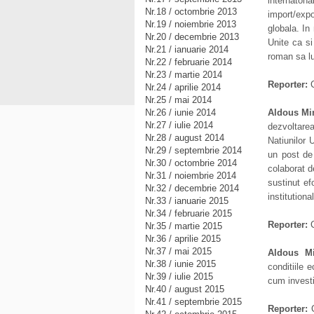
internaton
Nr.18 / octombrie 2013
import/exp
Nr.19 / noiembrie 2013
globala. In
Nr.20 / decembrie 2013
Unite ca si
Nr.21 / ianuarie 2014
roman sa l
Nr.22 / februarie 2014
Nr.23 / martie 2014
Reporter:
C
Nr.24 / aprilie 2014
Nr.25 / mai 2014
Nr.26 / iunie 2014
Aldous Mi
Nr.27 / iulie 2014
dezvoltarea
Nr.28 / august 2014
Natiunilor 
Nr.29 / septembrie 2014
un post de 
Nr.30 / octombrie 2014
colaborat 
Nr.31 / noiembrie 2014
sustinut ef
Nr.32 / decembrie 2014
institution
Nr.33 / ianuarie 2015
Nr.34 / februarie 2015
Reporter:
C
Nr.35 / martie 2015
Nr.36 / aprilie 2015
Nr.37 / mai 2015
Aldous Mi
Nr.38 / iunie 2015
conditiile 
Nr.39 / iulie 2015
cum investi
Nr.40 / august 2015
Nr.41 / septembrie 2015
Reporter:
C