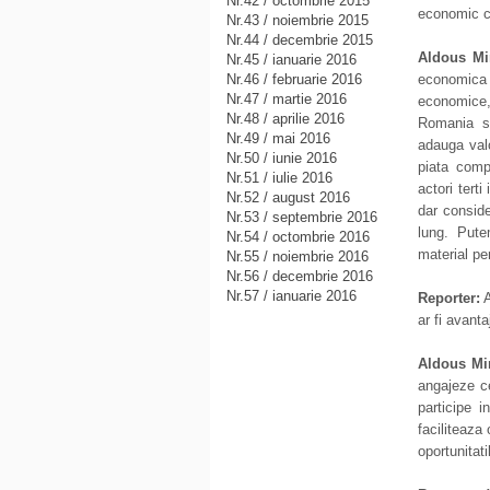
Nr.42 / octombrie 2015
economic ce
Nr.43 / noiembrie 2015
Nr.44 / decembrie 2015
Aldous Mi
Nr.45 / ianuarie 2016
Nr.46 / februarie 2016
economica 
Nr.47 / martie 2016
economice,
Nr.48 / aprilie 2016
Romania sa
Nr.49 / mai 2016
adauga valo
Nr.50 / iunie 2016
piata compe
Nr.51 / iulie 2016
actori terti
Nr.52 / august 2016
dar consid
Nr.53 / septembrie 2016
lung. Put
Nr.54 / octombrie 2016
material pe
Nr.55 / noiembrie 2016
Nr.56 / decembrie 2016
Nr.57 / ianuarie 2016
Reporter:
A
ar fi avanta
Aldous Mi
angajeze ce
participe 
faciliteaza 
oportunitati