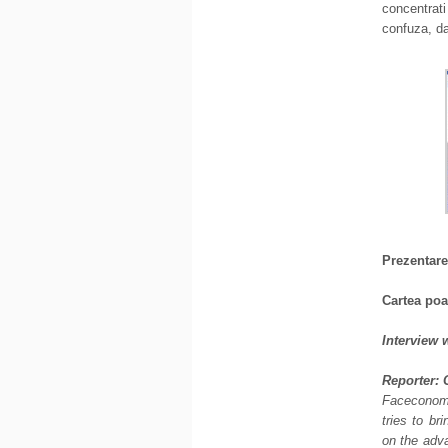
concentrat
confuza, dar
Prezentarea
Cartea poat
Interview 
Reporter:
Faceconomic
tries to b
on the adva