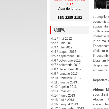
2017
Aparitie lunara
strategiil
ISSN 2285-2182
economisti
suprastata
ARHIVA
multiplica
internation
Nr.1 / mai 2012
in ce mai f
Nr.2 / iunie 2012
Faceconomi
Nr.3 / iulie 2012
eficienta a
Nr.4 / august 2012
8 decembr
Nr.5 / septembrie 2012
Nr.6 / octombrie 2012
Librarium 
Nr.7 / noiembrie 2012
despre teor
Nr.8 / decembrie 2012
am realizat
Nr.9 / ianuarie 2013
Nr.10 / februarie 2013
Reporter:
C
Nr.11 / martie 2013
Nr.12 / aprilie 2013
Aldous M
Nr.13 / mai 2013
specializat
Nr.14 / iunie 2013
Afaceri (In
Nr.15 / iulie 2013
Nr.16 / august 2013
afaceri. N
Nr.17 / septembrie 2013