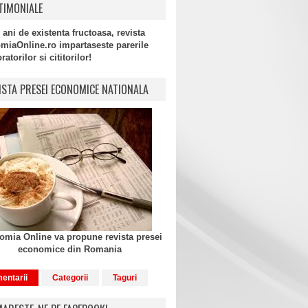
TIMONIALE
 ani de existenta fructoasa, revista
miaOnline.ro impartaseste parerile
atorilor si cititorilor!
ISTA PRESEI ECONOMICE NATIONALA
mia Online va propune revista presei
economice din Romania
entarii
Categorii
Taguri