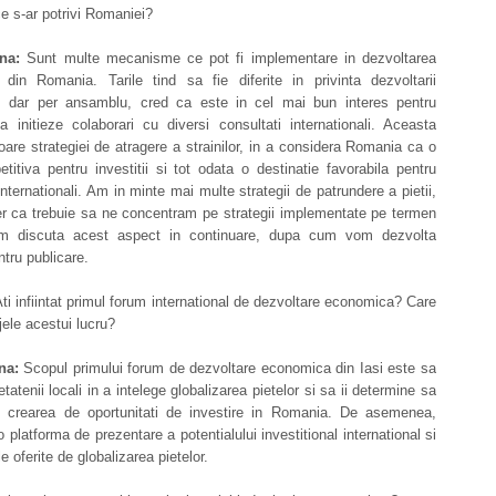
 s-ar potrivi Romaniei?
na:
Sunt multe mecanisme ce pot fi implementare in dezvoltarea
din Romania. Tarile tind sa fie diferite in privinta dezvoltarii
 dar per ansamblu, cred ca este in cel mai bun interes pentru
 initieze colaborari cu diversi consultati internationali. Aceasta
are strategiei de atragere a strainilor, in a considera Romania ca o
titiva pentru investitii si tot odata o destinatie favorabila pentru
 internationali. Am in minte mai multe strategii de patrundere a pietii,
er ca trebuie sa ne concentram pe strategii implementate pe termen
em discuta acest aspect in continuare, dupa cum vom dezvolta
ntru publicare.
ti infiintat primul forum international de dezvoltare economica? Care
jele acestui lucru?
na:
Scopul primului forum de dezvoltare economica din Iasi este sa
tatenii locali in a intelege globalizarea pietelor si sa ii determine sa
in crearea de oportunitati de investire in Romania. De asemenea,
o platforma de prezentare a potentialului investitional international si
le oferite de globalizarea pietelor.