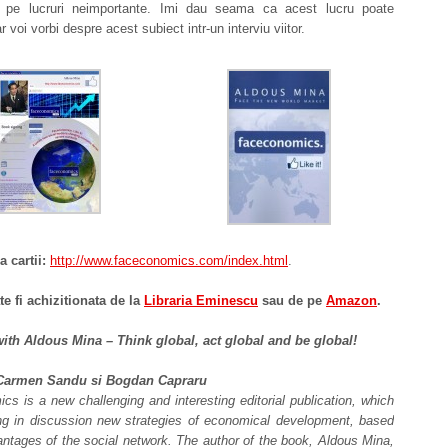
i pe lucruri neimportante. Imi dau seama ca acest lucru poate
 voi vorbi despre acest subiect intr-un interviu viitor.
 cartii:
http://www.faceconomics.com/index.html
.
e fi achizitionata de la
Libraria Eminescu
sau de pe
Amazon
.
with Aldous Mina – Think global, act global and be global!
 Carmen Sandu si Bogdan Capraru
s is a new challenging and interesting editorial publication, which
ring in discussion new strategies of economical development, based
ntages of the social network. The author of the book, Aldous Mina,