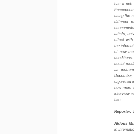
has a rich 
Faceconomic
using the s
different 
economists,
artists, un
effect wit
the interna
of new mar
conditions
social medi
as instrum
December, 
organized i
now more de
interview 
Iasi.
Reporter:
W
Aldous Mi
in internat