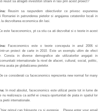
ti reusit sa atrageti investitori straini in Iasi prin acest proiect?
na:
Reusim sa raspundem obiectivelor ce privesc expunerea
ui Romaniei in patrunderea pietelor si angajarea cetatenilor locali in
a la dezvoltarea economica din Iasi.
e este faceconomics, pt ca stiu ca ati dezvoltat si o teorie in acest
ina:
Faceconomics este o teorie conceputa in anul 2006 si
 intr-un proiect de carte in 2010. Este un exemplu ultim de efect
tiv. Consta in diverse demografice ale utilizatorilor angajati in
omunitatii internationale la nivel de afaceri, cultural, social, politic,
orma axata pe globalizarea pietelor.
e ce considerati ca faceconomics reprezenta new normal for many
na:
In mod absolut, faceconomics este utilizat peste tot in lume de
 nu realizeaza ca astfel ei creaza oportunitati de piata in spatiul lor
ra pietii internationale.
hiar primul cap foloseste ca si expresie …Please enter your email