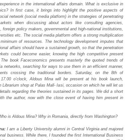
experience in the international affairs domain. What is exclusive in
s? In first case, it brings into highlight the positive aspects of
ocial network (social media platform) in the strategies of penetrating
markets when discussing about actors like consulting agencies,
 foreign policy makers, governmental and high-national institutions,
iversities etc. The social media platform offers a strong multiplication
h minimum of resources. The technology development imputes that
tional affairs should have a sustained growth, so that the penetration
kets could become easier, knowing the high competitive present
. The book Faceconomics presents masterly the quoted trends of
a networks, searching for ways to use them in an efficient manner,
ents crossing the traditional borders. Saturday, on the 8th of
17.00 o’clock, Aldous Mina will be present at his book launch,
n Librarium shop at Palas Mall- Iasi, occasion on which he will let us
tails regarding the theories sustained in its pages. We did a short
with the author, now with the close event of having him present in
ho is Aldous Mina? Why in Romania, directly from Washington?
na:
I am a Liberty University alumni in Central Virginia and majored
ional business. While there, I founded the first International Business