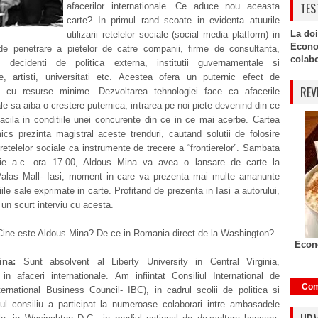
TES
afacerilor internationale. Ce aduce nou aceasta
carte? In primul rand scoate in evidenta atuurile
La doi
utilizarii retelelor sociale (social media platform) in
Econo
e de penetrare a pietelor de catre companii, firme de consultanta,
colabor
, decidenti de politica externa, institutii guvernamentale si
le, artisti, universitati etc. Acestea ofera un puternic efect de
REV
re cu resurse minime. Dezvoltarea tehnologiei face ca afacerile
ale sa aiba o crestere puternica, intrarea pe noi piete devenind din ce
acila in conditiile unei concurente din ce in ce mai acerbe. Cartea
cs prezinta magistral aceste trenduri, cautand solutii de folosire
 retelelor sociale ca instrumente de trecere a “frontierelor”. Sambata
ie a.c. ora 17.00, Aldous Mina va avea o lansare de carte la
Palas Mall- Iasi, moment in care va prezenta mai multe amanunte
iile sale exprimate in carte. Profitand de prezenta in Iasi a autorului,
 un scurt interviu cu acesta.
ine este Aldous Mina? De ce in Romania direct de la Washington?
Econo
ina:
Sunt absolvent al Liberty University in Central Virginia,
 in afaceri internationale. Am infiintat Consiliul International de
Com
ternational Business Council- IBC), in cadrul scolii de politica si
oul consiliu a participat la numeroase colaborari intre ambasadele