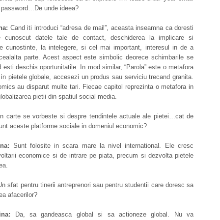
d password…De unde ideea?
na:
Cand iti introduci “adresa de mail”, aceasta inseamna ca doresti
 cunoscut datele tale de contact, deschiderea la implicare si
e cunostinte, la intelegere, si cel mai important, interesul in de a
cealalta parte. Acest aspect este simbolic deorece schimbarile se
 esti deschis oportunitatile. In mod similar, “Parola” este o metafora
” in pietele globale, accesezi un produs sau serviciu trecand granita.
mics au disparut multe tari. Fiecae capitol reprezinta o metafora in
lobalizarea pietii din spatiul social media.
n carte se vorbeste si despre tendintele actuale ale pietei…cat de
unt aceste platforme sociale in domeniul economic?
na:
Sunt folosite in scara mare la nivel international. Ele cresc
oltarii economice si de intrare pe piata, precum si dezvolta pietele
ea.
n sfat pentru tinerii antreprenori sau pentru studentii care doresc sa
ea afacerilor?
na:
Da, sa gandeasca global si sa actioneze global. Nu va