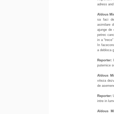
adress an
Aldous Mi
sa faci de
asimilare d
ajunge de 
petrec cand
in a “trece
In facecono
a debloca g
Reporter:
I
puternice s
Aldous Mi
viteza dezv
de asemen
Reporter:
U
intre in lum
Aldous Mi