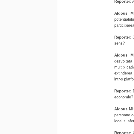
Reporter:
A
Aldous Mi
potentialul
participare
Reporter:
C
sens?
Aldous M
dezvoltata
multiplica
extinderea c
intr-o platf
Reporter:
D
economie?
Aldous Mi
persoane ce
local si sfe
Reporter:
C