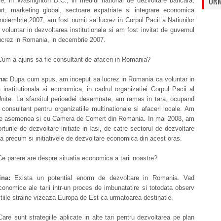
URM
ale, in Wasinghton D.C., in mediul national de dezvoltare bancara,
ort, marketing global, sectoare expatriate si integrare economica
 noiembrie 2007, am fost numit sa lucrez in Corpul Pacii a Natiunilor
 voluntar in dezvoltarea institutionala si am fost invitat de guvernul
ucrez in Romania, in decembrie 2007.
um a ajuns sa fie consultant de afaceri in Romania?
na:
Dupa cum spus, am inceput sa lucrez in Romania ca voluntar in
 institutionala si economica, in cadrul organizatiei Corpul Pacii al
Unite. La sfarsitul perioadei desemnate, am ramas in tara, ocupand
consultant pentru organizatiile multinationale si afaceri locale. Am
de asemenea si cu Camera de Comert din Romania. In mai 2008, am
orturile de dezvoltare initiate in Iasi, de catre sectorul de dezvoltare
ala precum si initiativele de dezvoltare economica din acest oras.
e parere are despre situatia economica a tarii noastre?
na:
Exista un potential enorm de dezvoltare in Romania. Vad
economice ale tarii intr-un proces de imbunatatire si totodata observ
tiile straine vizeaza Europa de Est ca urmatoarea destinatie.
are sunt strategiile aplicate in alte tari pentru dezvoltarea pe plan