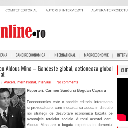
COMITET EDITORIAL
AUTORI SI INTERVIEVATI
ALATURA-TE PROIECTUL
PEANA
GANDIRE ECONOMICA
INTERNATIONAL
MACROECONOMIE
INTERV
 cu Aldous Mina – Gandeste global, actioneaza global
CLI
bal!
Afaceri
,
International
,
Interviuri
No comments
Reporteri: Carmen Sandu si Bogdan Capraru
Faceconomics este o aparitie editorial interesanta
si provocatoare, care incearca sa aduca in discutie
noi strategii de dezvoltare economica bazata pe
avantajele retelelor sociale. Autorul acestei carti,
Aldous Mina are o bogata experinta in domeniul