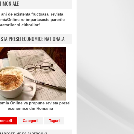
TIMONIALE
 ani de existenta fructoasa, revista
miaOnline.ro impartaseste parerile
atorilor si cititorilor!
ISTA PRESEI ECONOMICE NATIONALA
mia Online va propune revista presei
economice din Romania
entarii
Categorii
Taguri