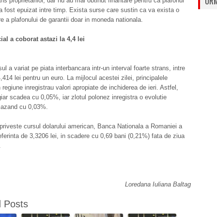
URM
ns proprietarilor, dar nu au mai obtinut finantare pentru ca plafonul
 a fost epuizat intre timp. Exista surse care sustin ca va exista o
e a plafonului de garantii doar in moneda nationala.
cial a cobor
at astazi la 4,4 lei
ul a variat pe piata interbancara intr-un interval foarte strans, intre
4,414 lei pentru un euro. La mijlocul acestei zilei, principalele
regiune inregistrau valori apropiate de inchiderea de ieri. Astfel,
giar scadea cu 0,05%, iar zlotul polonez inregistra o evolutie
scazand cu 0,03%.
priveste cursul dolarului american, Banca Nationala a Romaniei a
eferinta de 3,3206 lei, in scadere cu 0,69 bani (0,21%) fata de ziua
.
Loredana Iuliana Baltag
d Posts