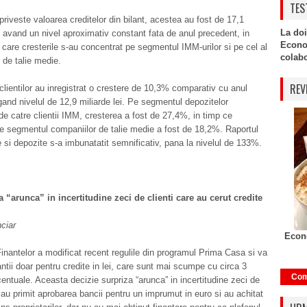
TES
priveste valoarea creditelor din bilant, acestea au fost de 17,1
La doi
i, avand un nivel aproximativ constant fata de anul precedent, in
Econo
in care cresterile s-au concentrat pe segmentul IMM-urilor si pe cel al
colabor
 de talie medie.
REV
clientilor au inregistrat o crestere de 10,3% comparativ cu anul
ngand nivelul de 12,9 miliarde lei. Pe segmentul depozitelor
 de catre clientii IMM, cresterea a fost de 27,4%, in timp ce
e segmentul companiilor de talie medie a fost de 18,2%. Raportul
te si depozite s-a imbunatatit semnificativ, pana la nivelul de 133%.
 “arunca” in incertitudine zeci de clienti care au cerut credite
nciar
Econo
Finantelor a modificat recent regulile din programul Prima Casa si va
ntii doar pentru credite in lei, care sunt mai scumpe cu circa 3
Com
entuale. Aceasta decizie surpriza “arunca” in incertitudine zeci de
e au primit aprobarea bancii pentru un imprumut in euro si au achitat