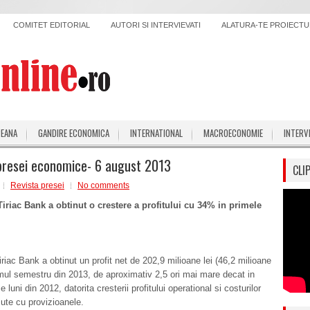
COMITET EDITORIAL
AUTORI SI INTERVIEVATI
ALATURA-TE PROIECTUL
PEANA
GANDIRE ECONOMICA
INTERNATIONAL
MACROECONOMIE
INTERV
presei economice- 6 august 2013
CLI
Revista presei
No comments
Tiriac Bank a obtinut o crestere a profitului cu 34% in primele
iriac Bank a obtinut un profit net de 202,9 milioane lei (46,2 milioane
imul semestru din 2013, de aproximativ 2,5 ori mai mare decat in
 luni din 2012, datorita cresterii profitului operational si costurilor
zute cu provizioanele.