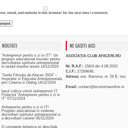
e, email, and website in this browser for the next time I comment.
NOUTATI
NE GASITI AICI:
“Antreprenor pentru o zi in IT!”: Un
ASOCIAȚIA CLUB AFACERI.RO
program educational inovativ pentru
dezvoltarea spiritului antreprenorial
Nr. R.A.F.:
156/A din 4.08.2010
in randul tinerilor ieseni
14/11/2024
C.I.F.:
27269648;
“Serile Filmului de Afaceri 2024” –
Adresa:
sos. Barnova, nr. 29 B, Iasi.
Inspiratie si Educatie Antreprenoriala
prin Cinema si Dialog
14/11/2024
Email:
contact@economiaonline.ro
Iasul cultiva viitorii antreprenori IT:
Proiectul “Antreprenor pentru o zi in
IT”
07/11/2024
Antreprenor pentru o zi in IT!
Program educational in vederea
dezvoltarii spiritului antreprenorial si
a dezvoltarii carierei
05/11/2024
O companie britanica isi deschide