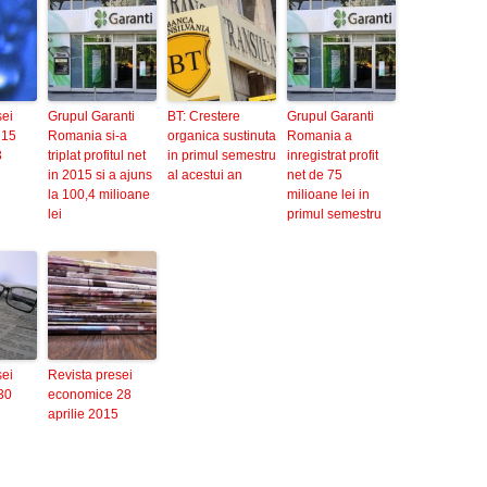
sei
Grupul Garanti
BT: Crestere
Grupul Garanti
 15
Romania si-a
organica sustinuta
Romania a
3
triplat profitul net
in primul semestru
inregistrat profit
in 2015 si a ajuns
al acestui an
net de 75
la 100,4 milioane
milioane lei in
lei
primul semestru
sei
Revista presei
30
economice 28
aprilie 2015