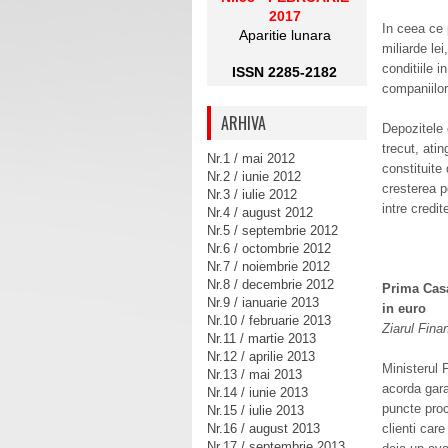
2017
In ceea ce 
Aparitie lunara
miliarde le
conditiile 
ISSN 2285-2182
companiilor
ARHIVA
Depozitele 
trecut, ati
Nr.1 / mai 2012
constituite
Nr.2 / iunie 2012
cresterea p
Nr.3 / iulie 2012
intre credi
Nr.4 / august 2012
Nr.5 / septembrie 2012
Nr.6 / octombrie 2012
Nr.7 / noiembrie 2012
Nr.8 / decembrie 2012
Prima Casa
Nr.9 / ianuarie 2013
in euro
Nr.10 / februarie 2013
Ziarul Fina
Nr.11 / martie 2013
Nr.12 / aprilie 2013
Ministerul 
Nr.13 / mai 2013
acorda gara
Nr.14 / iunie 2013
puncte proc
Nr.15 / iulie 2013
Nr.16 / august 2013
clienti car
Nr.17 / septembrie 2013