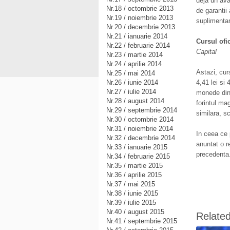
deja un ava
Nr.18 / octombrie 2013
de garantii
Nr.19 / noiembrie 2013
suplimentar
Nr.20 / decembrie 2013
Nr.21 / ianuarie 2014
Cursul ofi
Nr.22 / februarie 2014
Capital
Nr.23 / martie 2014
Nr.24 / aprilie 2014
Astazi, curs
Nr.25 / mai 2014
Nr.26 / iunie 2014
4,41 lei si 
Nr.27 / iulie 2014
monede din 
Nr.28 / august 2014
forintul ma
Nr.29 / septembrie 2014
similara, 
Nr.30 / octombrie 2014
Nr.31 / noiembrie 2014
In ceea ce 
Nr.32 / decembrie 2014
anuntat o r
Nr.33 / ianuarie 2015
precedenta
Nr.34 / februarie 2015
Nr.35 / martie 2015
Nr.36 / aprilie 2015
Nr.37 / mai 2015
Nr.38 / iunie 2015
Nr.39 / iulie 2015
Nr.40 / august 2015
Relate
Nr.41 / septembrie 2015