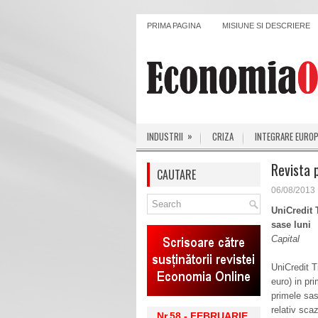
PRIMA PAGINA
MISIUNE SI DESCRIERE
»
INDUSTRII
CRIZA
INTEGRARE EURO
Revista 
CAUTARE
06/08/2013
UniCredit 
sase luni
Capital
UniCredit T
euro) in pr
primele sase
relativ sca
Nr.58 - FEBRUARIE