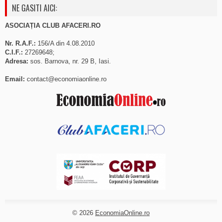
NE GASITI AICI:
ASOCIAȚIA CLUB AFACERI.RO
Nr. R.A.F.:
156/A din 4.08.2010
C.I.F.:
27269648;
Adresa:
sos. Barnova, nr. 29 B, Iasi.
Email:
contact@economiaonline.ro
© 2026
EconomiaOnline.ro