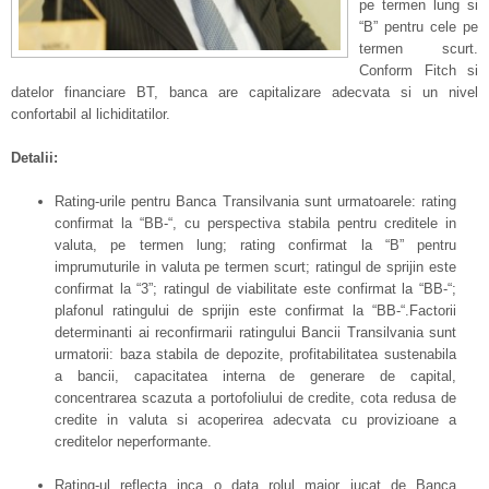
pe termen lung si
“B” pentru cele pe
termen scurt.
Conform Fitch si
datelor financiare BT, banca are capitalizare adecvata si un nivel
confortabil al lichiditatilor.
Detalii:
Rating-urile pentru Banca Transilvania sunt urmatoarele: rating
confirmat la “BB-“, cu perspectiva stabila pentru creditele in
valuta, pe termen lung; rating confirmat la “B” pentru
imprumuturile in valuta pe termen scurt; ratingul de sprijin este
confirmat la “3”; ratingul de viabilitate este confirmat la “BB-“;
plafonul ratingului de sprijin este confirmat la “BB-“.Factorii
determinanti ai reconfirmarii ratingului Bancii Transilvania sunt
urmatorii: baza stabila de depozite, profitabilitatea sustenabila
a bancii, capacitatea interna de generare de capital,
concentrarea scazuta a portofoliului de credite, cota redusa de
credite in valuta si acoperirea adecvata cu provizioane a
creditelor neperformante.
Rating-ul reflecta inca o data rolul major jucat de Banca