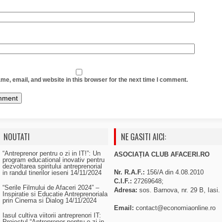
e, email, and website in this browser for the next time I comment.
NOUTATI
NE GASITI AICI:
“Antreprenor pentru o zi in IT!”: Un
ASOCIAȚIA CLUB AFACERI.RO
program educational inovativ pentru
dezvoltarea spiritului antreprenorial
Nr. R.A.F.:
156/A din 4.08.2010
in randul tinerilor ieseni
14/11/2024
C.I.F.:
27269648;
“Serile Filmului de Afaceri 2024” –
Adresa:
sos. Barnova, nr. 29 B, Iasi.
Inspiratie si Educatie Antreprenoriala
prin Cinema si Dialog
14/11/2024
Email:
contact@economiaonline.ro
Iasul cultiva viitorii antreprenori IT:
Proiectul “Antreprenor pentru o zi in