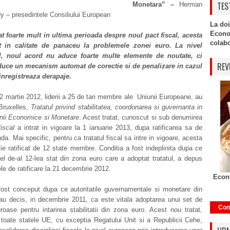
TES
Monetara” –
Herman
 – presedintele Consiliului European
La doi
Econo
at foarte mult in ultima perioada despre noul pact fiscal, acesta
colabor
it in calitate de panaceu la problemele zonei euro. La nivel
l, noul acord nu aduce foarte multe elemente de noutate, ci
REV
duce un mecanism automat de corectie si de penalizare in cazul
 inregistreaza derapaje.
2 martie 2012, liderii a 25 de tari membre ale Uniunii Europeane, au
Bruxelles,
Tratatul privind stabilitatea, coordonarea si guvernanta in
unii Economice si Monetare
. Acest tratat, cunoscut si sub denumirea
iscal
a intrat in vigoare la 1 ianuarie 2013, dupa ratificarea sa de
nda. Mai specific, pentru ca tratatul fiscal sa intre in vigoare, acesta
fie ratificat de 12 state membre. Conditia a fost indeplinita dupa ce
el de-al 12-lea stat din zona euro care a adoptat tratatul, a depus
le de ratificare la 21 decembrie 2012.
Econo
 fost conceput dupa ce autoritatile guvernamentale si monetare din
au decis, in decembrie 2011, ca este vitala adoptarea unui set de
Com
roase pentru intarirea stabilitatii din zona euro. Acest nou tratat,
toate statele UE, cu exceptia Regatului Unit si a Republicii Cehe,