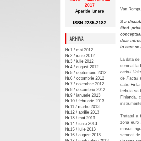
2017
Van Rompuy
Aparitie lunara
S-a discut
ISSN 2285-2182
fiind priv
conceptua
ARHIVA
doar intro
in care se
Nr.1 / mai 2012
Nr.2 / iunie 2012
La data de 
Nr.3 / iulie 2012
semnat la 
Nr.4 / august 2012
cadrul Uni
Nr.5 / septembrie 2012
Nr.6 / octombrie 2012
de
Pactul f
Nr.7 / noiembrie 2012
catre Finla
Nr.8 / decembrie 2012
trebuia sa 
Nr.9 / ianuarie 2013
Finlanda, c
Nr.10 / februarie 2013
instrumente
Nr.11 / martie 2013
Nr.12 / aprilie 2013
Tratatul a
Nr.13 / mai 2013
zona euro 
Nr.14 / iunie 2013
masuri rigu
Nr.15 / iulie 2013
Nr.16 / august 2013
semnat de 
Nr.17 / septembrie 2013