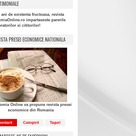
TIMONIALE
 ani de existenta fructoasa, revista
miaOnline.ro impartaseste parerile
atorilor si cititorilor!
ISTA PRESEI ECONOMICE NATIONALA
mia Online va propune revista presei
economice din Romania
entarii
Categorii
Taguri