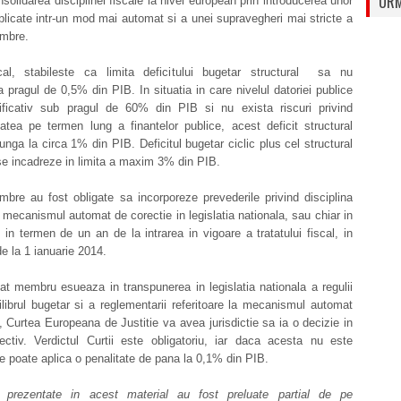
URM
solidarea disciplinei fiscale la nivel european prin introducerea unor
plicate intr-un mod mai automat si a unei supravegheri mai stricte a
embre.
cal, stabileste ca limita deficitului bugetar structural sa nu
pragul de 0,5% din PIB. In situatia in care nivelul datoriei publice
ficativ sub pragul de 60% din PIB si nu exista riscuri privind
tatea pe termen lung a finantelor publice, acest deficit structural
unga la circa 1% din PIB. Deficitul bugetar ciclic plus cel structural
se incadreze in limita a maxim 3% din PIB.
bre au fost obligate sa incorporeze prevederile privind disciplina
 mecanismul automat de corectie in legislatia nationala, sau chiar in
, in termen de un an de la intrarea in vigoare a tratatului fiscal, in
e la 1 ianuarie 2014.
t membru esueaza in transpunerea in legislatia nationala a regulii
ilibrul bugetar si a reglementarii referitoare la mecanismul automat
, Curtea Europeana de Justitie va avea jurisdictie sa ia o decizie in
ectiv. Verdictul Curtii este obligatoriu, iar daca acesta nu este
e poate aplica o penalitate de pana la 0,1% din PIB.
le prezentate in acest material au fost preluate partial de pe