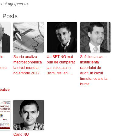
et si agerpres.ro
d Posts
te
Scurta analiza
Un BET-NG mai
Suficienta sau
macroeconomica
bun de cumparat
insuficienta
ntru
la nivel mondial –
ca niciodata in
raportului de
noiembrie 2012
ultimii trei ani …
audit, in cazul
firmelor cotate la
bursa
reative
Cand NU