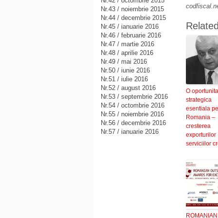
Nr.42 / octombrie 2015
codfiscal.n
Nr.43 / noiembrie 2015
Nr.44 / decembrie 2015
Relate
Nr.45 / ianuarie 2016
Nr.46 / februarie 2016
Nr.47 / martie 2016
Nr.48 / aprilie 2016
Nr.49 / mai 2016
Nr.50 / iunie 2016
Nr.51 / iulie 2016
Nr.52 / august 2016
O oportunita
Nr.53 / septembrie 2016
strategica
Nr.54 / octombrie 2016
esentiala pe
Nr.55 / noiembrie 2016
Romania –
Nr.56 / decembrie 2016
cresterea
Nr.57 / ianuarie 2016
exporturilor
serviciilor c
ROMANIAN