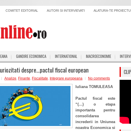
COMITET EDITORIAL
AUTORI SI INTERVIEVATI
ALATURA-TE PROIECTUL
PEANA
GANDIRE ECONOMICA
INTERNATIONAL
MACROECONOMIE
INTERV
uriozitati despre…pactul fiscal european
CLI
Analize
,
Finante
,
Fiscalitate
,
Integrare europeana
No comments
Iuliana TOMULEASA
Pactul fiscal este
“(…) o etapa
importanta pentru
consolidarea
increderii in Uniunea
noastra Economica si