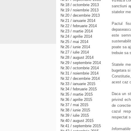
vizeaza con
Nr.18 / octombrie 2013
sanctiuni a
Nr.19 / noiembrie 2013
statelor m
Nr.20 / decembrie 2013
Nr.21 / ianuarie 2014
Pactul fis
Nr.22 / februarie 2014
depaseasca 
Nr.23 / martie 2014
este semni
Nr.24 / aprilie 2014
sustenabili
Nr.25 / mai 2014
Nr.26 / iunie 2014
poate sa aj
Nr.27 / iulie 2014
trebuie sa 
Nr.28 / august 2014
Nr.29 / septembrie 2014
Statele mem
Nr.30 / octombrie 2014
bugetara si
Nr.31 / noiembrie 2014
Constitutie
Nr.32 / decembrie 2014
acest caz d
Nr.33 / ianuarie 2015
Nr.34 / februarie 2015
Daca un sta
Nr.35 / martie 2015
Nr.36 / aprilie 2015
privind ech
Nr.37 / mai 2015
de corectie
Nr.38 / iunie 2015
cazul resp
Nr.39 / iulie 2015
respectat s
Nr.40 / august 2015
Nr.41 / septembrie 2015
Informatii