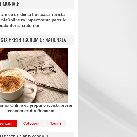
TIMONIALE
 ani de existenta fructoasa, revista
miaOnline.ro impartaseste parerile
atorilor si cititorilor!
ISTA PRESEI ECONOMICE NATIONALA
mia Online va propune revista presei
economice din Romania
entarii
Categorii
Taguri