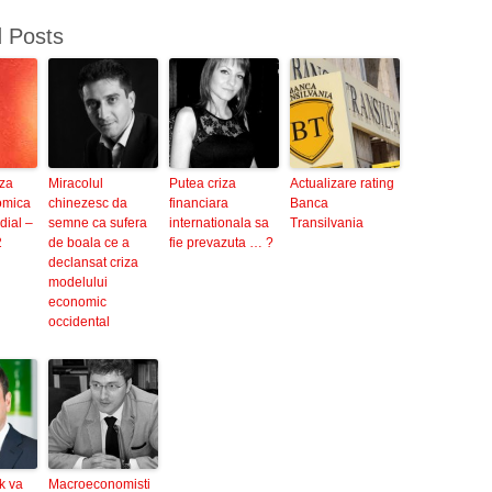
d Posts
iza
Miracolul
Putea criza
Actualizare rating
omica
chinezesc da
financiara
Banca
dial –
semne ca sufera
internationala sa
Transilvania
2
de boala ce a
fie prevazuta … ?
declansat criza
modelului
economic
occidental
k va
Macroeconomisti