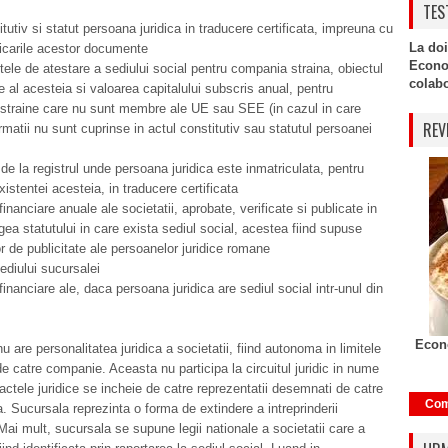
TES
itutiv si statut persoana juridica in traducere certificata, impreuna cu
La doi
icarile acestor documente
Econo
le de atestare a sediului social pentru
compania straina, obiectul
colabor
te al acesteia si valoarea capitalului subscris anual, pentru
 straine care nu sunt membre ale UE sau SEE (in cazul in care
REV
rmatii nu sunt cuprinse in actul constitutiv sau statutul persoanei
t de la registrul unde persoana juridica este inmatriculata, pentru
xistentei acesteia, in traducere certificata
 financiare anuale ale societatii, aprobate, verificate si publicate in
gea statutului in care exista sediul social, acestea fiind supuse
lor de publicitate ale persoanelor juridice romane
diului sucursalei
 financiare ale, daca persoana juridica are sediul social intr-unul din
Econo
u are personalitatea juridica a societatii, fiind autonoma in limitele
e catre companie. Aceasta nu participa la circuitul juridic in nume
r actele juridice se incheie de catre reprezentatii desemnati de catre
Com
 Sucursala reprezinta o forma de extindere a intreprinderii
 Mai mult, sucursala se supune legii nationale a societatii care a