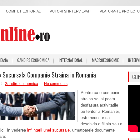
COMITET EDITORIAL
AUTORI SI INTERVIEVATI
ALATURA-TE PROIECTUL
PEANA
GANDIRE ECONOMICA
INTERNATIONAL
MACROECONOMIE
INTERV
re Sucursala Companie Straina in Romania
CLI
Gandire economica
No comments
Pentru ca o companie
straina sa isi poata
desfasura activitatile
pe teritoriul Romaniei,
este necesar sa
deschida o filiala sau o
ici. In vederea
infiintarii unei sucursale
, urmatoarele documente
are: