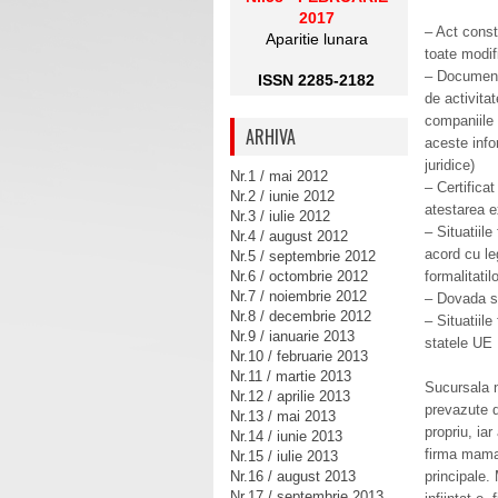
2017
– Act const
Aparitie lunara
toate modif
– Documente
ISSN 2285-2182
de activita
companiile
ARHIVA
aceste info
juridice)
Nr.1 / mai 2012
– Certifica
Nr.2 / iunie 2012
atestarea e
Nr.3 / iulie 2012
– Situatiile
Nr.4 / august 2012
acord cu le
Nr.5 / septembrie 2012
Nr.6 / octombrie 2012
formalitati
Nr.7 / noiembrie 2012
– Dovada se
Nr.8 / decembrie 2012
– Situatiile
Nr.9 / ianuarie 2013
statele UE
Nr.10 / februarie 2013
Nr.11 / martie 2013
Sucursala n
Nr.12 / aprilie 2013
prevazute d
Nr.13 / mai 2013
propriu, ia
Nr.14 / iunie 2013
firma mama.
Nr.15 / iulie 2013
Nr.16 / august 2013
principale.
Nr.17 / septembrie 2013