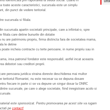
URM
 fiind identificata prin raportarea la sediul social. Luand in
a toate aceste caracteristici, sucursala este un simplu
, din punct de vedere teritorial.
tre sucursala si filiala:
in sucursala apartin societatii principale, care a infiintat-o, spre
 filiala care detine bunurile din dotatie
 nu are patrimoniu propriu, firma distincta fara de societatea mama,
ala le detine
 poate incheia contracte cu terte persoane, in nume propriu sau in
mama, insa patronul fondator este responsabil, astfel incat aceasta
ea debotori sau creditori proprii.
 care persoana juridica straina doreste deschiderea mai multor
e teritoriul Romaniei, nu este necesar sa se depuna dosare
ntru fiecare in parte ci se va depune un singur dosar la ONRC
dintre sucursale, pe care o alege societate, fiind inregistrare acolo si
ucursale.
aterial este sponsorizat. Pentru promovarea pe acest site va rugam
actati pe
contact!