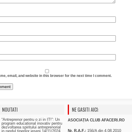
e, email, and website in this browser for the next time I comment.
NOUTATI
NE GASITI AICI:
“Antreprenor pentru o zi in IT!”: Un
ASOCIAȚIA CLUB AFACERI.RO
program educational inovativ pentru
dezvoltarea spiritului antreprenorial
Nr. R.A.F.:
156/A din 4.08.2010
in randul tinerilor ieseni
14/11/2024