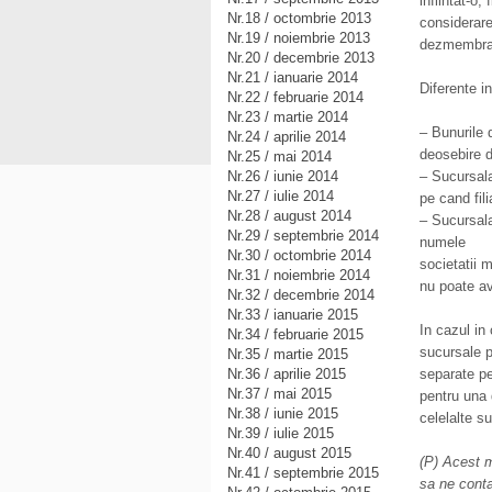
infiintat-o,
Nr.18 / octombrie 2013
considerare
Nr.19 / noiembrie 2013
dezmembrant
Nr.20 / decembrie 2013
Nr.21 / ianuarie 2014
Diferente in
Nr.22 / februarie 2014
Nr.23 / martie 2014
– Bunurile d
Nr.24 / aprilie 2014
deosebire de
Nr.25 / mai 2014
Nr.26 / iunie 2014
– Sucursala
Nr.27 / iulie 2014
pe cand fili
Nr.28 / august 2014
– Sucursala
Nr.29 / septembrie 2014
numele
Nr.30 / octombrie 2014
societatii 
Nr.31 / noiembrie 2014
nu poate av
Nr.32 / decembrie 2014
Nr.33 / ianuarie 2015
In cazul in
Nr.34 / februarie 2015
sucursale p
Nr.35 / martie 2015
Nr.36 / aprilie 2015
separate pe
Nr.37 / mai 2015
pentru una 
Nr.38 / iunie 2015
celelalte s
Nr.39 / iulie 2015
Nr.40 / august 2015
(P) Acest m
Nr.41 / septembrie 2015
sa ne cont