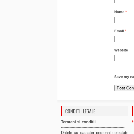
Name
*
Email
*
Website
Save my nam
CONDITII LEGALE
Termeni si conditii
-----------------------------------------------------
Datele cu caracter personal colectate