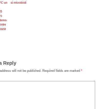
IFC un
si microbisti
35
ro
tarea
intre
ioane
a Reply
address will not be published.
Required fields are marked
*