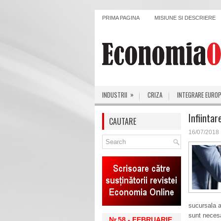
PRIMA PAGINA
MISIUNE SI DESCRIERE
»
INDUSTRII
CRIZA
INTEGRARE EURO
Infiinta
CAUTARE
16/07/2018
sucursala a
sunt neces
Nr.58 - FEBRUARIE