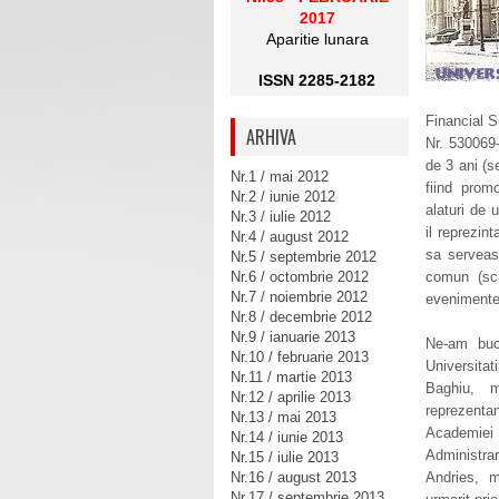
2017
Aparitie lunara
ISSN 2285-2182
Financial S
ARHIVA
Nr. 530069
de 3 ani (s
Nr.1 / mai 2012
fiind prom
Nr.2 / iunie 2012
alaturi de u
Nr.3 / iulie 2012
il reprezint
Nr.4 / august 2012
sa serveasc
Nr.5 / septembrie 2012
Nr.6 / octombrie 2012
comun (scri
Nr.7 / noiembrie 2012
evenimente,
Nr.8 / decembrie 2012
Nr.9 / ianuarie 2013
Ne-am buc
Nr.10 / februarie 2013
Universitat
Nr.11 / martie 2013
Baghiu, m
Nr.12 / aprilie 2013
reprezentan
Nr.13 / mai 2013
Academiei 
Nr.14 / iunie 2013
Administrar
Nr.15 / iulie 2013
Nr.16 / august 2013
Andries, m
Nr.17 / septembrie 2013