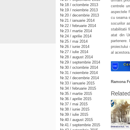
urmarit pri
Nr.18 / octombrie 2013
centrele un
Nr.19 / noiembrie 2013
aspectele 
Nr.20 / decembrie 2013
cu seama st
Nr.21 / ianuarie 2014
socurilor a
Nr.22 / februarie 2014
stabilitatii
Nr.23 / martie 2014
atat din Un
Nr.24 / aprilie 2014
partenere. 
Nr.25 / mai 2014
Nr.26 / iunie 2014
proiectului
Nr.27 / iulie 2014
al acestora
Nr.28 / august 2014
Nr.29 / septembrie 2014
Nr.30 / octombrie 2014
Nr.31 / noiembrie 2014
Nr.32 / decembrie 2014
Ramona F
Nr.33 / ianuarie 2015
Nr.34 / februarie 2015
Relate
Nr.35 / martie 2015
Nr.36 / aprilie 2015
Nr.37 / mai 2015
Nr.38 / iunie 2015
Nr.39 / iulie 2015
Nr.40 / august 2015
Nr.41 / septembrie 2015