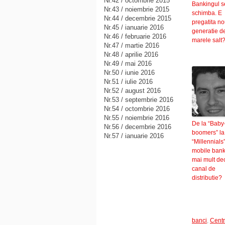
Nr.42 / octombrie 2015
Bankingul s
Nr.43 / noiembrie 2015
schimba. E
Nr.44 / decembrie 2015
pregatita n
Nr.45 / ianuarie 2016
generatie d
Nr.46 / februarie 2016
marele salt
Nr.47 / martie 2016
Nr.48 / aprilie 2016
Nr.49 / mai 2016
Nr.50 / iunie 2016
Nr.51 / iulie 2016
Nr.52 / august 2016
Nr.53 / septembrie 2016
Nr.54 / octombrie 2016
Nr.55 / noiembrie 2016
De la “Baby
Nr.56 / decembrie 2016
boomers” la
Nr.57 / ianuarie 2016
“Millennials”
mobile bank
mai mult de
canal de
distributie?
banci
,
Centr