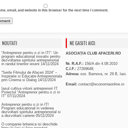
e, email, and website in this browser for the next time I comment.
NOUTATI
NE GASITI AICI:
“Antreprenor pentru o zi in IT!”: Un
ASOCIAȚIA CLUB AFACERI.RO
program educational inovativ pentru
dezvoltarea spiritului antreprenorial
Nr. R.A.F.:
156/A din 4.08.2010
in randul tinerilor ieseni
14/11/2024
C.I.F.:
27269648;
“Serile Filmului de Afaceri 2024” –
Adresa:
sos. Barnova, nr. 29 B, Iasi.
Inspiratie si Educatie Antreprenoriala
prin Cinema si Dialog
14/11/2024
Email:
contact@economiaonline.ro
Iasul cultiva viitorii antreprenori IT:
Proiectul “Antreprenor pentru o zi in
IT”
07/11/2024
Antreprenor pentru o zi in IT!
Program educational in vederea
dezvoltarii spiritului antreprenorial si
a dezvoltarii carierei
05/11/2024
O companie britanica isi deschide
birou la Iasi si face recrutari