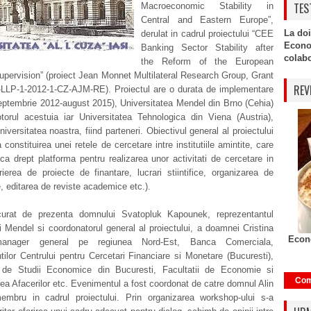
TES
Macroeconomic Stability in
Central and Eastern Europe”,
La doi
derulat in cadrul proiectului “CEE
Econo
Banking Sector Stability after
colabor
the Reform of the European
upervision” (proiect Jean Monnet Multilateral Research Group, Grant
REV
-LLP-1-2012-1-CZ-AJM-RE). Proiectul are o durata de implementare
eptembrie 2012-august 2015), Universitatea Mendel din Brno (Cehia)
otorul acestuia iar Universitatea Tehnologica din Viena (Austria),
niversitatea noastra, fiind parteneri. Obiectivul general al proiectului
a constituirea unei retele de cercetare intre institutiile amintite, care
a drept platforma pentru realizarea unor activitati de cercetare in
erea de proiecte de finantare, lucrari stiintifice, organizarea de
 editarea de reviste academice etc.).
urat de prezenta domnului Svatopluk Kapounek, reprezentantul
ii Mendel si coordonatorul general al proiectului, a doamnei Cristina
Econo
anager general pe regiunea Nord-Est, Banca Comerciala,
tilor Centrului pentru Cercetari Financiare si Monetare (Bucuresti),
de Studii Economice din Bucuresti, Facultatii de Economie si
Com
ea Afacerilor etc. Evenimentul a fost coordonat de catre domnul Alin
embru in cadrul proiectului. Prin organizarea workshop-ului s-a