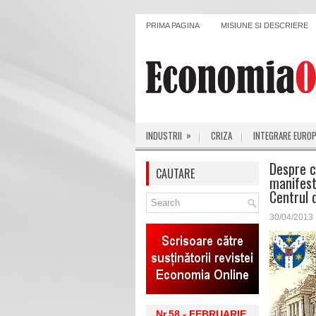
PRIMA PAGINA
MISIUNE SI DESCRIERE
»
INDUSTRII
CRIZA
INTEGRARE EURO
Despre c
CAUTARE
manifesta
Centrul 
30/04/2013
Nr.58 - FEBRUARIE