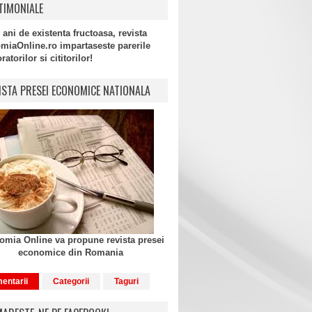
TIMONIALE
 ani de existenta fructoasa, revista
miaOnline.ro impartaseste parerile
atorilor si cititorilor!
ISTA PRESEI ECONOMICE NATIONALA
mia Online va propune revista presei
economice din Romania
entarii
Categorii
Taguri