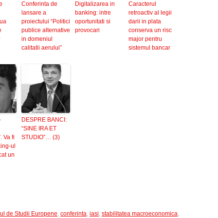
e
Conferinta de
Digitalizarea in
Caracterul
lansare a
banking: intre
retroactiv al legii
oua
proiectului “Politici
oportunitati si
darii in plata
e
publice alternative
provocari
conserva un risc
?
in domeniul
major pentru
calitatii aerului”
sistemul bancar
-
DESPRE BANCI:
“SINE IRA ET
. Va fi
STUDIO”… (3)
ing-ul
cat un
ul de Studii Europene
,
conferinta
,
iasi
,
stabilitatea macroeconomica
,