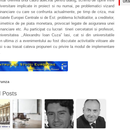
URM
oritar oferirea unui cadru adecvat pentru dialog, schimb de opinii intre
iversitare implicate in proiect si nu numai, pe problematici vizand
financiare cu care se confrunta actualmente, pe timp de criza, mai
atele Europei Centrale si de Est: problema lichiditatilor, a creditelor,
simetrice de pe piata monetara, provocari legate de asigurarea unei
 financiare etc. Au participat cu lucrari tineri cercetatori si profesori,
iversitatea ,,Alexandru Ioan Cuza” Iasi, cat si din universitatile
In ultima zi a evenimentului au fost discutate activitatile viitoare ale
 si s-au trasat cateva propuneri cu privire la modul de implementare
.
runza
d Posts