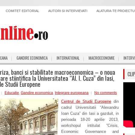
COMITET EDITORIAL
AUTORI SI INTERVIEVATI
ALATURA-TE PROIECTUL
PEANA
GANDIRE ECONOMICA
INTERNATIONAL
MACROECONOMIE
INTERV
riza, banci si stabilitate macroeconomica – o noua
CLI
re stiintifica la Universitatea “Al. I. Cuza” din Iasi,
de Studii Europene
Educatie
,
Gandire economica
,
Integrare europeana
No comments
Centrul de Studii Europene
din
cadrul Universitatii “Alexandru
Ioan Cuza” din Iasi a gazduit, in
perioada 18-20 aprilie 2013,
workshopul intitulat “Crisis,
Economic Governance and