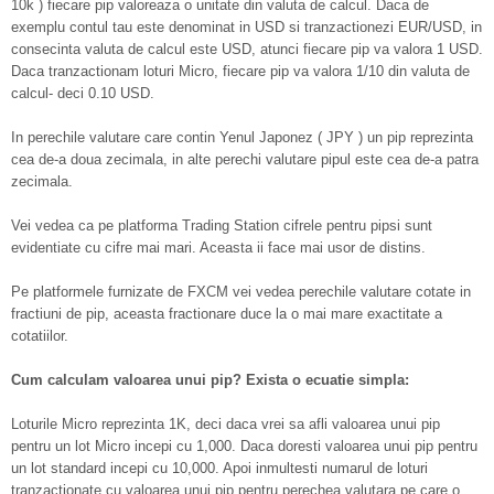
10k ) fiecare pip valoreaza o unitate din valuta de calcul. Daca de
exemplu contul tau este denominat in USD si tranzactionezi EUR/USD, in
consecinta valuta de calcul este USD, atunci fiecare pip va valora 1 USD.
Daca tranzactionam loturi Micro, fiecare pip va valora 1/10 din valuta de
calcul- deci 0.10 USD.
In perechile valutare care contin Yenul Japonez ( JPY ) un pip reprezinta
cea de-a doua zecimala, in alte perechi valutare pipul este cea de-a patra
zecimala.
Vei vedea ca pe platforma Trading Station cifrele pentru pipsi sunt
evidentiate cu cifre mai mari. Aceasta ii face mai usor de distins.
Pe platformele furnizate de FXCM vei vedea perechile valutare cotate in
fractiuni de pip, aceasta fractionare duce la o mai mare exactitate a
cotatiilor.
Cum calculam valoarea unui pip? Exista o ecuatie simpla:
Loturile Micro reprezinta 1K, deci daca vrei sa afli valoarea unui pip
pentru un lot Micro incepi cu 1,000. Daca doresti valoarea unui pip pentru
un lot standard incepi cu 10,000. Apoi inmultesti numarul de loturi
tranzactionate cu valoarea unui pip pentru perechea valutara pe care o