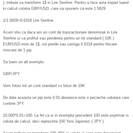
), trebuie sa transform 1$ in Lire Sterline. Pentru a face asta impart luand
in calcul cotatia GBP/USD, care sa spunem ca este 1.5829
1/1.5829=0.6318 Lire Sterline
Acum stiu ca daca am un cont de tranzactionare denominat in Lire
Sterline si ca profitul sau pierderea pentru un lot standard ( 10K )
EUR/USD este de 1$, voi pierde sau castiga 0.6318 pentru fiecare
miscare de 1 pip.
Sa luam un alt exemplu.
GBP/JPY
Vom folosi tot un cont standard cu loturi de 10K
De data aceasta un pip este 0.01 deoarece este o pecreche valutara care
contine JPY.
10,000*0,01=100. La fel ca si in exemplul precedent 100 este exprimat in
valuta de calcul, deci reprezinta 100 Yeni Japonezi ( JPY ).