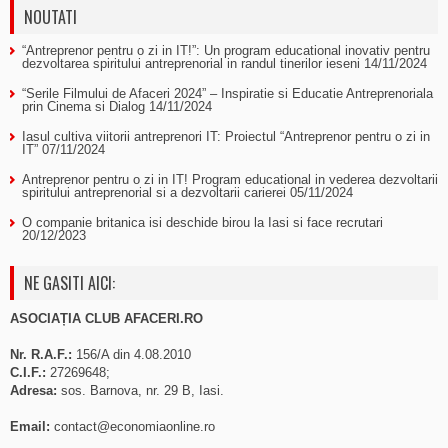
NOUTATI
“Antreprenor pentru o zi in IT!”: Un program educational inovativ pentru
dezvoltarea spiritului antreprenorial in randul tinerilor ieseni
14/11/2024
“Serile Filmului de Afaceri 2024” – Inspiratie si Educatie Antreprenoriala
prin Cinema si Dialog
14/11/2024
Iasul cultiva viitorii antreprenori IT: Proiectul “Antreprenor pentru o zi in
IT”
07/11/2024
Antreprenor pentru o zi in IT! Program educational in vederea dezvoltarii
spiritului antreprenorial si a dezvoltarii carierei
05/11/2024
O companie britanica isi deschide birou la Iasi si face recrutari
20/12/2023
NE GASITI AICI:
ASOCIAȚIA CLUB AFACERI.RO
Nr. R.A.F.:
156/A din 4.08.2010
C.I.F.:
27269648;
Adresa:
sos. Barnova, nr. 29 B, Iasi.
Email:
contact@economiaonline.ro