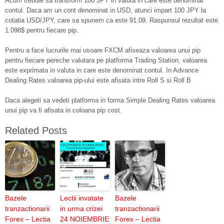
Acum trebuie sa transform 100 JPY in valuta in care este denominat
contul. Daca am un cont denominat in USD, atunci impart 100 JPY la
cotatia USD/JPY, care sa spunem ca este 91.09. Raspunsul rezultat este
1.098$ pentru fiecare pip.
Pentru a face lucrurile mai usoare FXCM afiseaza valoarea unui pip
pentru fiecare pereche valutara pe platforma Trading Station, valoarea
este exprimata in valuta in care este denominat contul. In Advance
Dealing Rates valoarea pip-ului este afisata intre Roll S si Roll B
Daca alegeti sa vedeti platforma in forma Simple Dealing Rates valoarea
unui pip va fi afisata in coloana pip cost.
Related Posts
Bazele
Lectii invatate
Bazele
tranzactionarii
in urma crizei
tranzactionarii
Forex – Lectia
24 NOIEMBRIE
Forex – Lectia