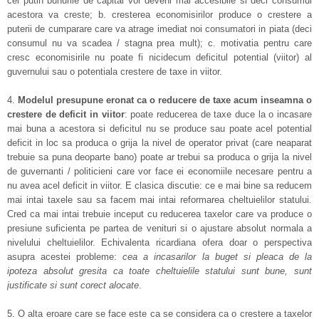
cel putin bunurile de capital vor deveni mai accesibile si deci consumul
acestora va creste; b. cresterea economisirilor produce o crestere a
puterii de cumparare care va atrage imediat noi consumatori in piata (deci
consumul nu va scadea / stagna prea mult); c. motivatia pentru care
cresc economisirile nu poate fi nicidecum deficitul potential (viitor) al
guvernului sau o potentiala crestere de taxe in viitor.
4.
Modelul presupune eronat ca o reducere de taxe acum inseamna o
crestere de deficit in viitor
: poate reducerea de taxe duce la o incasare
mai buna a acestora si deficitul nu se produce sau poate acel potential
deficit in loc sa produca o grija la nivel de operator privat (care neaparat
trebuie sa puna deoparte bano) poate ar trebui sa produca o grija la nivel
de guvernanti / politicieni care vor face ei economiile necesare pentru a
nu avea acel deficit in viitor. E clasica discutie: ce e mai bine sa reducem
mai intai taxele sau sa facem mai intai reformarea cheltuielilor statului.
Cred ca mai intai trebuie inceput cu reducerea taxelor care va produce o
presiune suficienta pe partea de venituri si o ajustare absolut normala a
nivelului cheltuielilor. Echivalenta ricardiana ofera doar o perspectiva
asupra acestei probleme:
cea a incasarilor la buget si pleaca de la
ipoteza absolut gresita ca toate cheltuielile statului sunt bune, sunt
justificate si sunt corect alocate
.
5. O alta eroare care se face este ca se considera ca o crestere a taxelor