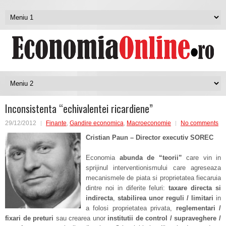
Inconsistenta “echivalentei ricardiene”
29/12/2012
Finante
,
Gandire economica
,
Macroeconomie
No comments
Cristian Paun
– Director executiv SOREC
Economia
abunda de “teorii”
care vin in
sprijinul interventionismului care agreseaza
mecanismele de piata si proprietatea fiecaruia
dintre noi in diferite feluri:
taxare directa si
indirecta
,
stabilirea unor reguli / limitari
in
a folosi proprietatea privata,
reglementari /
fixari de preturi
sau crearea unor
institutii de control / supraveghere /