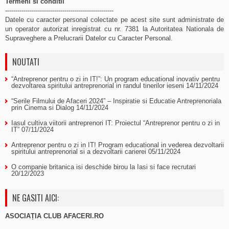
Termeni si conditii
-----------------------------------------------------
Datele cu caracter personal colectate pe acest site sunt administrate de
un operator autorizat inregistrat cu nr. 7381 la Autoritatea Nationala de
Supraveghere a Prelucrarii Datelor cu Caracter Personal.
NOUTATI
“Antreprenor pentru o zi in IT!”: Un program educational inovativ pentru
dezvoltarea spiritului antreprenorial in randul tinerilor ieseni
14/11/2024
“Serile Filmului de Afaceri 2024” – Inspiratie si Educatie Antreprenoriala
prin Cinema si Dialog
14/11/2024
Iasul cultiva viitorii antreprenori IT: Proiectul “Antreprenor pentru o zi in
IT”
07/11/2024
Antreprenor pentru o zi in IT! Program educational in vederea dezvoltarii
spiritului antreprenorial si a dezvoltarii carierei
05/11/2024
O companie britanica isi deschide birou la Iasi si face recrutari
20/12/2023
NE GASITI AICI:
ASOCIAȚIA CLUB AFACERI.RO