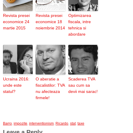
Revista presei
Revista presei
Optimizarea
economice 24
economice 18
fiscala, intre
martie 2015
noiembrie 2014
tehnica si
abordare
Ucraina 2016:
O aberatie a
Scaderea TVA
unde este
fiscalistilor: TVA
sau cum sa
statul?
nu afecteaza
devii mai sarac!
firmele!
Barro
,
impozite
,
interventionism
,
Ricardo
,
stat
,
taxe
Leave a Reply