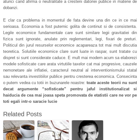
atunci cand afirma o neutralitate a cresterii datoriei publice in materie de
dobanzi.
E clar ca problema in momentul de fata devine una din ce in ce mai
serioasa. Economia a fost puternic golita de continut si de consistenta.
Legile economice fundamentale care sunt similare legii gravitatiei din
fizica sunt ignorate, anulate prin reglementari, legi, fixari de preturi.
Politicul din jurul resurselor economice acapareaza tot mai mult discutia
teoretica. Solutiile economice clare sunt luate in raspar, sunt tratate cu
dispret si sunt considerate caduce. E mult mai modern acum sa elaborezi
modele sofisticate care arata virtutiile taxelor cat mai progresive, cauzele
nemonetare ale inflatiei, caracterul neutral al interventionismului statal
sau relevanta investitiilor publice pentru cresterea economica. Consecinta
o putem vedea cu totii in buzunarele noastre:
toate aceste teorii nu sunt
decat argumente “sofisticate” pentru jaful institutionalizat si
haiducia de cea mai joasa speta promovata de etatistii care ne vor pe
toti egali intr-o saracie lucie
Related Posts