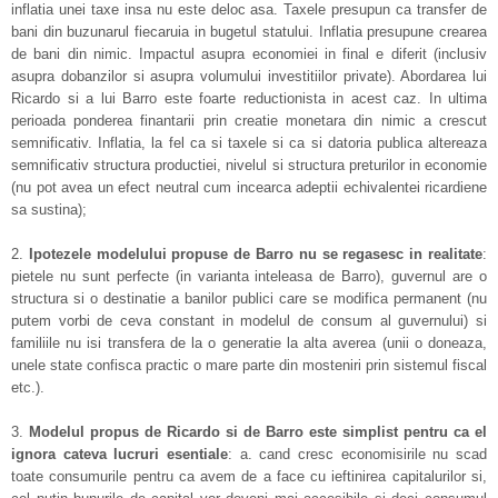
inflatia unei taxe insa nu este deloc asa. Taxele presupun ca transfer de
bani din buzunarul fiecaruia in bugetul statului. Inflatia presupune crearea
de bani din nimic. Impactul asupra economiei in final e diferit (inclusiv
asupra dobanzilor si asupra volumului investitiilor private). Abordarea lui
Ricardo si a lui Barro este foarte reductionista in acest caz. In ultima
perioada ponderea finantarii prin creatie monetara din nimic a crescut
semnificativ. Inflatia, la fel ca si taxele si ca si datoria publica altereaza
semnificativ structura productiei, nivelul si structura preturilor in economie
(nu pot avea un efect neutral cum incearca adeptii echivalentei ricardiene
sa sustina);
2.
Ipotezele modelului propuse de Barro nu se regasesc in realitate
:
pietele nu sunt perfecte (in varianta inteleasa de Barro), guvernul are o
structura si o destinatie a banilor publici care se modifica permanent (nu
putem vorbi de ceva constant in modelul de consum al guvernului) si
familiile nu isi transfera de la o generatie la alta averea (unii o doneaza,
unele state confisca practic o mare parte din mosteniri prin sistemul fiscal
etc.).
3.
Modelul propus de Ricardo si de Barro este simplist pentru ca el
ignora cateva lucruri esentiale
: a. cand cresc economisirile nu scad
toate consumurile pentru ca avem de a face cu ieftinirea capitalurilor si,