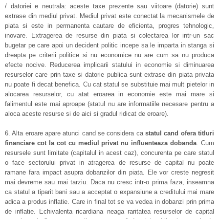
/ datoriei e neutrala: aceste taxe prezente sau viitoare (datorie) sunt
extrase din mediul privat. Mediul privat este conectat la mecanismele de
piata si este in permanenta cautare de eficienta, progres tehnologic,
inovare. Extragerea de resurse din piata si colectarea lor intr-un sac
bugetar pe care apoi un decident politic incepe sa le imparta in stanga si
dreapta pe criterii politice si nu economice nu are cum sa nu produca
efecte nocive. Reducerea implicarii statului in economie si diminuarea
resurselor care prin taxe si datorie publica sunt extrase din piata privata
nu poate fi decat benefica. Cu cat statul se substituie mai mult pietelor in
alocarea resurselor, cu atat eroarea in economie este mai mare si
falimentul este mai aproape (statul nu are informatiile necesare pentru a
aloca aceste resurse si de aici si gradul ridicat de eroare).
6. Alta eroare apare atunci cand se considera ca
statul cand ofera titluri
financiare cot la cot cu mediul privat nu influenteaza dobanda
. Cum
resursele sunt limitate (capitalul in acest caz), concurenta pe care statul
o face sectorului privat in atragerea de resurse de capital nu poate
ramane fara impact asupra dobanzilor din piata. Ele vor creste negresit
mai devreme sau mai tarziu. Daca nu cresc intr-o prima faza, inseamna
ca statul a tiparit bani sau a acceptat o expansiune a creditului mai mare
adica a produs inflatie. Care in final tot se va vedea in dobanzi prin prima
de inflatie. Echivalenta ricardiana neaga raritatea resurselor de capital