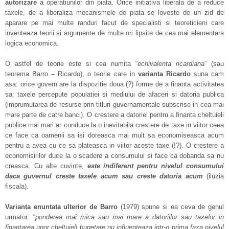
autorizare
a operatiunilor din piata. Orice initiativa liberala de a reduce
taxele, de a liberaliza mecanismele de piata se loveste de un zid de
aparare pe mai multe randuri facut de specialisti si teoreticieni care
inventeaza teorii si argumente de multe ori lipsite de cea mai elementara
logica economica.
O astfel de teorie este si cea numita “
echivalenta ricardiana
” (sau
teorema Barro – Ricardo), o teorie care in
varianta Ricardo
suna cam
asa: orice guvern are la dispozitie doua (?) forme de a finanta activitatea
sa: taxele percepute populatiei si mediului de afaceri si datoria publica
(imprumutarea de resurse prin titluri guvernamentale subscrise in cea mai
mare parte de catre banci). O crestere a datoriei pentru a finanta cheltuieli
publice mai mari ar conduce la o inevitabila crestere de taxe in viitor ceea
ce face ca oamenii sa isi doreasca mai mult sa economiseasca acum
pentru a avea cu ce sa plateasca in viitor aceste taxe (!?). O crestere a
economisirilor duce la o scadere a consumului si face ca dobanda sa nu
creasca. Cu alte cuvinte,
este indiferent pentru nivelul consumului
daca guvernul creste taxele acum sau creste datoria acum
(iluzia
fiscala).
Varianta enuntata ulterior de Barro
(1979) spune si ea ceva de genul
urmator: “
ponderea mai mica sau mai mare a datoriilor sau taxelor in
finantarea unor cheltuieli bugetare nu influenteaza intr-o prima faza nivelul