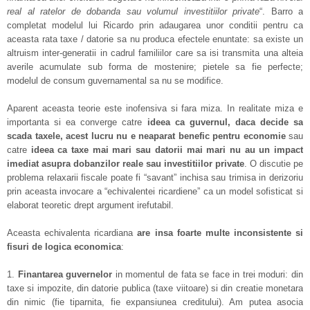
real al ratelor de dobanda sau volumul investitiilor private
“. Barro a
completat modelul lui Ricardo prin adaugarea unor conditii pentru ca
aceasta rata taxe / datorie sa nu produca efectele enuntate: sa existe un
altruism inter-generatii in cadrul familiilor care sa isi transmita una alteia
averile acumulate sub forma de mostenire; pietele sa fie perfecte;
modelul de consum guvernamental sa nu se modifice.
Aparent aceasta teorie este inofensiva si fara miza. In realitate miza e
importanta si ea converge catre
ideea ca guvernul, daca decide sa
scada taxele, acest lucru nu e neaparat benefic pentru economie
sau
catre
ideea ca taxe mai mari sau datorii mai mari nu au un impact
imediat asupra dobanzilor reale sau investitiilor private
. O discutie pe
problema relaxarii fiscale poate fi “savant” inchisa sau trimisa in derizoriu
prin aceasta invocare a “echivalentei ricardiene” ca un model sofisticat si
elaborat teoretic drept argument irefutabil.
Aceasta echivalenta ricardiana
are insa foarte multe inconsistente si
fisuri de logica economica
:
1.
Finantarea guvernelor
in momentul de fata se face in trei moduri: din
taxe si impozite, din datorie publica (taxe viitoare) si din creatie monetara
din nimic (fie tiparnita, fie expansiunea creditului). Am putea asocia