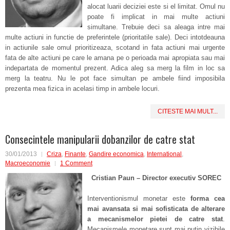
alocat luarii deciziei este si el limitat. Omul nu
poate fi implicat in mai multe actiuni
simultane. Trebuie deci sa aleaga intre mai
multe actiuni in functie de preferintele (prioritatile sale). Deci intotdeauna
in actiunile sale omul prioritizeaza, scotand in fata actiuni mai urgente
fata de alte actiuni pe care le amana pe o perioada mai apropiata sau mai
indepartata de momentul prezent. Adica aleg sa merg la film in loc sa
merg la teatru. Nu le pot face simultan pe ambele fiind imposibila
prezenta mea fizica in acelasi timp in ambele locuri.
CITESTE MAI MULT...
Consecintele manipularii dobanzilor de catre stat
30/01/2013
Criza
,
Finante
,
Gandire economica
,
International
,
Macroeconomie
1 Comment
Cristian Paun – Director executiv SOREC
Interventionismul monetar este
forma cea
mai avansata si mai sofisticata de alterare
a mecanismelor pietei de catre stat
.
Mecanismele monetare sunt mai putin vizibile