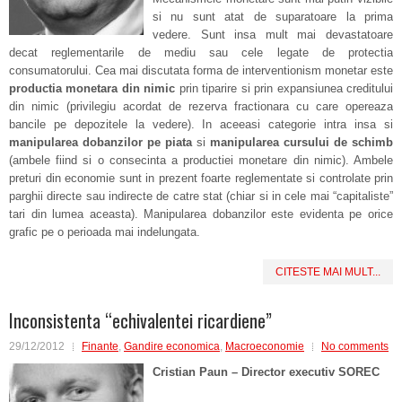
si nu sunt atat de suparatoare la prima
vedere. Sunt insa mult mai devastatoare
decat reglementarile de mediu sau cele legate de protectia
consumatorului. Cea mai discutata forma de interventionism monetar este
productia monetara din nimic
prin tiparire si prin expansiunea creditului
din nimic (privilegiu acordat de rezerva fractionara cu care opereaza
bancile pe depozitele la vedere). In aceeasi categorie intra insa si
manipularea dobanzilor pe piata
si
manipularea cursului de schimb
(ambele fiind si o consecinta a productiei monetare din nimic). Ambele
preturi din economie sunt in prezent foarte reglementate si controlate prin
parghii directe sau indirecte de catre stat (chiar si in cele mai “capitaliste”
tari din lumea aceasta). Manipularea dobanzilor este evidenta pe orice
grafic pe o perioada mai indelungata.
CITESTE MAI MULT...
Inconsistenta “echivalentei ricardiene”
29/12/2012
Finante
,
Gandire economica
,
Macroeconomie
No comments
Cristian Paun
– Director executiv SOREC