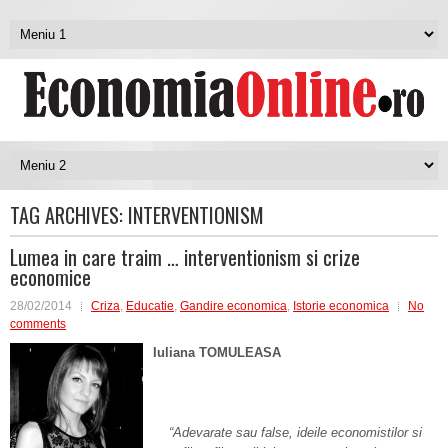
TAG ARCHIVES:
INTERVENTIONISM
Lumea in care traim … interventionism si crize
economice
28/02/2014
Criza
,
Educatie
,
Gandire economica
,
Istorie economica
No
comments
Iuliana TOMULEASA
“Adevarate sau false, ideile economistilor si