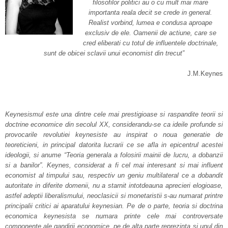
filosofilor politici au o cu mult mai mare
importanta reala decit se crede in general.
Realist vorbind, lumea e condusa aproape
exclusiv de ele. Oamenii de actiune, care se
cred eliberati cu totul de influentele doctrinale,
sunt de obicei sclavii unui economist din trecut”
J.M.Keynes
Keynesismul este una dintre cele mai prestigioase si raspandite teorii si
doctrine economice din secolul XX, considerandu-se ca ideile profunde si
provocarile revolutiei keynesiste au inspirat o noua generatie de
teoreticieni, in principal datorita lucrarii ce se afla in epicentrul acestei
ideologii, si anume “Teoria generala a folosirii mainii de lucru, a dobanzii
si a banilor”. Keynes, considerat a fi cel mai interesant si mai influent
economist al timpului sau, respectiv un geniu multilateral ce a dobandit
autoritate in diferite domenii, nu a starnit intotdeauna aprecieri elogioase,
astfel adeptii liberalismului, neoclasicii si monetaristii s-au numarat printre
principalii critici ai aparatului keynesian. Pe de o parte, teoria si doctrina
economica keynesista se numara printe cele mai controversate
componente ale gandirii economice, pe de alta parte reprezinta si unul din