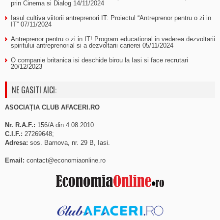
prin Cinema si Dialog
14/11/2024
Iasul cultiva viitorii antreprenori IT: Proiectul “Antreprenor pentru o zi in
IT”
07/11/2024
Antreprenor pentru o zi in IT! Program educational in vederea dezvoltarii
spiritului antreprenorial si a dezvoltarii carierei
05/11/2024
O companie britanica isi deschide birou la Iasi si face recrutari
20/12/2023
NE GASITI AICI:
ASOCIAȚIA CLUB AFACERI.RO
Nr. R.A.F.:
156/A din 4.08.2010
C.I.F.:
27269648;
Adresa:
sos. Barnova, nr. 29 B, Iasi.
Email:
contact@economiaonline.ro