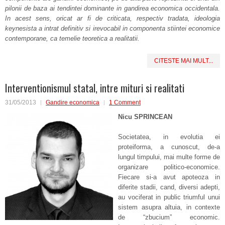
pilonii de baza ai tendintei dominante in gandirea economica occidentala.
In acest sens, oricat ar fi de criticata, respectiv tradata, ideologia
keynesista a intrat definitiv si irevocabil in componenta stiintei economice
contemporane, ca temelie teoretica a realitatii.
CITESTE MAI MULT...
Interventionismul statal, intre mituri si realitati
31/05/2013
Gandire economica
1 Comment
Nicu SPRINCEAN
Societatea, in evolutia ei
proteiforma, a cunoscut, de-a
lungul timpului, mai multe forme de
organizare politico-economice.
Fiecare si-a avut apoteoza in
diferite stadii, cand, diversi adepti,
au vociferat in public triumful unui
sistem asupra altuia, in contexte
de “zbucium” economic.