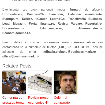
avocatura corespondenta Deloitte Romania
Evenimentul are drept parteneri media:
Jurnalul de afaceri,
Promoafaceri, Business24, Ziare.com, Calendar evenimente,
Startups.ro, DeBizz, 4Career, Learn&Go, Transilvania Business,
Legal Magazin, Portal finante.ro, Revista Valoare, Roportal.ro,
Bucuresteni.ro, Edumanager.ro, Administratie.ro,
Economiaonline.ro.
Pentru detalii si inscrieri, acceseaza
www.business-mark.ro
sau
contacteaza-ne la numerele de telefon (
+40 ) 021 313 98 19
sau pe
adresele de e-mail
mihaela.ciobanu@business-mark.ro
,
office@business-mark.ro
.
Related Posts
Conferinta de
Revista presei
Cele mai
presa cu tema
economice 4
cumparate