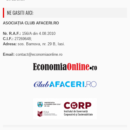
NE GASITI AICI:
ASOCIAȚIA CLUB AFACERI.RO
Nr. R.A.F.:
156/A din 4.08.2010
C.I.F.:
27269648;
Adresa:
sos. Barnova, nr. 29 B, Iasi.
Email:
contact@economiaonline.ro