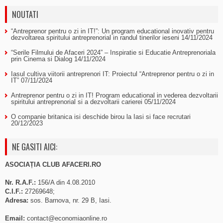
NOUTATI
“Antreprenor pentru o zi in IT!”: Un program educational inovativ pentru
dezvoltarea spiritului antreprenorial in randul tinerilor ieseni
14/11/2024
“Serile Filmului de Afaceri 2024” – Inspiratie si Educatie Antreprenoriala
prin Cinema si Dialog
14/11/2024
Iasul cultiva viitorii antreprenori IT: Proiectul “Antreprenor pentru o zi in
IT”
07/11/2024
Antreprenor pentru o zi in IT! Program educational in vederea dezvoltarii
spiritului antreprenorial si a dezvoltarii carierei
05/11/2024
O companie britanica isi deschide birou la Iasi si face recrutari
20/12/2023
NE GASITI AICI:
ASOCIAȚIA CLUB AFACERI.RO
Nr. R.A.F.:
156/A din 4.08.2010
C.I.F.:
27269648;
Adresa:
sos. Barnova, nr. 29 B, Iasi.
Email:
contact@economiaonline.ro