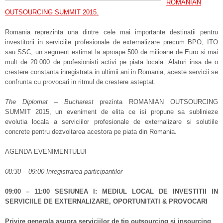
ROMANIAN
OUTSOURCING SUMMIT 2015.
Romania reprezinta una dintre cele mai importante destinatii pentru
investitorii in serviciile profesionale de externalizare precum BPO, ITO
sau SSC, un segment estimat la aproape 500 de milioane de Euro si mai
mult de 20.000 de profesionisti activi pe piata locala. Alaturi insa de o
crestere constanta inregistrata in ultimii ani in Romania, aceste servicii se
confrunta cu provocari in ritmul de crestere asteptat.
The Diplomat – Bucharest
prezinta ROMANIAN OUTSOURCING
SUMMIT 2015, un eveniment de elita ce isi propune sa sublinieze
evolutia locala a serviciilor profesionale de externalizare si solutiile
concrete pentru dezvoltarea acestora pe piata din Romania.
AGENDA EVENIMENTULUI
08:30 – 09:00 Inregistrarea participantilor
09:00 – 11:00 SESIUNEA I: MEDIUL LOCAL DE INVESTITII IN
SERVICIILE DE EXTERNALIZARE, OPORTUNITATI & PROVOCARI
Privire generala asupra serviciilor de tip outsourcing si insourcing