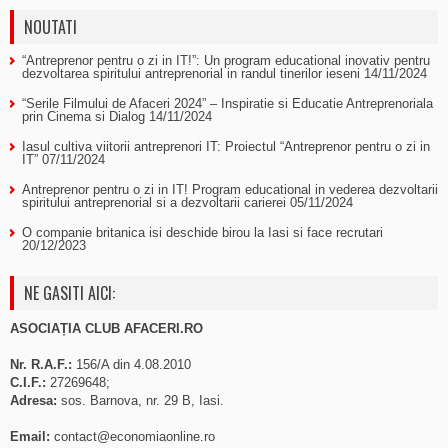
NOUTATI
“Antreprenor pentru o zi in IT!”: Un program educational inovativ pentru
dezvoltarea spiritului antreprenorial in randul tinerilor ieseni
14/11/2024
“Serile Filmului de Afaceri 2024” – Inspiratie si Educatie Antreprenoriala
prin Cinema si Dialog
14/11/2024
Iasul cultiva viitorii antreprenori IT: Proiectul “Antreprenor pentru o zi in
IT”
07/11/2024
Antreprenor pentru o zi in IT! Program educational in vederea dezvoltarii
spiritului antreprenorial si a dezvoltarii carierei
05/11/2024
O companie britanica isi deschide birou la Iasi si face recrutari
20/12/2023
NE GASITI AICI:
ASOCIAȚIA CLUB AFACERI.RO
Nr. R.A.F.:
156/A din 4.08.2010
C.I.F.:
27269648;
Adresa:
sos. Barnova, nr. 29 B, Iasi.
Email:
contact@economiaonline.ro