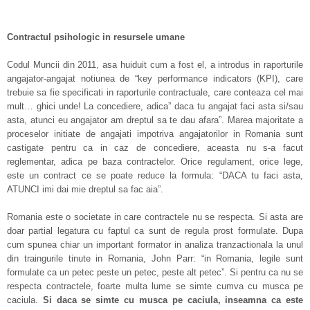
Contractul psihologic in resursele umane
Codul Muncii din 2011, asa huiduit cum a fost el, a introdus in raporturile
angajator-angajat notiunea de “key performance indicators (KPI), care
trebuie sa fie specificati in raporturile contractuale, care conteaza cel mai
mult… ghici unde! La concediere, adica” daca tu angajat faci asta si/sau
asta, atunci eu angajator am dreptul sa te dau afara”. Marea majoritate a
proceselor initiate de angajati impotriva angajatorilor in Romania sunt
castigate pentru ca in caz de concediere, aceasta nu s-a facut
reglementar, adica pe baza contractelor. Orice regulament, orice lege,
este un contract ce se poate reduce la formula: “DACA tu faci asta,
ATUNCI imi dai mie dreptul sa fac aia”.
Romania este o societate in care contractele nu se respecta. Si asta are
doar partial legatura cu faptul ca sunt de regula prost formulate. Dupa
cum spunea chiar un important formator in analiza tranzactionala la unul
din traingurile tinute in Romania, John Parr: “in Romania, legile sunt
formulate ca un petec peste un petec, peste alt petec”. Si pentru ca nu se
respecta contractele, foarte multa lume se simte cumva cu musca pe
caciula.
Si daca se simte cu musca pe caciula, inseamna ca este