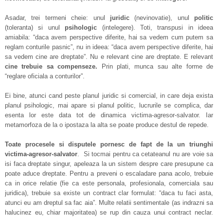
Asadar, trei termeni cheie: unul
juridic
(nevinovatie), unul
politic
(toleranta) si unul
psihologic
(intelegere). Toti, transpusi in ideea
amiabila: “daca avem perspective diferite, hai sa vedem cum putem sa
reglam conturile pasnic”, nu in ideea: “daca avem perspective diferite, hai
sa vedem cine are dreptate”. Nu e relevant cine are dreptate. E relevant
cine trebuie sa compenseze.
Prin plati, munca sau alte forme de
“reglare oficiala a conturilor”.
Ei bine, atunci cand peste planul juridic si comercial, in care deja exista
planul psihologic, mai apare si planul politic, lucrurile se complica, dar
esenta lor este data tot de dinamica victima-agresor-salvator. Iar
metamorfoza de la o ipostaza la alta se poate produce destul de repede.
Toate procesele si disputele pornesc de fapt de la un triunghi
victima-agresor-salvator
. Si tocmai pentru ca cetateanul nu are voie sa
isi faca dreptate singur, apeleaza la un sistem despre care presupune ca
poate aduce dreptate. Pentru a preveni o escaladare pana acolo, trebuie
ca in orice relatie (fie ca este personala, profesionala, comerciala sau
juridica), trebuie sa existe un contract clar formulat: “daca tu faci asta,
atunci eu am dreptul sa fac aia”. Multe relatii sentimentale (as indrazni sa
halucinez eu, chiar majoritatea) se rup din cauza unui contract neclar.