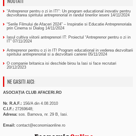
NOUTATI
“Antreprenor pentru o zi in IT!”: Un program educational inovativ pentru
dezvoltarea spiritului antreprenorial in randul tinerilor ieseni
14/11/2024
“Serile Filmului de Afaceri 2024” – Inspiratie si Educatie Antreprenoriala
prin Cinema si Dialog
14/11/2024
Iasul cultiva viitorii antreprenori IT: Proiectul “Antreprenor pentru o zi in
IT”
07/11/2024
Antreprenor pentru o zi in IT! Program educational in vederea dezvoltarii
spiritului antreprenorial si a dezvoltarii carierei
05/11/2024
O companie britanica isi deschide birou la Iasi si face recrutari
20/12/2023
NE GASITI AICI:
ASOCIAȚIA CLUB AFACERI.RO
Nr. R.A.F.:
156/A din 4.08.2010
C.I.F.:
27269648;
Adresa:
sos. Barnova, nr. 29 B, Iasi.
Email:
contact@economiaonline.ro