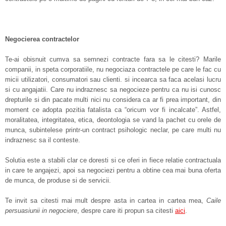
Negocierea contractelor
Te-ai obisnuit cumva sa semnezi contracte fara sa le citesti? Marile
companii, in speta corporatiile, nu negociaza contractele pe care le fac cu
micii utilizatori, consumatori sau clienti. si incearca sa faca acelasi lucru
si cu angajatii. Care nu indraznesc sa negocieze pentru ca nu isi cunosc
drepturile si din pacate multi nici nu considera ca ar fi prea important, din
moment ce adopta pozitia fatalista ca “oricum vor fi incalcate”. Astfel,
moralitatea, integritatea, etica, deontologia se vand la pachet cu orele de
munca, subintelese printr-un contract psihologic neclar, pe care multi nu
indraznesc sa il conteste.
Solutia este a stabili clar ce doresti si ce oferi in fiece relatie contractuala
in care te angajezi, apoi sa negociezi pentru a obtine cea mai buna oferta
de munca, de produse si de servicii.
Te invit sa citesti mai mult despre asta in cartea in cartea mea,
Caile
persuasiunii in negociere
, despre care iti propun sa citesti
aici
.