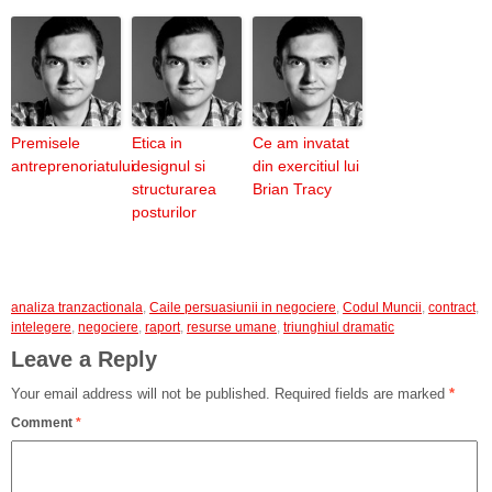
Premisele
Etica in
Ce am invatat
antreprenoriatului
designul si
din exercitiul lui
structurarea
Brian Tracy
posturilor
analiza tranzactionala
,
Caile persuasiunii in negociere
,
Codul Muncii
,
contract
,
intelegere
,
negociere
,
raport
,
resurse umane
,
triunghiul dramatic
Leave a Reply
Your email address will not be published.
Required fields are marked
*
Comment
*