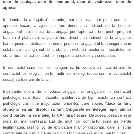
usor de santajat, usor de manipulat, usor de victimizat, usor de
agresat.
In dorinta de a “egaliza” lucrurile, mai mult sau mai putin comunist,
aproape fiecare a ajuns sa fure direct sau indirect de la fiecare:
angajatorul fura indirect de la angajat prin faptul ca il tine peste program
fara sa il plateasca, angajatul fura direct sau indirect de la angajator
hartie, pixuri si telefoane in interes personal, angajatorul fura singur sau in
colaborare cu angajatul de la stat prin evitarea taxelor si impozitelor, iar
statul fura indirect de la toti prin impozitarea excesiva si coruptie.
In contractul scris, toti ne intelegem sa fim corecti unii fata de altii. In
contractul psihologic, foarte multi se inteleg (dupa cum e acceptabil
social) sa fure unii de la altii.
Incercarile unora de a educa angajatii si angajatorii in contractul
psihologic sunt iluzorii datorita faptului ca de fapt, exista un contract
psihologic clar intre majoritatea romanilor, care spune: “
daca tu furi,
atunci si eu am dreptul sa fur
“.
Singurele neintelegeri apar atunci
cand partile nu se inteleg la CAT fura fiecare
. De aceea, ceea ce este
scris nu mai conteaza atat de mult, iar contractul scris isi pierde
legitimitatea, lasand loc de exploatare marilor corporatii, care isi scriu
contractele pe o multime de pagini cu fonturi de 7-8, in cel mai bun caz.