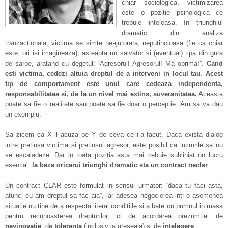
chiar sociologica, victimizarea
este o pozitie psihologica ce
trebuie inteleasa. In triunghiul
dramatic din analiza
tranzactionala, victima se simte neajutorata, neputincioasa (fie ca chiar
este, ori isi imagineaza), asteapta un salvator si (eventual) tipa din gura
de sarpe, aratand cu degetul: “Agresorul! Agresorul! Ma oprima!”.
Cand
esti victima, cedezi altuia dreptul de a interveni in locul tau
.
Acest
tip de comportament este unul care cedeaza independenta,
responsabilitatea si, de la un nivel mai extins, suveranitatea.
Aceasta
poate sa fie o realitate sau poate sa fie doar o perceptie. Am sa va dau
un exemplu.
Sa zicem ca X il acuza pe Y de ceva ce i-a facut. Daca exista dialog
intre pretinsa victima si pretinsul agresor, este posibil ca lucrurile sa nu
se escaladeze. Dar in toata pozitia asta mai trebuie subliniat un lucru
esential:
la baza oricarui triunghi dramatic sta un contract neclar
.
Un contract CLAR este formulat in sensul urmator: “daca tu faci asta,
atunci eu am dreptul sa fac aia”, iar adesea negocierea intr-o asemenea
situatie nu tine de a respecta literal conditiile si a bate cu pumnul in masa
pentru recunoasterea drepturilor, ci de acordarea prezumtiei de
nevinovatie
, de
toleranta
(inclusiv la greseala) si de
intelegere
.