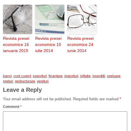
Revista presei
Revista presei
Revista presei
economice 16
economice 10
economice 24
ianuarie 2015
iulie 2014
iunie 2014
banci
,
cont curent
,
exporturi
,
finantare
,
importuri
,
inflatie
,
investitii
,
preluare
,
preturi
,
restructurare
,
venituri
Leave a Reply
Your email address will not be published.
Required fields are marked
*
Comment
*