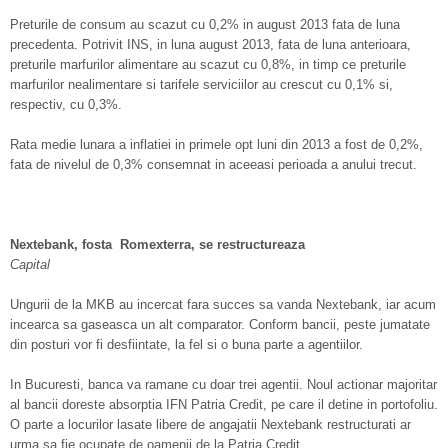
Preturile de consum au scazut cu 0,2% in august 2013 fata de luna
precedenta. Potrivit INS, in luna august 2013, fata de luna anterioara,
preturile marfurilor alimentare au scazut cu 0,8%, in timp ce preturile
marfurilor nealimentare si tarifele serviciilor au crescut cu 0,1% si,
respectiv, cu 0,3%.
Rata medie lunara a inflatiei in primele opt luni din 2013 a fost de 0,2%,
fata de nivelul de 0,3% consemnat in aceeasi perioada a anului trecut.
Nextebank, fosta Romexterra, se restructureaza
Capital
Ungurii de la MKB au incercat fara succes sa vanda Nextebank, iar acum
incearca sa gaseasca un alt comparator. Conform bancii, peste jumatate
din posturi vor fi desfiintate, la fel si o buna parte a agentiilor.
In Bucuresti, banca va ramane cu doar trei agentii. Noul actionar majoritar
al bancii doreste absorptia IFN Patria Credit, pe care il detine in portofoliu.
O parte a locurilor lasate libere de angajatii Nextebank restructurati ar
urma sa fie ocupate de oamenii de la Patria Credit.