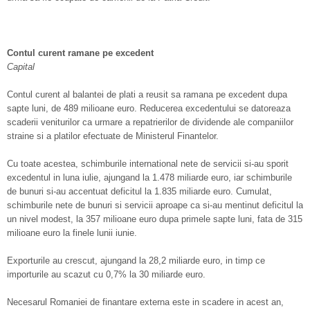
Contul curent ramane pe excedent
Capital
Contul curent al balantei de plati a reusit sa ramana pe excedent dupa
sapte luni, de 489 milioane euro. Reducerea excedentului se datoreaza
scaderii veniturilor ca urmare a repatrierilor de dividende ale companiilor
straine si a platilor efectuate de Ministerul Finantelor.
Cu toate acestea, schimburile international nete de servicii si-au sporit
excedentul in luna iulie, ajungand la 1.478 miliarde euro, iar schimburile
de bunuri si-au accentuat deficitul la 1.835 miliarde euro. Cumulat,
schimburile nete de bunuri si servicii aproape ca si-au mentinut deficitul la
un nivel modest, la 357 milioane euro dupa primele sapte luni, fata de 315
milioane euro la finele lunii iunie.
Exporturile au crescut, ajungand la 28,2 miliarde euro, in timp ce
importurile au scazut cu 0,7% la 30 miliarde euro.
Necesarul Romaniei de finantare externa este in scadere in acest an,