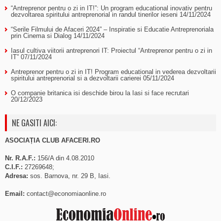
“Antreprenor pentru o zi in IT!”: Un program educational inovativ pentru
dezvoltarea spiritului antreprenorial in randul tinerilor ieseni
14/11/2024
“Serile Filmului de Afaceri 2024” – Inspiratie si Educatie Antreprenoriala
prin Cinema si Dialog
14/11/2024
Iasul cultiva viitorii antreprenori IT: Proiectul “Antreprenor pentru o zi in
IT”
07/11/2024
Antreprenor pentru o zi in IT! Program educational in vederea dezvoltarii
spiritului antreprenorial si a dezvoltarii carierei
05/11/2024
O companie britanica isi deschide birou la Iasi si face recrutari
20/12/2023
NE GASITI AICI:
ASOCIAȚIA CLUB AFACERI.RO
Nr. R.A.F.:
156/A din 4.08.2010
C.I.F.:
27269648;
Adresa:
sos. Barnova, nr. 29 B, Iasi.
Email:
contact@economiaonline.ro