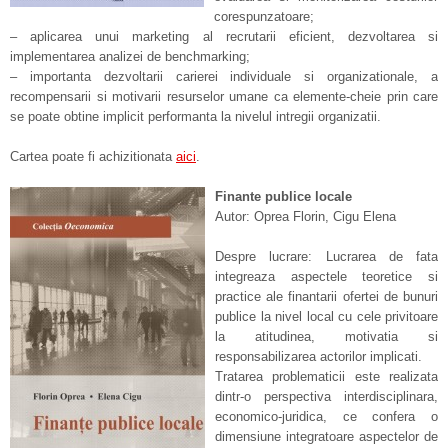
corespunzatoare;
– aplicarea unui marketing al recrutarii eficient, dezvoltarea si
implementarea analizei de benchmarking;
– importanta dezvoltarii carierei individuale si organizationale, a
recompensarii si motivarii resurselor umane ca elemente-cheie prin care
se poate obtine implicit performanta la nivelul intregii organizatii.
Cartea poate fi achizitionata
aici
.
Finante publice locale
Autor: Oprea Florin, Cigu Elena
Despre lucrare: Lucrarea de fata
integreaza aspectele teoretice si
practice ale finantarii ofertei de bunuri
publice la nivel local cu cele privitoare
la atitudinea, motivatia si
responsabilizarea actorilor implicati.
Tratarea problematicii este realizata
dintr-o perspectiva interdisciplinara,
economico-juridica, ce confera o
dimensiune integratoare aspectelor de