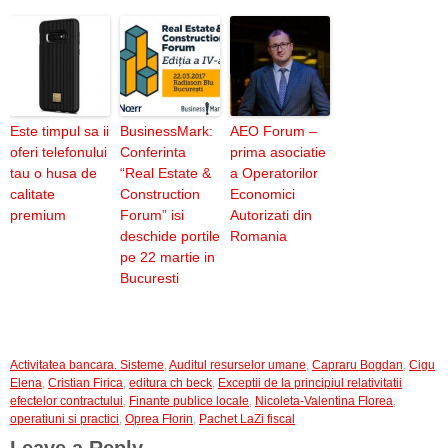
Este timpul sa ii
BusinessMark:
AEO Forum –
oferi telefonului
Conferinta
prima asociatie
tau o husa de
“Real Estate &
a Operatorilor
calitate
Construction
Economici
premium
Forum” isi
Autorizati din
deschide portile
Romania
pe 22 martie in
Bucuresti
Activitatea bancara. Sisteme
,
Auditul resurselor umane
,
Capraru Bogdan
,
Cigu
Elena
,
Cristian Firica
,
editura ch beck
,
Exceptii de la principiul relativitatii
efectelor contractului
,
Finante publice locale
,
Nicoleta-Valentina Florea
,
operatiuni si practici
,
Oprea Florin
,
Pachet LaZi fiscal