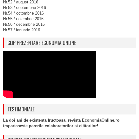
Nr.52 / august 2016
Nr.53 / septembrie 2016
Nr.54 / octombrie 2016
Nr.55 / noiembrie 2016
Nr.56 / decembrie 2016
Nr.57 / ianuarie 2016
CLIP PREZENTARE ECONOMIA ONLINE
TESTIMONIALE
La doi ani de existenta fructoasa, revista EconomiaOnline.ro
impartaseste parerile colaboratorilor si cititorilor!