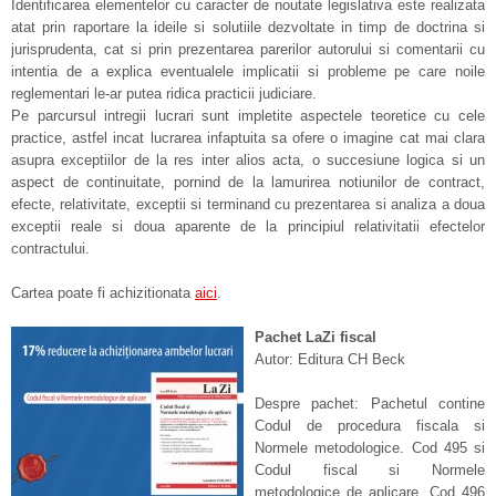
Identificarea elementelor cu caracter de noutate legislativa este realizata
atat prin raportare la ideile si solutiile dezvoltate in timp de doctrina si
jurisprudenta, cat si prin prezentarea parerilor autorului si comentarii cu
intentia de a explica eventualele implicatii si probleme pe care noile
reglementari le-ar putea ridica practicii judiciare.
Pe parcursul intregii lucrari sunt impletite aspectele teoretice cu cele
practice, astfel incat lucrarea infaptuita sa ofere o imagine cat mai clara
asupra exceptiilor de la res inter alios acta, o succesiune logica si un
aspect de continuitate, pornind de la lamurirea notiunilor de contract,
efecte, relativitate, exceptii si terminand cu prezentarea si analiza a doua
exceptii reale si doua aparente de la principiul relativitatii efectelor
contractului.
Cartea poate fi achizitionata
aici
.
Pachet LaZi fiscal
Autor: Editura CH Beck
Despre pachet: Pachetul contine
Codul de procedura fiscala si
Normele metodologice. Cod 495 si
Codul fiscal si Normele
metodologice de aplicare. Cod 496