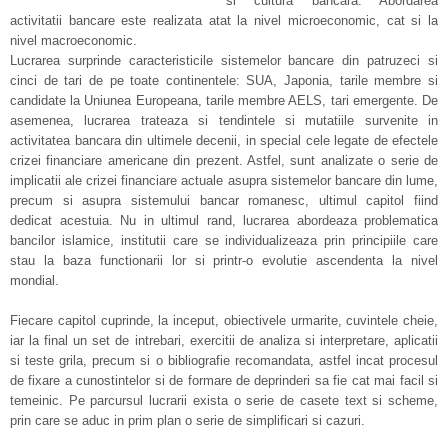
si cultura bancara. Abordarea
activitatii bancare este realizata atat la nivel microeconomic, cat si la
nivel macroeconomic.
Lucrarea surprinde caracteristicile sistemelor bancare din patruzeci si
cinci de tari de pe toate continentele: SUA, Japonia, tarile membre si
candidate la Uniunea Europeana, tarile membre AELS, tari emergente. De
asemenea, lucrarea trateaza si tendintele si mutatiile survenite in
activitatea bancara din ultimele decenii, in special cele legate de efectele
crizei financiare americane din prezent. Astfel, sunt analizate o serie de
implicatii ale crizei financiare actuale asupra sistemelor bancare din lume,
precum si asupra sistemului bancar romanesc, ultimul capitol fiind
dedicat acestuia. Nu in ultimul rand, lucrarea abordeaza problematica
bancilor islamice, institutii care se individualizeaza prin principiile care
stau la baza functionarii lor si printr-o evolutie ascendenta la nivel
mondial.
Fiecare capitol cuprinde, la inceput, obiectivele urmarite, cuvintele cheie,
iar la final un set de intrebari, exercitii de analiza si interpretare, aplicatii
si teste grila, precum si o bibliografie recomandata, astfel incat procesul
de fixare a cunostintelor si de formare de deprinderi sa fie cat mai facil si
temeinic. Pe parcursul lucrarii exista o serie de casete text si scheme,
prin care se aduc in prim plan o serie de simplificari si cazuri.