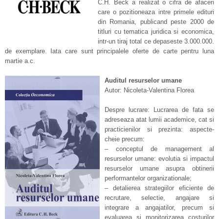
C.H. Beck a realizat o cifra de afaceri
care o pozitioneaza intre primele edituri
din Romania, publicand peste 2000 de
titluri cu tematica juridica si economica,
intr-un tiraj total ce depaseste 3.000.000.
de exemplare. Iata care sunt principalele oferte de carte pentru luna
martie a.c.
Auditul resurselor umane
Autor: Nicoleta-Valentina Florea
Despre lucrare: Lucrarea de fata se
adreseaza atat lumii academice, cat si
practicienilor si prezinta: aspecte-
cheie precum:
– conceptul de management al
resurselor umane: evolutia si impactul
resurselor umane asupra obtinerii
performantelor organizationale;
– detalierea strategiilor eficiente de
recrutare, selectie, angajare si
integrare a angajatilor, precum si
evaluarea si monitorizarea costurilor