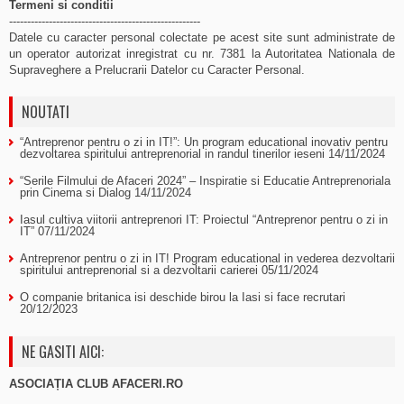
Termeni si conditii
-----------------------------------------------------
Datele cu caracter personal colectate pe acest site sunt administrate de
un operator autorizat inregistrat cu nr. 7381 la Autoritatea Nationala de
Supraveghere a Prelucrarii Datelor cu Caracter Personal.
NOUTATI
“Antreprenor pentru o zi in IT!”: Un program educational inovativ pentru
dezvoltarea spiritului antreprenorial in randul tinerilor ieseni
14/11/2024
“Serile Filmului de Afaceri 2024” – Inspiratie si Educatie Antreprenoriala
prin Cinema si Dialog
14/11/2024
Iasul cultiva viitorii antreprenori IT: Proiectul “Antreprenor pentru o zi in
IT”
07/11/2024
Antreprenor pentru o zi in IT! Program educational in vederea dezvoltarii
spiritului antreprenorial si a dezvoltarii carierei
05/11/2024
O companie britanica isi deschide birou la Iasi si face recrutari
20/12/2023
NE GASITI AICI:
ASOCIAȚIA CLUB AFACERI.RO