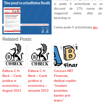
si poate fi achizitionat cu un
discount de 17% numai din
magazinul online aflat pe
beckshop.ro
Cartea poate fi achizitionata
aici
.
Related Posts
Editura C.H.
Editura C.H.
Concurs ABT
Beck – Carte
Beck – Carte
Financiar,
juridica si
juridica si
dedicat copiilor:
economica –
economica –
“Invatam
August 2013
ianuarie 2013
povestea
banilor prin
teatru”