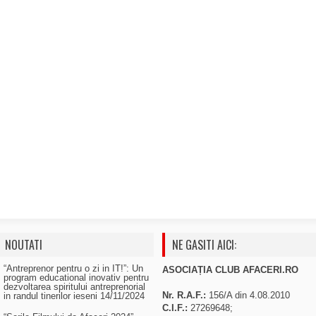
NOUTATI
NE GASITI AICI:
“Antreprenor pentru o zi in IT!”: Un
ASOCIAȚIA CLUB AFACERI.RO
program educational inovativ pentru
dezvoltarea spiritului antreprenorial
Nr. R.A.F.:
156/A din 4.08.2010
in randul tinerilor ieseni
14/11/2024
C.I.F.:
27269648;