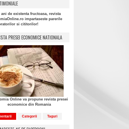
TIMONIALE
 ani de existenta fructoasa, revista
miaOnline.ro impartaseste parerile
atorilor si cititorilor!
ISTA PRESEI ECONOMICE NATIONALA
mia Online va propune revista presei
economice din Romania
entarii
Categorii
Taguri