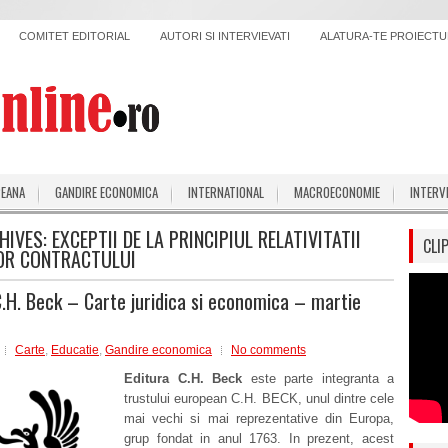
COMITET EDITORIAL
AUTORI SI INTERVIEVATI
ALATURA-TE PROIECTUL
PEANA
GANDIRE ECONOMICA
INTERNATIONAL
MACROECONOMIE
INTERV
HIVES:
EXCEPTII DE LA PRINCIPIUL RELATIVITATII
CLI
OR CONTRACTULUI
C.H. Beck – Carte juridica si economica – martie
Carte
,
Educatie
,
Gandire economica
No comments
Editura C.H. Beck
este parte integranta a
trustului european C.H. BECK, unul dintre cele
mai vechi si mai reprezentative din Europa,
grup fondat in anul 1763. In prezent, acest