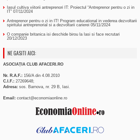
Iasul cultiva viitorii antreprenori IT: Proiectul “Antreprenor pentru o zi in
IT”
07/11/2024
Antreprenor pentru o zi in IT! Program educational in vederea dezvoltarii
spiritului antreprenorial si a dezvoltarii carierei
05/11/2024
O companie britanica isi deschide birou la Iasi si face recrutari
20/12/2023
NE GASITI AICI:
ASOCIAȚIA CLUB AFACERI.RO
Nr. R.A.F.:
156/A din 4.08.2010
C.I.F.:
27269648;
Adresa:
sos. Barnova, nr. 29 B, Iasi.
Email:
contact@economiaonline.ro