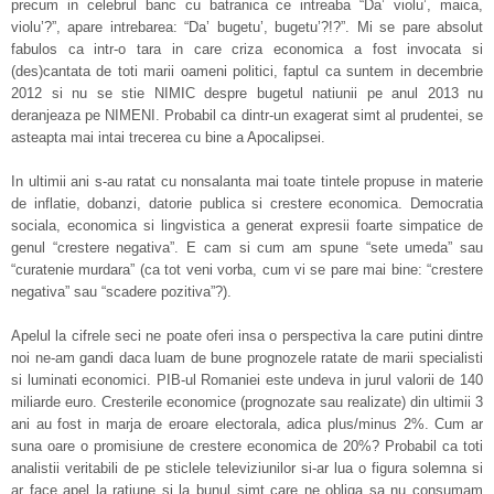
precum in celebrul banc cu batranica ce intreaba “Da’ violu’, maica,
violu’?”, apare intrebarea: “Da’ bugetu’, bugetu’?!?”. Mi se pare absolut
fabulos ca intr-o tara in care criza economica a fost invocata si
(des)cantata de toti marii oameni politici, faptul ca suntem in decembrie
2012 si nu se stie NIMIC despre bugetul natiunii pe anul 2013 nu
deranjeaza pe NIMENI. Probabil ca dintr-un exagerat simt al prudentei, se
asteapta mai intai trecerea cu bine a Apocalipsei.
In ultimii ani s-au ratat cu nonsalanta mai toate tintele propuse in materie
de inflatie, dobanzi, datorie publica si crestere economica. Democratia
sociala, economica si lingvistica a generat expresii foarte simpatice de
genul “crestere negativa”. E cam si cum am spune “sete umeda” sau
“curatenie murdara” (ca tot veni vorba, cum vi se pare mai bine: “crestere
negativa” sau “scadere pozitiva”?).
Apelul la cifrele seci ne poate oferi insa o perspectiva la care putini dintre
noi ne-am gandi daca luam de bune prognozele ratate de marii specialisti
si luminati economici. PIB-ul Romaniei este undeva in jurul valorii de 140
miliarde euro. Cresterile economice (prognozate sau realizate) din ultimii 3
ani au fost in marja de eroare electorala, adica plus/minus 2%. Cum ar
suna oare o promisiune de crestere economica de 20%? Probabil ca toti
analistii veritabili de pe sticlele televiziunilor si-ar lua o figura solemna si
ar face apel la ratiune si la bunul simt care ne obliga sa nu consumam