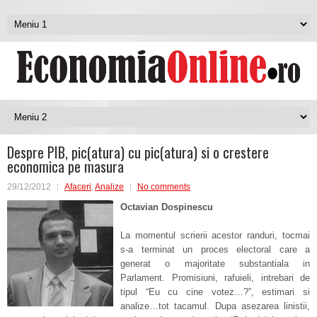
Despre PIB, pic(atura) cu pic(atura) si o crestere
economica pe masura
29/12/2012
Afaceri
,
Analize
No comments
Octavian Dospinescu
La momentul scrierii acestor randuri, tocmai
s-a terminat un proces electoral care a
generat o majoritate substantiala in
Parlament. Promisiuni, rafuieli, intrebari de
tipul “Eu cu cine votez…?”, estimari si
analize…tot tacamul. Dupa asezarea linistii,