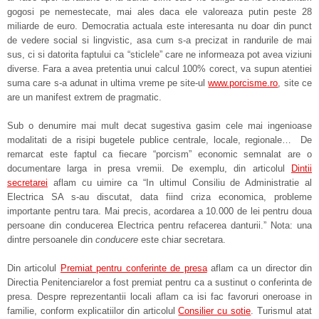
gogosi pe nemestecate, mai ales daca ele valoreaza putin peste 28
miliarde de euro. Democratia actuala este interesanta nu doar din punct
de vedere social si lingvistic, asa cum s-a precizat in randurile de mai
sus, ci si datorita faptului ca “sticlele” care ne informeaza pot avea viziuni
diverse. Fara a avea pretentia unui calcul 100% corect, va supun atentiei
suma care s-a adunat in ultima vreme pe site-ul
www.porcisme.ro
, site ce
are un manifest extrem de pragmatic.
Sub o denumire mai mult decat sugestiva gasim cele mai ingenioase
modalitati de a risipi bugetele publice centrale, locale, regionale… De
remarcat este faptul ca fiecare “porcism” economic semnalat are o
documentare larga in presa vremii. De exemplu, din articolul
Dintii
secretarei
aflam cu uimire ca “In ultimul Consiliu de Administratie al
Electrica SA s-au discutat, data fiind criza economica, probleme
importante pentru tara. Mai precis, acordarea a 10.000 de lei pentru doua
persoane din conducerea Electrica pentru refacerea danturii.” Nota: una
dintre persoanele din
conducere
este chiar secretara.
Din articolul
Premiat pentru conferinte de presa
aflam ca un director din
Directia Penitenciarelor a fost premiat pentru ca a sustinut o conferinta de
presa. Despre reprezentantii locali aflam ca isi fac favoruri oneroase in
familie, conform explicatiilor din articolul
Consilier cu sotie
. Turismul atat