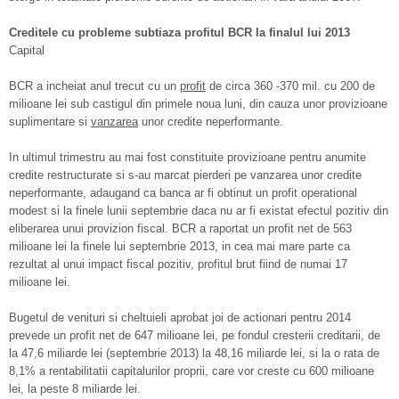
Creditele cu probleme subtiaza profitul BCR la finalul lui 2013
Capital
BCR a incheiat anul trecut cu un
profit
de circa 360 -370 mil. cu 200 de
milioane lei sub castigul din primele noua luni, din cauza unor provizioane
suplimentare si
vanzarea
unor credite neperformante.
In ultimul trimestru au mai fost constituite provizioane pentru anumite
credite restructurate si s-au marcat pierderi pe vanzarea unor credite
neperformante, adaugand ca banca ar fi obtinut un profit operational
modest si la finele lunii septembrie daca nu ar fi existat efectul pozitiv din
eliberarea unui provizion fiscal. BCR a raportat un profit net de 563
milioane lei la finele lui septembrie 2013, in cea mai mare parte ca
rezultat al unui impact fiscal pozitiv, profitul brut fiind de numai 17
milioane lei.
Bugetul de venituri si cheltuieli aprobat joi de actionari pentru 2014
prevede un profit net de 647 milioane lei, pe fondul cresterii creditarii, de
la 47,6 miliarde lei (septembrie 2013) la 48,16 miliarde lei, si la o rata de
8,1% a rentabilitatii capitalurilor proprii, care vor creste cu 600 milioane
lei, la peste 8 miliarde lei.