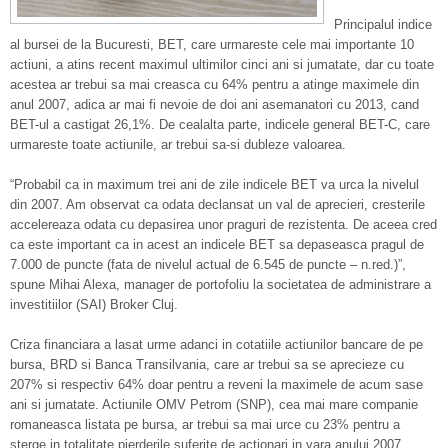
Principalul indice
al bursei de la Bucuresti, BET, care urmareste cele mai importante 10
actiuni, a atins recent maximul ultimilor cinci ani si jumatate, dar cu toate
acestea ar trebui sa mai creasca cu 64% pentru a atinge maximele din
anul 2007, adica ar mai fi nevoie de doi ani asemanatori cu 2013, cand
BET-ul a castigat 26,1%. De cealalta parte, indicele general BET-C, care
urmareste toate actiunile, ar trebui sa-si dubleze valoarea.
“Probabil ca in maximum trei ani de zile indicele BET va urca la nivelul
din 2007. Am observat ca odata declansat un val de aprecieri, cresterile
accelereaza odata cu depasirea unor praguri de rezistenta. De aceea cred
ca este important ca in acest an indicele BET sa depaseasca pragul de
7.000 de puncte (fata de nivelul actual de 6.545 de puncte – n.red.)”,
spune Mihai Alexa, manager de portofoliu la societatea de administrare a
investitiilor (SAI) Broker Cluj.
Criza financiara a lasat urme adanci in cotatiile actiunilor bancare de pe
bursa, BRD si Banca Transilvania, care ar trebui sa se aprecieze cu
207% si respectiv 64% doar pentru a reveni la maximele de acum sase
ani si jumatate. Actiunile OMV Petrom (SNP), cea mai mare companie
romaneasca listata pe bursa, ar trebui sa mai urce cu 23% pentru a
sterge in totalitate pierderile suferite de actionari in vara anului 2007.