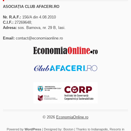
ASOCIAȚIA CLUB AFACERI.RO
Nr. R.A.F.:
156/A din 4.08.2010
C.I.F.:
27269648;
Adresa:
sos. Barnova, nr. 29 B, Iasi.
Email:
contact@economiaonline.ro
© 2026
EconomiaOnline.ro
Powered by
WordPress
| Designed by:
Boston
| Thanks to
Indianapolis
,
Resorts in