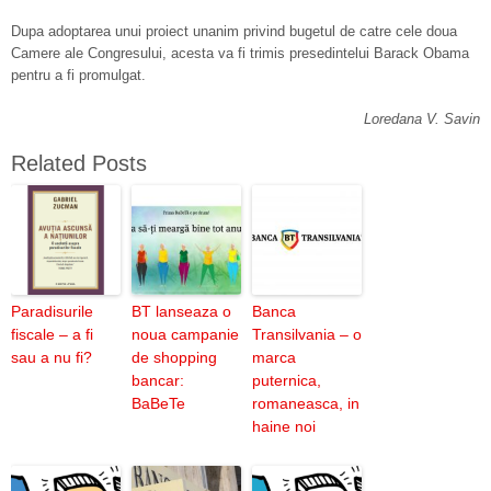
Dupa adoptarea unui proiect unanim privind bugetul de catre cele doua
Camere ale Congresului, acesta va fi trimis presedintelui Barack Obama
pentru a fi promulgat.
Loredana V. Savin
Related Posts
Paradisurile
BT lanseaza o
Banca
fiscale – a fi
noua campanie
Transilvania – o
sau a nu fi?
de shopping
marca
bancar:
puternica,
BaBeTe
romaneasca, in
haine noi