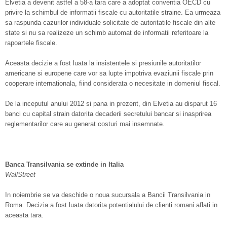
Elvetia a devenit astfel a 58-a tara care a adoptat conventia OECD cu
privire la schimbul de informatii fiscale cu autoritatile straine. Ea urmeaza
sa raspunda cazurilor individuale solicitate de autoritatile fiscale din alte
state si nu sa realizeze un schimb automat de informatii referitoare la
rapoartele fiscale.
Aceasta decizie a fost luata la insistentele si presiunile autoritatilor
americane si europene care vor sa lupte impotriva evaziunii fiscale prin
cooperare internationala, fiind considerata o necesitate in domeniul fiscal.
De la inceputul anului 2012 si pana in prezent, din Elvetia au disparut 16
banci cu capital strain datorita decaderii secretului bancar si inasprirea
reglementarilor care au generat costuri mai insemnate.
Banca Transilvania se extinde in Italia
WallStreet
In noiembrie se va deschide o noua sucursala a Bancii Transilvania in
Roma. Decizia a fost luata datorita potentialului de clienti romani aflati in
aceasta tara.