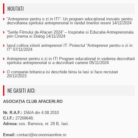
NOUTATI
“Antreprenor pentru o zi in IT!”: Un program educational inovativ pentru
dezvoltarea spiritului antreprenorial in randul tinerilor ieseni
14/11/2024
“Serile Filmului de Afaceri 2024” – Inspiratie si Educatie Antreprenoriala
prin Cinema si Dialog
14/11/2024
Iasul cultiva viitorii antreprenori IT: Proiectul “Antreprenor pentru o zi in
IT”
07/11/2024
Antreprenor pentru o zi in IT! Program educational in vederea dezvoltarii
spiritului antreprenorial si a dezvoltarii carierei
05/11/2024
O companie britanica isi deschide birou la Iasi si face recrutari
20/12/2023
NE GASITI AICI:
ASOCIAȚIA CLUB AFACERI.RO
Nr. R.A.F.:
156/A din 4.08.2010
C.I.F.:
27269648;
Adresa:
sos. Barnova, nr. 29 B, Iasi.
Email:
contact@economiaonline.ro