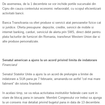
De asemenea, de la 1 decembrie se vor inchide portile sucursalei din
Cipru din cauza contextului economic nefavorabil, cu scopul eficientizarii
activitatii bancii.
Banca Transilvania va oferi produse si servicii atat persoanelor fizice cat
si juridice. Oferta presupune: depozite, credite, servicii de mobile si
internet banking, carduri, serviciul de alerta prin SMS, direct debit pentru
plata facturilor de furnizori din Romania, transferuri Western Union dar si
alte produse personalizate.
Senatul american a ajuns la un acord privind limita de indatorare
Financiarul
Senatul Statelor Unite a ajuns la un acord de prelungire a limitei de
indatorare a SUA pana pe 7 februarie, amanandu-se astfel “cel mai mare
faliment” din istoria finantelor.
In acelasi timp, se va relua activitatea institutiilor federale care sunt in
stare de blocaj pana in ianuarie. Membrii Congresului vor trebui sa ajunga
la un consens mai detaliat privind bugetul pana in data de 13 decembrie.