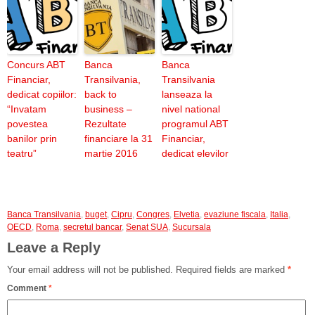
Concurs ABT
Banca
Banca
Financiar,
Transilvania,
Transilvania
dedicat copiilor:
back to
lanseaza la
“Invatam
business –
nivel national
povestea
Rezultate
programul ABT
banilor prin
financiare la 31
Financiar,
teatru”
martie 2016
dedicat elevilor
Banca Transilvania
,
buget
,
Cipru
,
Congres
,
Elvetia
,
evaziune fiscala
,
Italia
,
OECD
,
Roma
,
secretul bancar
,
Senat SUA
,
Sucursala
Leave a Reply
Your email address will not be published.
Required fields are marked
*
Comment
*