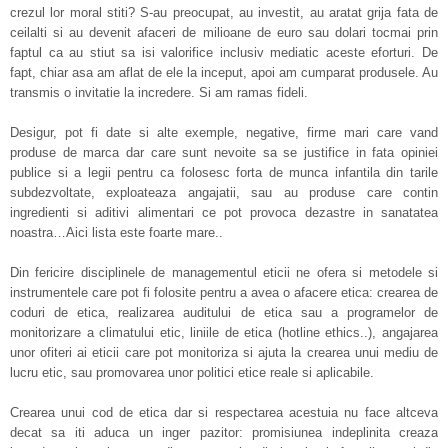
crezul lor moral stiti? S-au preocupat, au investit, au aratat grija fata de
ceilalti si au devenit afaceri de milioane de euro sau dolari tocmai prin
faptul ca au stiut sa isi valorifice inclusiv mediatic aceste eforturi. De
fapt, chiar asa am aflat de ele la inceput, apoi am cumparat produsele. Au
transmis o invitatie la incredere. Si am ramas fideli.
Desigur, pot fi date si alte exemple, negative, firme mari care vand
produse de marca dar care sunt nevoite sa se justifice in fata opiniei
publice si a legii pentru ca folosesc forta de munca infantila din tarile
subdezvoltate, exploateaza angajatii, sau au produse care contin
ingredienti si aditivi alimentari ce pot provoca dezastre in sanatatea
noastra…Aici lista este foarte mare..
Din fericire disciplinele de managementul eticii ne ofera si metodele si
instrumentele care pot fi folosite pentru a avea o afacere etica: crearea de
coduri de etica, realizarea auditului de etica sau a programelor de
monitorizare a climatului etic, liniile de etica (hotline ethics..), angajarea
unor ofiteri ai eticii care pot monitoriza si ajuta la crearea unui mediu de
lucru etic, sau promovarea unor politici etice reale si aplicabile.
Crearea unui cod de etica dar si respectarea acestuia nu face altceva
decat sa iti aduca un inger pazitor: promisiunea indeplinita creaza