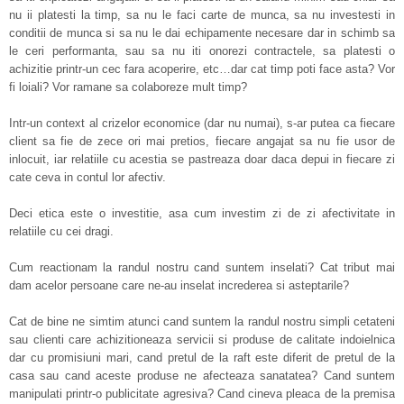
nu ii platesti la timp, sa nu le faci carte de munca, sa nu investesti in
conditii de munca si sa nu le dai echipamente necesare dar in schimb sa
le ceri performanta, sau sa nu iti onorezi contractele, sa platesti o
achizitie printr-un cec fara acoperire, etc…dar cat timp poti face asta? Vor
fi loiali? Vor ramane sa colaboreze mult timp?
Intr-un context al crizelor economice (dar nu numai), s-ar putea ca fiecare
client sa fie de zece ori mai pretios, fiecare angajat sa nu fie usor de
inlocuit, iar relatiile cu acestia se pastreaza doar daca depui in fiecare zi
cate ceva in contul lor afectiv.
Deci etica este o investitie, asa cum investim zi de zi afectivitate in
relatiile cu cei dragi.
Cum reactionam la randul nostru cand suntem inselati? Cat tribut mai
dam acelor persoane care ne-au inselat increderea si asteptarile?
Cat de bine ne simtim atunci cand suntem la randul nostru simpli cetateni
sau clienti care achizitioneaza servicii si produse de calitate indoielnica
dar cu promisiuni mari, cand pretul de la raft este diferit de pretul de la
casa sau cand aceste produse ne afecteaza sanatatea? Cand suntem
manipulati printr-o publicitate agresiva? Cand cineva pleaca de la premisa