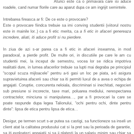
Atunci este ca o primavara care isi aduce
roadele, cand numar florile care au aparut dupa ce am ingrijit semintele.
Intrebarea fireasca ar fi: De ce este o provocare?
Este o provocare fiindca trebuie sa imi conving studentii (viitorul nostru
este in mainile lor..) ca a fi etic merita, ca
a fi etic in afaceri genereaza
incredere, aliati, iti aduce profit si nu pierdere
.
In ziua de azi s-ar parea ca a fi etic in afaceri inseamna, in mod
paradoxal, a pierde profit. De multe ori, in discutiile pe care le am cu
studentii mei, la inceput de semestru, vocea lor se ridica impotriva
realitatii dure, in lumea afacerilor trebuie sa lupti mai degraba pe principiul
“scopul scuza mijloacele” pentru a-ti gasi un loc pe piata, a-ti asigura
supravietuirea afacerii sau chiar sa iti permiti luxul de a avea o echipa de
angajati. Coruptie, concurenta neloiala, discriminari si inechitati, negocieri
sub presiune si incorecte, taxe mari, poluarea mediului, nerespectarea
contractelor, minciuna si manipularea…, par a fi provocari la care se
poate raspunde dupa legea Talionului, “ochi pentru ochi, dinte pentru
dinte”: lipsa de etica pentru lipsa de etica…
Desigur, pe termen scurt s-ar putea sa castigi, sa functioneze sa inseli un
client atat la calitatea produsului cat si la pret sau la perioada de garantie,
sa iti exploatezi angajatii si sa ii platesti la un salariu minim sau chiar sa