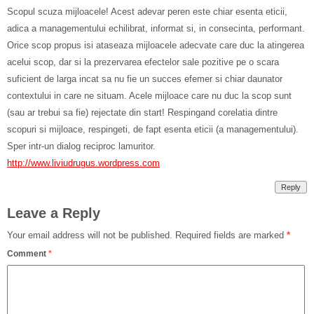
Scopul scuza mijloacele! Acest adevar peren este chiar esenta eticii,
adica a managementului echilibrat, informat si, in consecinta, performant.
Orice scop propus isi ataseaza mijloacele adecvate care duc la atingerea
acelui scop, dar si la prezervarea efectelor sale pozitive pe o scara
suficient de larga incat sa nu fie un succes efemer si chiar daunator
contextului in care ne situam. Acele mijloace care nu duc la scop sunt
(sau ar trebui sa fie) rejectate din start! Respingand corelatia dintre
scopuri si mijloace, respingeti, de fapt esenta eticii (a managementului).
Sper intr-un dialog reciproc lamuritor.
http://www.liviudrugus.wordpress.com
Reply
Leave a Reply
Your email address will not be published.
Required fields are marked
*
Comment
*