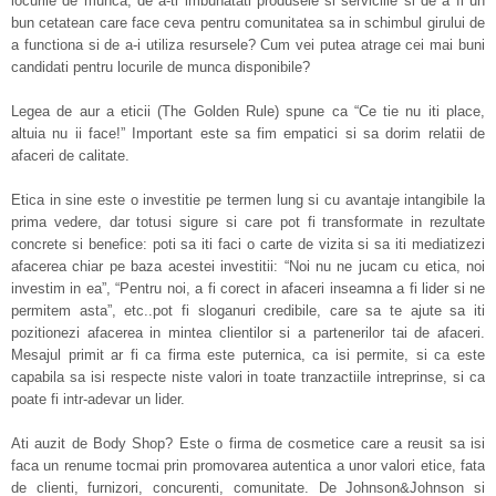
locurile de munca, de a-ti imbunatati produsele si serviciile si de a fi un
bun cetatean care face ceva pentru comunitatea sa in schimbul girului de
a functiona si de a-i utiliza resursele? Cum vei putea atrage cei mai buni
candidati pentru locurile de munca disponibile?
Legea de aur a eticii (The Golden Rule) spune ca “Ce tie nu iti place,
altuia nu ii face!” Important este sa fim empatici si sa dorim relatii de
afaceri de calitate.
Etica in sine este o investitie pe termen lung si cu avantaje intangibile la
prima vedere, dar totusi sigure si care pot fi transformate in rezultate
concrete si benefice: poti sa iti faci o carte de vizita si sa iti mediatizezi
afacerea chiar pe baza acestei investitii: “Noi nu ne jucam cu etica, noi
investim in ea”, “Pentru noi, a fi corect in afaceri inseamna a fi lider si ne
permitem asta”, etc..pot fi sloganuri credibile, care sa te ajute sa iti
pozitionezi afacerea in mintea clientilor si a partenerilor tai de afaceri.
Mesajul primit ar fi ca firma este puternica, ca isi permite, si ca este
capabila sa isi respecte niste valori in toate tranzactiile intreprinse, si ca
poate fi intr-adevar un lider.
Ati auzit de Body Shop? Este o firma de cosmetice care a reusit sa isi
faca un renume tocmai prin promovarea autentica a unor valori etice, fata
de clienti, furnizori, concurenti, comunitate. De Johnson&Johnson si