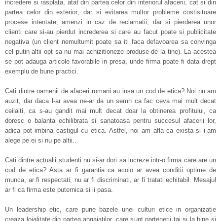
incredere si rasplata, atat din partea celor din interiorul afacerii, cat si din
partea celor din exterior; dar si evitarea multor probleme costisitoare
procese intentate, amenzi in caz de reclamatii, dar si pierderea unor
clienti care si-au pierdut increderea si care au facut poate si publicitate
negativa (un client nemultumit poate sa iti faca defavoarea sa convinga
cel putin altii opt sa nu mai achizitioneze produse de la tine). La acestea
se pot adauga articole favorabile in presa, unde firma poate fi data drept
exemplu de bune practici.
Cati dintre oamenii de afaceri romani au insa un cod de etica? Noi nu am
auzit, dar daca l-ar avea ne-ar da un semn ca fac ceva mai mult decat
ceilalti, ca s-au gandit mai mult decat doar la obtinerea profitului, ca
doresc o balanta echilibrata si sanatoasa pentru succesul afacerii lor,
adica pot imbina castigul cu etica. Astfel, noi am afla ca exista si i-am
alege pe ei si nu pe altii..
Cati dintre actualii studenti nu si-ar dori sa lucreze intr-o firma care are un
cod de etica? Asta ar fi garantia ca acolo ar avea conditii optime de
munca, ar fi respectati, nu ar fi discriminati, ar fi tratati echitabil. Mesajul
ar fi ca firma este puternica si ii pasa.
Un leadership etic, care pune bazele unei culturi etice in organizatie
creaza loialitate din partea angajatilor, care sunt partenerii tai si la bine si