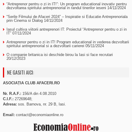
“Antreprenor pentru o zi in IT!”: Un program educational inovativ pentru
dezvoltarea spiritului antreprenorial in randul tinerilor ieseni
14/11/2024
“Serile Filmului de Afaceri 2024” – Inspiratie si Educatie Antreprenoriala
prin Cinema si Dialog
14/11/2024
Iasul cultiva viitorii antreprenori IT: Proiectul “Antreprenor pentru o zi in
IT”
07/11/2024
Antreprenor pentru o zi in IT! Program educational in vederea dezvoltarii
spiritului antreprenorial si a dezvoltarii carierei
05/11/2024
O companie britanica isi deschide birou la Iasi si face recrutari
20/12/2023
NE GASITI AICI:
ASOCIAȚIA CLUB AFACERI.RO
Nr. R.A.F.:
156/A din 4.08.2010
C.I.F.:
27269648;
Adresa:
sos. Barnova, nr. 29 B, Iasi.
Email:
contact@economiaonline.ro