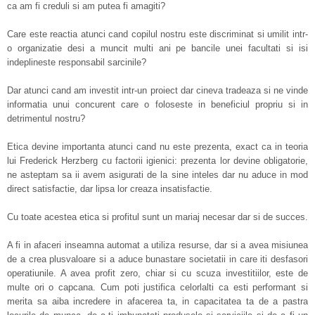
ca am fi creduli si am putea fi amagiti?
Care este reactia atunci cand copilul nostru este discriminat si umilit intr-
o organizatie desi a muncit multi ani pe bancile unei facultati si isi
indeplineste responsabil sarcinile?
Dar atunci cand am investit intr-un proiect dar cineva tradeaza si ne vinde
informatia unui concurent care o foloseste in beneficiul propriu si in
detrimentul nostru?
Etica devine importanta atunci cand nu este prezenta, exact ca in teoria
lui Frederick Herzberg cu factorii igienici: prezenta lor devine obligatorie,
ne asteptam sa ii avem asigurati de la sine inteles dar nu aduce in mod
direct satisfactie, dar lipsa lor creaza insatisfactie.
Cu toate acestea etica si profitul sunt un mariaj necesar dar si de succes.
A fi in afaceri inseamna automat a utiliza resurse, dar si a avea misiunea
de a crea plusvaloare si a aduce bunastare societatii in care iti desfasori
operatiunile. A avea profit zero, chiar si cu scuza investitiilor, este de
multe ori o capcana. Cum poti justifica celorlalti ca esti performant si
merita sa aiba incredere in afacerea ta, in capacitatea ta de a pastra