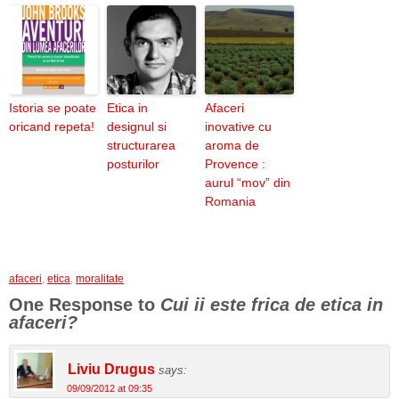
Istoria se poate
Etica in
Afaceri
oricand repeta!
designul si
inovative cu
structurarea
aroma de
posturilor
Provence :
aurul “mov” din
Romania
afaceri
,
etica
,
moralitate
One Response to
Cui ii este frica de etica in
afaceri?
Liviu Drugus
says:
09/09/2012 at 09:35