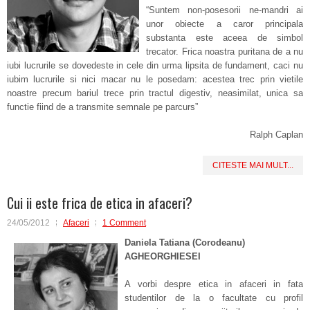
“Suntem non-posesorii ne-mandri ai
unor obiecte a caror principala
substanta este aceea de simbol
trecator. Frica noastra puritana de a nu
iubi lucrurile se dovedeste in cele din urma lipsita de fundament, caci nu
iubim lucrurile si nici macar nu le posedam: acestea trec prin vietile
noastre precum bariul trece prin tractul digestiv, neasimilat, unica sa
functie fiind de a transmite semnale pe parcurs”
Ralph Caplan
CITESTE MAI MULT...
Cui ii este frica de etica in afaceri?
24/05/2012
Afaceri
1 Comment
Daniela Tatiana (Corodeanu)
AGHEORGHIESEI
A vorbi despre etica in afaceri in fata
studentilor de la o facultate cu profil