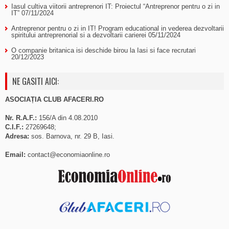
Iasul cultiva viitorii antreprenori IT: Proiectul “Antreprenor pentru o zi in
IT”
07/11/2024
Antreprenor pentru o zi in IT! Program educational in vederea dezvoltarii
spiritului antreprenorial si a dezvoltarii carierei
05/11/2024
O companie britanica isi deschide birou la Iasi si face recrutari
20/12/2023
NE GASITI AICI:
ASOCIAȚIA CLUB AFACERI.RO
Nr. R.A.F.:
156/A din 4.08.2010
C.I.F.:
27269648;
Adresa:
sos. Barnova, nr. 29 B, Iasi.
Email:
contact@economiaonline.ro