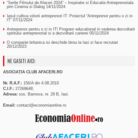
“Serile Filmului de Afaceri 2024” – Inspiratie si Educatie Antreprenoriala
prin Cinema si Dialog
14/11/2024
Iasul cultiva viitorii antreprenori IT: Proiectul “Antreprenor pentru o zi in
IT”
07/11/2024
Antreprenor pentru o zi in IT! Program educational in vederea dezvoltarii
spiritului antreprenorial si a dezvoltarii carierei
05/11/2024
O companie britanica isi deschide birou la Iasi si face recrutari
20/12/2023
NE GASITI AICI:
ASOCIAȚIA CLUB AFACERI.RO
Nr. R.A.F.:
156/A din 4.08.2010
C.I.F.:
27269648;
Adresa:
sos. Barnova, nr. 29 B, Iasi.
Email:
contact@economiaonline.ro