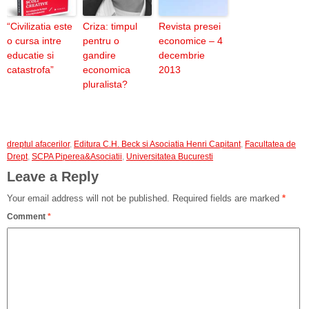
“Civilizatia este
Criza: timpul
Revista presei
o cursa intre
pentru o
economice – 4
educatie si
gandire
decembrie
catastrofa”
economica
2013
pluralista?
dreptul afacerilor
,
Editura C.H. Beck si Asociatia Henri Capitant
,
Facultatea de
Drept
,
SCPA Piperea&Asociatii
,
Universitatea Bucuresti
Leave a Reply
Your email address will not be published.
Required fields are marked
*
Comment
*