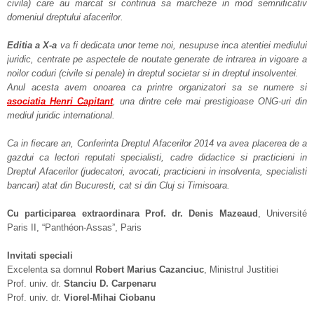
civila) care au marcat si continua sa marcheze in mod semniﬁcativ
domeniul dreptului afacerilor.
Editia a X-a
va fi dedicata unor teme noi, nesupuse inca atentiei mediului
juridic, centrate pe aspectele de noutate generate de intrarea in vigoare a
noilor coduri (civile si penale) in dreptul societar si in dreptul insolventei.
Anul acesta avem onoarea ca printre organizatori sa se numere si
asociatia Henri Capitant
, una dintre cele mai prestigioase ONG-uri din
mediul juridic international.
Ca in ﬁecare an, Conferinta Dreptul Afacerilor 2014 va avea placerea de a
gazdui ca lectori reputati specialisti, cadre didactice si practicieni in
Dreptul Afacerilor (judecatori, avocati, practicieni in insolventa, specialisti
bancari) atat din Bucuresti, cat si din Cluj si Timisoara.
Cu participarea extraordinara Prof. dr. Denis Mazeaud
, Université
Paris II, “Panthéon-Assas”, Paris
Invitati speciali
Excelenta sa domnul
Robert Marius Cazanciuc
, Ministrul Justitiei
Prof. univ. dr.
Stanciu D. Carpenaru
Prof. univ. dr.
Viorel-Mihai Ciobanu