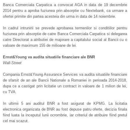
Banca Comerciala Carpatica a convocat AGA in data de 19 decembrie
2014 pentru a aproba fuziunea prin absorptie cu Nextebank, ca urmare a
ofertei primite din partea acesteia din urma in data de 14 noiembrie.
In cadrul intrunirii se prevede aprobarea termenilor si conditiilor pentru
fuziunea prin absorptie de catre Banca Comerciala Carpatica si delegarea
catre Directorat a atributiei de majorare a capitalului social al Bancii cu o
valoare de maximum 155 de milioane de lei.
Ernst&Young va audita situatiile financiare ale BNR
Wall-Street
Compania Ernst&Young Assurance Services va audita situatiile financiare
de sfarsit de an ale Bancii Nationale a Romaniei in perioada 2014-2018,
dupa ce a castigat prin licitatie un contract in valoare de 1 milion de lei,
cu TVA.
In ultimii 5 ani auditul BNR a fost asigurat de KPMG. La licitatia
electronica organizata de BNR au fost depuse patru oferte, decizia finala
fiind luata la inceputul lunii ocrombrie, iar criteriul de atribuire fiind pretul
cel mai scazut.