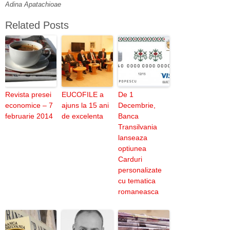
Adina Apatachioae
Related Posts
Revista presei
EUCOFILE a
De 1
economice – 7
ajuns la 15 ani
Decembrie,
februarie 2014
de excelenta
Banca
Transilvania
lanseaza
optiunea
Carduri
personalizate
cu tematica
romaneasca