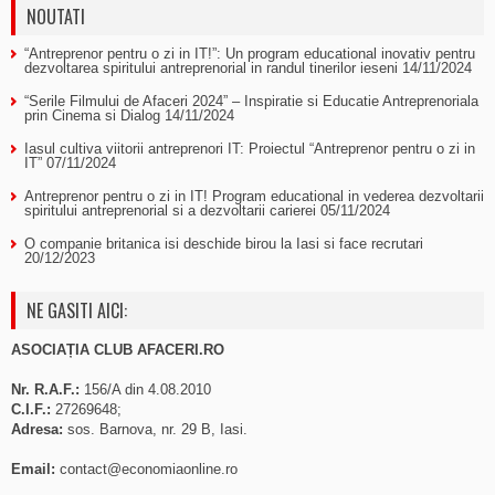
NOUTATI
“Antreprenor pentru o zi in IT!”: Un program educational inovativ pentru
dezvoltarea spiritului antreprenorial in randul tinerilor ieseni
14/11/2024
“Serile Filmului de Afaceri 2024” – Inspiratie si Educatie Antreprenoriala
prin Cinema si Dialog
14/11/2024
Iasul cultiva viitorii antreprenori IT: Proiectul “Antreprenor pentru o zi in
IT”
07/11/2024
Antreprenor pentru o zi in IT! Program educational in vederea dezvoltarii
spiritului antreprenorial si a dezvoltarii carierei
05/11/2024
O companie britanica isi deschide birou la Iasi si face recrutari
20/12/2023
NE GASITI AICI:
ASOCIAȚIA CLUB AFACERI.RO
Nr. R.A.F.:
156/A din 4.08.2010
C.I.F.:
27269648;
Adresa:
sos. Barnova, nr. 29 B, Iasi.
Email:
contact@economiaonline.ro