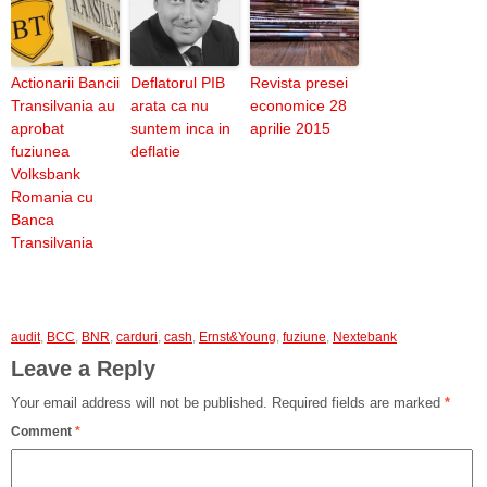
Actionarii Bancii
Deflatorul PIB
Revista presei
Transilvania au
arata ca nu
economice 28
aprobat
suntem inca in
aprilie 2015
fuziunea
deflatie
Volksbank
Romania cu
Banca
Transilvania
audit
,
BCC
,
BNR
,
carduri
,
cash
,
Ernst&Young
,
fuziune
,
Nextebank
Leave a Reply
Your email address will not be published.
Required fields are marked
*
Comment
*