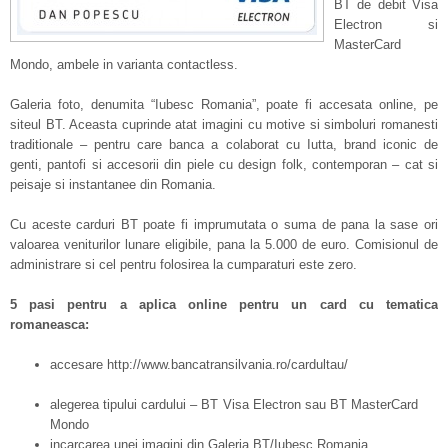
BT de debit Visa
Electron si
MasterCard
Mondo, ambele in varianta contactless.
Galeria foto, denumita “Iubesc Romania”, poate fi accesata online, pe
siteul BT. Aceasta cuprinde atat imagini cu motive si simboluri romanesti
traditionale – pentru care banca a colaborat cu Iutta, brand iconic de
genti, pantofi si accesorii din piele cu design folk, contemporan – cat si
peisaje si instantanee din Romania.
Cu aceste carduri BT poate fi imprumutata o suma de pana la sase ori
valoarea veniturilor lunare eligibile, pana la 5.000 de euro. Comisionul de
administrare si cel pentru folosirea la cumparaturi este zero.
5
pasi pentru a aplica online pentru un card cu tematica
romaneasca:
accesare http://www.bancatransilvania.ro/cardultau/
alegerea tipului cardului – BT Visa Electron sau BT MasterCard
Mondo
incarcarea unei imagini din Galeria BT/Iubesc Romania