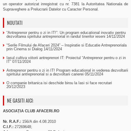
un operator autorizat inregistrat cu nr. 7381 la Autoritatea Nationala de
Supraveghere a Prelucrarii Datelor cu Caracter Personal.
NOUTATI
“Antreprenor pentru o zi in IT!”: Un program educational inovativ pentru
dezvoltarea spiritului antreprenorial in randul tinerilor ieseni
14/11/2024
“Serile Filmului de Afaceri 2024” – Inspiratie si Educatie Antreprenoriala
prin Cinema si Dialog
14/11/2024
Iasul cultiva viitorii antreprenori IT: Proiectul “Antreprenor pentru o zi in
IT”
07/11/2024
Antreprenor pentru o zi in IT! Program educational in vederea dezvoltarii
spiritului antreprenorial si a dezvoltarii carierei
05/11/2024
O companie britanica isi deschide birou la Iasi si face recrutari
20/12/2023
NE GASITI AICI:
ASOCIAȚIA CLUB AFACERI.RO
Nr. R.A.F.:
156/A din 4.08.2010
C.I.F.:
27269648;