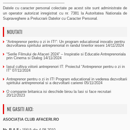
-----------------------------------------------------
Datele cu caracter personal colectate pe acest site sunt administrate de
un operator autorizat inregistrat cu nr. 7381 la Autoritatea Nationala de
Supraveghere a Prelucrarii Datelor cu Caracter Personal.
NOUTATI
“Antreprenor pentru o zi in IT!”: Un program educational inovativ pentru
dezvoltarea spiritului antreprenorial in randul tinerilor ieseni
14/11/2024
“Serile Filmului de Afaceri 2024” – Inspiratie si Educatie Antreprenoriala
prin Cinema si Dialog
14/11/2024
Iasul cultiva viitorii antreprenori IT: Proiectul “Antreprenor pentru o zi in
IT”
07/11/2024
Antreprenor pentru o zi in IT! Program educational in vederea dezvoltarii
spiritului antreprenorial si a dezvoltarii carierei
05/11/2024
O companie britanica isi deschide birou la Iasi si face recrutari
20/12/2023
NE GASITI AICI:
ASOCIAȚIA CLUB AFACERI.RO
Nr. R.A.F.:
156/A din 4.08.2010