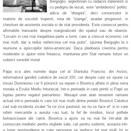
Bergoglio, argentinian cu radacini italienesti si
cu pedigriu de iezuit, este “ambidextru” politic:
adica de “dreapta”, deci conservator in
materie de socoteli trupesti, insa de “stanga”, asadar progresist, in
chestiuni de asistenta sociala si de stat providenta. Este cunoscut pentru
afirmatiile transante despre marginalizatii din spatiul sau de obarsie.
“Locuim in cea mai inegalitara parte a lumii, care a crescut economic cel
mai mult, dar a redus nefericirea cel mai putin”, spunea Bergoglio la o
reuniune a episcopilor latino-americani. Daca pledoaria crestina pentru
moderatie si ajutor este fireasca, mantuirea prin Stat ramane totusi un
subiect sensibil moral.
Papa si-a ales numele dupa cel al Sfantului Francisc din Assisi,
reformatorul gandirii catolice de secol XIII, cel despre care se spune ca
insusi Dumnezeu i-ar fi poruncit sa repare o Biserica aflata in plina ruina
morala a Evului Mediu Intunecat, intr-o perioada in care printii si Papii se
luptau pentru regatul pamantesc. Mesajul unei atari renasteri ramane
actual intr-o perioada in care tot mai multi dintre prelatii Bisericii Catolice
cad sub incidenta zicalei “fa ce zice pastorul, iar nu ce face el” si in care
orbirii mercantile a aurului i-au luat, la fel de insidios, locul poftele
bolnavicioase ale carnii. Biserica a ajuns sa nu mai fie intr-atat de
cunoscuta mediatic pentru slujbele sale, cat pentru sodomii, aceasta intr-
o lume postmoderna in care persoana se preface tot mai mult (si in