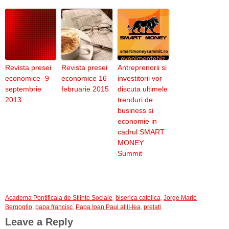
Revista presei
Revista presei
Antreprenorii si
economice- 9
economice 16
investitorii vor
septembrie
februarie 2015
discuta ultimele
2013
trenduri de
business si
economie in
cadrul SMART
MONEY
Summit
Academa Pontificala de Stiinte Sociale
,
biserica catolica
,
Jorge Mario
Bergoglio
,
papa francisc
,
Papa Ioan Paul al II-lea
,
prelati
Leave a Reply