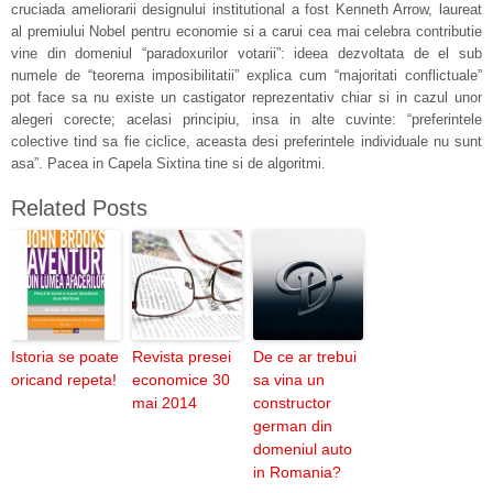
cruciada ameliorarii designului institutional a fost Kenneth Arrow, laureat
al premiului Nobel pentru economie si a carui cea mai celebra contributie
vine din domeniul “paradoxurilor votarii”: ideea dezvoltata de el sub
numele de “teorema imposibilitatii” explica cum “majoritati conflictuale”
pot face sa nu existe un castigator reprezentativ chiar si in cazul unor
alegeri corecte; acelasi principiu, insa in alte cuvinte: “preferintele
colective tind sa fie ciclice, aceasta desi preferintele individuale nu sunt
asa”. Pacea in Capela Sixtina tine si de algoritmi.
Related Posts
Istoria se poate
Revista presei
De ce ar trebui
oricand repeta!
economice 30
sa vina un
mai 2014
constructor
german din
domeniul auto
in Romania?