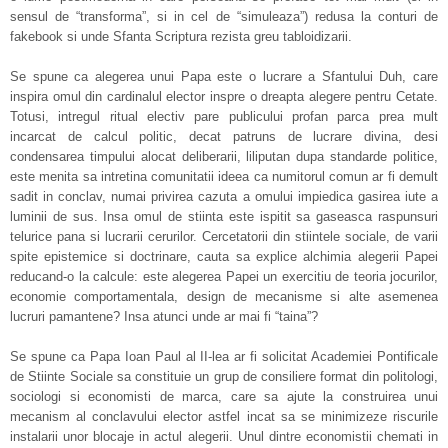
sensul de “transforma”, si in cel de “simuleaza”) redusa la conturi de
fakebook si unde Sfanta Scriptura rezista greu tabloidizarii.
Se spune ca alegerea unui Papa este o lucrare a Sfantului Duh, care
inspira omul din cardinalul elector inspre o dreapta alegere pentru Cetate.
Totusi, intregul ritual electiv pare publicului profan parca prea mult
incarcat de calcul politic, decat patruns de lucrare divina, desi
condensarea timpului alocat deliberarii, liliputan dupa standarde politice,
este menita sa intretina comunitatii ideea ca numitorul comun ar fi demult
sadit in conclav, numai privirea cazuta a omului impiedica gasirea iute a
luminii de sus. Insa omul de stiinta este ispitit sa gaseasca raspunsuri
telurice pana si lucrarii cerurilor. Cercetatorii din stiintele sociale, de varii
spite epistemice si doctrinare, cauta sa explice alchimia alegerii Papei
reducand-o la calcule: este alegerea Papei un exercitiu de teoria jocurilor,
economie comportamentala, design de mecanisme si alte asemenea
lucruri pamantene? Insa atunci unde ar mai fi “taina”?
Se spune ca Papa Ioan Paul al II-lea ar fi solicitat Academiei Pontificale
de Stiinte Sociale sa constituie un grup de consiliere format din politologi,
sociologi si economisti de marca, care sa ajute la construirea unui
mecanism al conclavului elector astfel incat sa se minimizeze riscurile
instalarii unor blocaje in actul alegerii. Unul dintre economistii chemati in