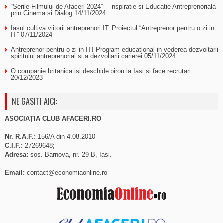
“Serile Filmului de Afaceri 2024” – Inspiratie si Educatie Antreprenoriala
prin Cinema si Dialog
14/11/2024
Iasul cultiva viitorii antreprenori IT: Proiectul “Antreprenor pentru o zi in
IT”
07/11/2024
Antreprenor pentru o zi in IT! Program educational in vederea dezvoltarii
spiritului antreprenorial si a dezvoltarii carierei
05/11/2024
O companie britanica isi deschide birou la Iasi si face recrutari
20/12/2023
NE GASITI AICI:
ASOCIAȚIA CLUB AFACERI.RO
Nr. R.A.F.:
156/A din 4.08.2010
C.I.F.:
27269648;
Adresa:
sos. Barnova, nr. 29 B, Iasi.
Email:
contact@economiaonline.ro