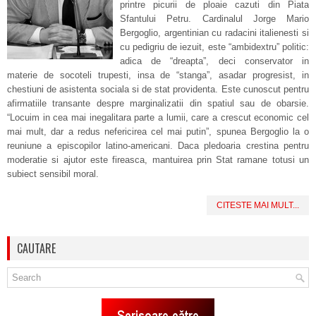
printre picurii de ploaie cazuti din Piata
Sfantului Petru. Cardinalul Jorge Mario
Bergoglio, argentinian cu radacini italienesti si
cu pedigriu de iezuit, este “ambidextru” politic:
adica de “dreapta”, deci conservator in
materie de socoteli trupesti, insa de “stanga”, asadar progresist, in
chestiuni de asistenta sociala si de stat providenta. Este cunoscut pentru
afirmatiile transante despre marginalizatii din spatiul sau de obarsie.
“Locuim in cea mai inegalitara parte a lumii, care a crescut economic cel
mai mult, dar a redus nefericirea cel mai putin”, spunea Bergoglio la o
reuniune a episcopilor latino-americani. Daca pledoaria crestina pentru
moderatie si ajutor este fireasca, mantuirea prin Stat ramane totusi un
subiect sensibil moral.
CITESTE MAI MULT...
CAUTARE